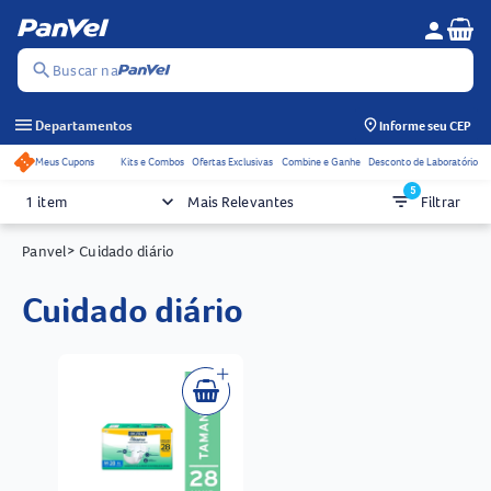
Se
person
Menu do c
search
Buscar na
menu
Departamentos
Informe seu CEP
Meus Cupons
Kits e Combos
Ofertas Exclusivas
Combine e Ganhe
Desconto de Laboratório
Acessos rápidos do cabeçalho
5
keyboard_arrow_down
filter_list
1 item
Mais Relevantes
Filtrar
Panvel
> Cuidado diário
cuidado diário