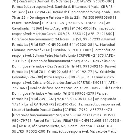
70 | Rua Santos Dumont, 856 Centro | PELOTAS/RS | 96020-380 |
Farmacêutico responsável: Daniela de Bittencourt Maia | CRF/RS -
589427 | AFE 7239474 |Horário de funcionamento: Seg. a Sab. - Das
7h às 22h. Domingos e Feriados – 8h às 22h | Tel (53) 999505659 |
Panvel Farmácias | Filial 464 - CNPJ 92.665.611/0270-24 | Av.
Cavalhada n° 3860 | Porto Alegre/RS | 91740-000 | Farmacêutico
responsável: Mariana Cervo | CRF/RS - 535349 | AFE - 7421850 |
Horário de funcionamento: 24 horas | Tel (51) 995672339| Panvel
Farmácias | Filial 507 - CNPJ 92.665.611/0320-28 | Av. Marechal
Floriano Peixoto n° 2160 | Curitiba/PR | 91010.002 | Farmacêutico
responsável: Edilson Pedro Martello Junior| CRF/PR - 24873 | AFE -
7.41057.1| Horário de funcionamento: Seg. a Sex. - Das 7s às 23h.
Domingos e Feriados - Das 7s às 23h | Tel (41) 991349216 | Panvel
Farmácias | Filial 701 - CNPJ 92.665.611/0192-77 | Av. Cristóvão
Colombo, 976/980| Porto Alegre/RS | 90560-001 | Farmacêutico
responsável: Crislane Oliveira dos Santos | CRF/RS - 590651 | AFE -
7270467 | Horário de funcionamento: Seg. a Sex. - Das 7:30h às 22hs.
Domingos e Feriados – Fechado | Tel (51) 999064279 | Panvel
Farmácias | Filial 739 – CNPJ 92.665.611/0514-05 | Av. Boqueirão –
1721 - Igara | CANOAS /RS | 92.410-350 | Farmacêutico responsável:
Lisiane Machado Ducatti Cunha | CRF/RS - 7962 | AFE 7734473
|Horário de funcionamento: Seg. a Sab. - Das 7hs às 21hs | Tel (51)
980479791| Panvel Farmácias | Filial 758 – CNPJ 92.665.611/0535-
30 | Av. Rua João Venzon Netto, 67 – Santa Catarina | CAXIAS DO
SUL/RS | 95032-200| Farmacêutico responsável: Marcelo de Mello