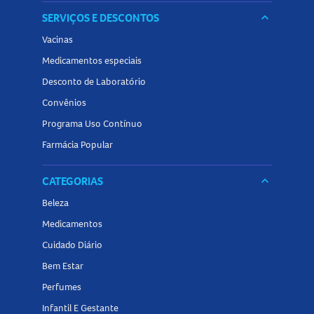
SERVIÇOS E DESCONTOS
keyboard_arrow_down
Vacinas
Medicamentos especiais
Desconto de Laboratório
Convênios
Programa Uso Contínuo
Farmácia Popular
CATEGORIAS
keyboard_arrow_down
Beleza
Medicamentos
Cuidado Diário
Bem Estar
Perfumes
Infantil E Gestante