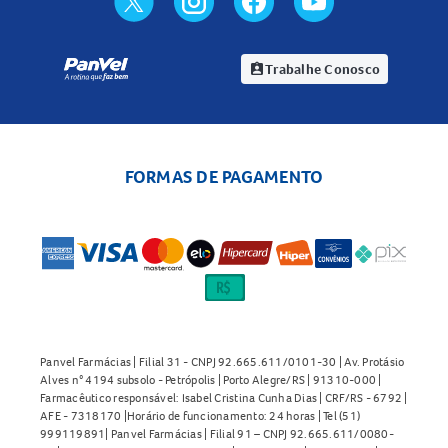
Trabalhe Conosco
assignment_ind
FORMAS DE PAGAMENTO
Panvel Farmácias | Filial 31 - CNPJ 92.665.611/0101-30 | Av. Protásio
Alves n° 4194 subsolo - Petrópolis | Porto Alegre/RS | 91310-000 |
Farmacêutico responsável: Isabel Cristina Cunha Dias | CRF/RS - 6792 |
AFE - 7318170 |Horário de funcionamento: 24 horas | Tel (51)
999119891| Panvel Farmácias | Filial 91 – CNPJ 92.665.611/0080-