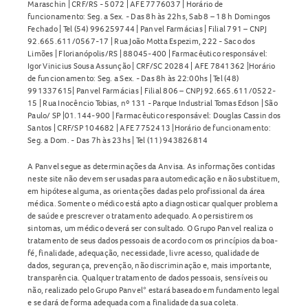
Maraschin | CRF/RS - 5072 | AFE 7776037 | Horário de
funcionamento: Seg. a Sex. - Das 8h às 22hs, Sab 8 – 18 h Domingos
Fechado | Tel (54) 996259744 | Panvel Farmácias | Filial 791 – CNPJ
92.665.611/0567-17 | Rua João Motta Espezim, 222 - Saco dos
Limões | Florianópolis/RS | 88045-400 | Farmacêutico responsável:
Igor Vinicius Sousa Assunção | CRF/SC 20284 | AFE 7841362 |Horário
de funcionamento: Seg. a Sex. - Das 8h às 22:00hs | Tel (48)
991337615| Panvel Farmácias | Filial 806 – CNPJ 92.665.611/0522-
15 | Rua Inocêncio Tobias, nº 131 - Parque Industrial Tomas Edson | São
Paulo/ SP |01.144-900 | Farmacêutico responsável: Douglas Cassin dos
Santos | CRF/SP 104682 | AFE 7752413 |Horário de funcionamento:
Seg. a Dom. - Das 7h às 23hs | Tel (11) 943826814
A Panvel segue as determinações da Anvisa. As informações contidas
neste site não devem ser usadas para automedicação e não substituem,
em hipótese alguma, as orientações dadas pelo profissional da área
médica. Somente o médico está apto a diagnosticar qualquer problema
de saúde e prescrever o tratamento adequado. Ao persistirem os
sintomas, um médico deverá ser consultado. O Grupo Panvel realiza o
tratamento de seus dados pessoais de acordo com os princípios da boa-
fé, finalidade, adequação, necessidade, livre acesso, qualidade de
dados, segurança, prevenção, não discriminação e, mais importante,
transparência. Qualquer tratamento de dados pessoais, sensíveis ou
não, realizado pelo Grupo Panvel* estará baseado em fundamento legal
e se dará de forma adequada com a finalidade da sua coleta.