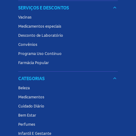
SERVIÇOS E DESCONTOS
keyboard_arrow_down
Vacinas
Medicamentos especiais
Desconto de Laboratório
Convênios
Programa Uso Contínuo
Farmácia Popular
CATEGORIAS
keyboard_arrow_down
Beleza
Medicamentos
Cuidado Diário
Bem Estar
Perfumes
Infantil E Gestante