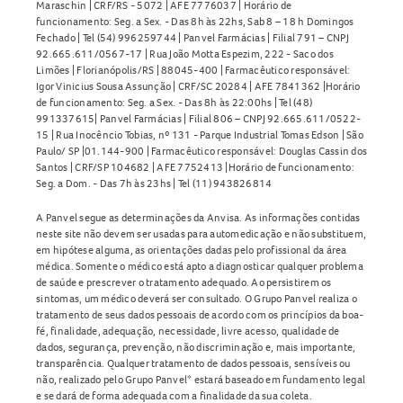
Maraschin | CRF/RS - 5072 | AFE 7776037 | Horário de
funcionamento: Seg. a Sex. - Das 8h às 22hs, Sab 8 – 18 h Domingos
Fechado | Tel (54) 996259744 | Panvel Farmácias | Filial 791 – CNPJ
92.665.611/0567-17 | Rua João Motta Espezim, 222 - Saco dos
Limões | Florianópolis/RS | 88045-400 | Farmacêutico responsável:
Igor Vinicius Sousa Assunção | CRF/SC 20284 | AFE 7841362 |Horário
de funcionamento: Seg. a Sex. - Das 8h às 22:00hs | Tel (48)
991337615| Panvel Farmácias | Filial 806 – CNPJ 92.665.611/0522-
15 | Rua Inocêncio Tobias, nº 131 - Parque Industrial Tomas Edson | São
Paulo/ SP |01.144-900 | Farmacêutico responsável: Douglas Cassin dos
Santos | CRF/SP 104682 | AFE 7752413 |Horário de funcionamento:
Seg. a Dom. - Das 7h às 23hs | Tel (11) 943826814
A Panvel segue as determinações da Anvisa. As informações contidas
neste site não devem ser usadas para automedicação e não substituem,
em hipótese alguma, as orientações dadas pelo profissional da área
médica. Somente o médico está apto a diagnosticar qualquer problema
de saúde e prescrever o tratamento adequado. Ao persistirem os
sintomas, um médico deverá ser consultado. O Grupo Panvel realiza o
tratamento de seus dados pessoais de acordo com os princípios da boa-
fé, finalidade, adequação, necessidade, livre acesso, qualidade de
dados, segurança, prevenção, não discriminação e, mais importante,
transparência. Qualquer tratamento de dados pessoais, sensíveis ou
não, realizado pelo Grupo Panvel* estará baseado em fundamento legal
e se dará de forma adequada com a finalidade da sua coleta.