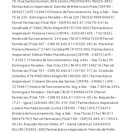
70 | Rua Santos Dumont, 856 Centro | PELOTAS/RS | 96020-380 |
Farmacêutico responsável: Daniela de Bittencourt Maia | CRF/RS -
589427 | AFE 7239474 |Horário de funcionamento: Seg. a Sab. - Das
7h às 22h. Domingos e Feriados – 8h às 22h | Tel (53) 999505659 |
Panvel Farmácias | Filial 464 - CNPJ 92.665.611/0270-24 | Av.
Cavalhada n° 3860 | Porto Alegre/RS | 91740-000 | Farmacêutico
responsável: Mariana Cervo | CRF/RS - 535349 | AFE - 7421850 |
Horário de funcionamento: 24 horas | Tel (51) 995672339| Panvel
Farmácias | Filial 507 - CNPJ 92.665.611/0320-28 | Av. Marechal
Floriano Peixoto n° 2160 | Curitiba/PR | 91010.002 | Farmacêutico
responsável: Edilson Pedro Martello Junior| CRF/PR - 24873 | AFE -
7.41057.1| Horário de funcionamento: Seg. a Sex. - Das 7s às 23h.
Domingos e Feriados - Das 7s às 23h | Tel (41) 991349216 | Panvel
Farmácias | Filial 701 - CNPJ 92.665.611/0192-77 | Av. Cristóvão
Colombo, 976/980| Porto Alegre/RS | 90560-001 | Farmacêutico
responsável: Crislane Oliveira dos Santos | CRF/RS - 590651 | AFE -
7270467 | Horário de funcionamento: Seg. a Sex. - Das 7:30h às 22hs.
Domingos e Feriados – Fechado | Tel (51) 999064279 | Panvel
Farmácias | Filial 739 – CNPJ 92.665.611/0514-05 | Av. Boqueirão –
1721 - Igara | CANOAS /RS | 92.410-350 | Farmacêutico responsável:
Lisiane Machado Ducatti Cunha | CRF/RS - 7962 | AFE 7734473
|Horário de funcionamento: Seg. a Sab. - Das 7hs às 21hs | Tel (51)
980479791| Panvel Farmácias | Filial 758 – CNPJ 92.665.611/0535-
30 | Av. Rua João Venzon Netto, 67 – Santa Catarina | CAXIAS DO
SUL/RS | 95032-200| Farmacêutico responsável: Marcelo de Mello