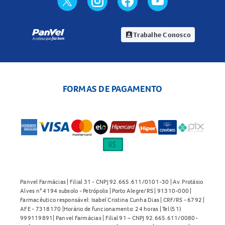
Trabalhe Conosco
assignment_ind
FORMAS DE PAGAMENTO
Panvel Farmácias | Filial 31 - CNPJ 92.665.611/0101-30 | Av. Protásio
Alves n° 4194 subsolo - Petrópolis | Porto Alegre/RS | 91310-000 |
Farmacêutico responsável: Isabel Cristina Cunha Dias | CRF/RS - 6792 |
AFE - 7318170 |Horário de funcionamento: 24 horas | Tel (51)
999119891| Panvel Farmácias | Filial 91 – CNPJ 92.665.611/0080-