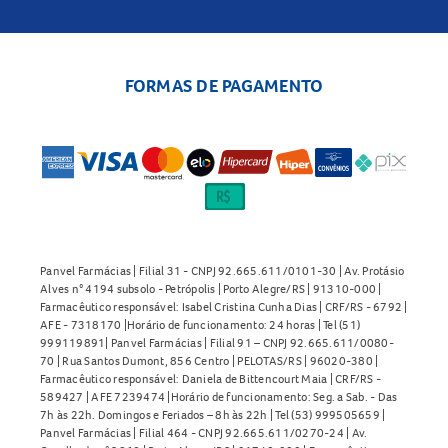
FORMAS DE PAGAMENTO
Panvel Farmácias | Filial 31 - CNPJ 92.665.611/0101-30 | Av. Protásio
Alves n° 4194 subsolo - Petrópolis | Porto Alegre/RS | 91310-000 |
Farmacêutico responsável: Isabel Cristina Cunha Dias | CRF/RS - 6792 |
AFE - 7318170 |Horário de funcionamento: 24 horas | Tel (51)
999119891| Panvel Farmácias | Filial 91 – CNPJ 92.665.611/0080-
70 | Rua Santos Dumont, 856 Centro | PELOTAS/RS | 96020-380 |
Farmacêutico responsável: Daniela de Bittencourt Maia | CRF/RS -
589427 | AFE 7239474 |Horário de funcionamento: Seg. a Sab. - Das
7h às 22h. Domingos e Feriados – 8h às 22h | Tel (53) 999505659 |
Panvel Farmácias | Filial 464 - CNPJ 92.665.611/0270-24 | Av.