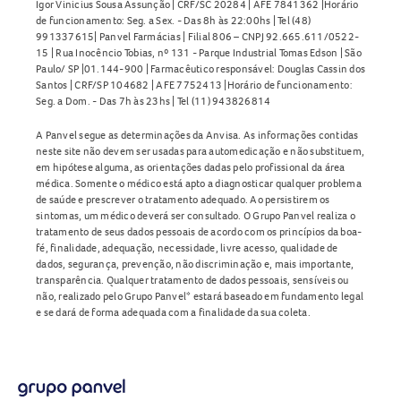
Igor Vinicius Sousa Assunção | CRF/SC 20284 | AFE 7841362 |Horário
de funcionamento: Seg. a Sex. - Das 8h às 22:00hs | Tel (48)
991337615| Panvel Farmácias | Filial 806 – CNPJ 92.665.611/0522-
15 | Rua Inocêncio Tobias, nº 131 - Parque Industrial Tomas Edson | São
Paulo/ SP |01.144-900 | Farmacêutico responsável: Douglas Cassin dos
Santos | CRF/SP 104682 | AFE 7752413 |Horário de funcionamento:
Seg. a Dom. - Das 7h às 23hs | Tel (11) 943826814
A Panvel segue as determinações da Anvisa. As informações contidas
neste site não devem ser usadas para automedicação e não substituem,
em hipótese alguma, as orientações dadas pelo profissional da área
médica. Somente o médico está apto a diagnosticar qualquer problema
de saúde e prescrever o tratamento adequado. Ao persistirem os
sintomas, um médico deverá ser consultado. O Grupo Panvel realiza o
tratamento de seus dados pessoais de acordo com os princípios da boa-
fé, finalidade, adequação, necessidade, livre acesso, qualidade de
dados, segurança, prevenção, não discriminação e, mais importante,
transparência. Qualquer tratamento de dados pessoais, sensíveis ou
não, realizado pelo Grupo Panvel* estará baseado em fundamento legal
e se dará de forma adequada com a finalidade da sua coleta.