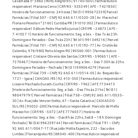
Cavalhada n° 3860 | Porto Alegre/RS | 91740-000 | Farmacêutico
responsável: Mariana Cervo | CRF/RS - 535349 | AFE - 7421850 |
Horário de funcionamento: 24 horas | Tel (51) 995672339| Panvel
Farmácias | Filial 507 - CNPJ 92.665.611/0320-28 | Av. Marechal
Floriano Peixoto n° 2160 | Curitiba/PR | 91010.002 | Farmacêutico
responsável: Edilson Pedro Martello Junior| CRF/PR - 24873 | AFE -
7.41057.1| Horário de funcionamento: Seg. a Sex. - Das 7s às 23h.
Domingos e Feriados - Das 7s às 23h | Tel (41) 991349216 | Panvel
Farmácias | Filial 701 - CNPJ 92.665.611/0192-77 | Av. Cristóvão
Colombo, 976/980| Porto Alegre/RS | 90560-001 | Farmacêutico
responsável: Crislane Oliveira dos Santos | CRF/RS - 590651 | AFE -
7270467 | Horário de funcionamento: Seg. a Sex. - Das 7:30h às 22hs.
Domingos e Feriados – Fechado | Tel (51) 999064279 | Panvel
Farmácias | Filial 739 – CNPJ 92.665.611/0514-05 | Av. Boqueirão –
1721 - Igara | CANOAS /RS | 92.410-350 | Farmacêutico responsável:
Lisiane Machado Ducatti Cunha | CRF/RS - 7962 | AFE 7734473
|Horário de funcionamento: Seg. a Sab. - Das 7hs às 21hs | Tel (51)
980479791| Panvel Farmácias | Filial 758 – CNPJ 92.665.611/0535-
30 | Av. Rua João Venzon Netto, 67 – Santa Catarina | CAXIAS DO
SUL/RS | 95032-200| Farmacêutico responsável: Marcelo de Mello
Maraschin | CRF/RS - 5072 | AFE 7776037 | Horário de
funcionamento: Seg. a Sex. - Das 8h às 22hs, Sab 8 – 18 h Domingos
Fechado | Tel (54) 996259744 | Panvel Farmácias | Filial 791 – CNPJ
92.665.611/0567-17 | Rua João Motta Espezim, 222 - Saco dos
Limões | Florianópolis/RS | 88045-400 | Farmacêutico responsável: