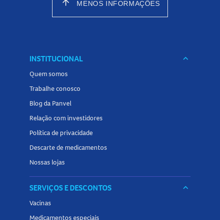
arrow_upward
MENOS INFORMAÇÕES
INSTITUCIONAL
keyboard_arrow_down
Quem somos
Trabalhe conosco
Blog da Panvel
Relação com investidores
Política de privacidade
Descarte de medicamentos
Nossas lojas
SERVIÇOS E DESCONTOS
keyboard_arrow_down
Vacinas
Medicamentos especiais