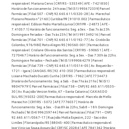
responsável: Mariana Cervo | CRF/RS - 535349 | AFE - 7421850 |
Horário de funcionamento: 24 horas | Tel (51) 995672339| Panvel
Farmácias | Filial 507 - CNPJ 92.665.611/0320-28 | Av. Marechal
Floriano Peixoto n° 2160 | Curitiba/PR | 91010.002 | Farmacêutico
responsável: Edilson Pedro Martello Junior| CRF/PR - 24873 | AFE -
7.41057.1| Horário de funcionamento: Seg. a Sex. - Das 7s às 23h.
Domingos e Feriados - Das 7s às 23h | Tel (41) 991349216 | Panvel
Farmácias | Filial 701 - CNPJ 92.665.611/0192-77 | Av. Cristóvão
Colombo, 976/980| Porto Alegre/RS | 90560-001 | Farmacêutico
responsável: Crislane Oliveira dos Santos | CRF/RS - 590651 | AFE -
7270467 | Horário de funcionamento: Seg. a Sex. - Das 7:30h às 22hs.
Domingos e Feriados – Fechado | Tel (51) 999064279 | Panvel
Farmácias | Filial 739 – CNPJ 92.665.611/0514-05 | Av. Boqueirão –
1721 - Igara | CANOAS /RS | 92.410-350 | Farmacêutico responsável:
Lisiane Machado Ducatti Cunha | CRF/RS - 7962 | AFE 7734473
|Horário de funcionamento: Seg. a Sab. - Das 7hs às 21hs | Tel (51)
980479791| Panvel Farmácias | Filial 758 – CNPJ 92.665.611/0535-
30 | Av. Rua João Venzon Netto, 67 – Santa Catarina | CAXIAS DO
SUL/RS | 95032-200| Farmacêutico responsável: Marcelo de Mello
Maraschin | CRF/RS - 5072 | AFE 7776037 | Horário de
funcionamento: Seg. a Sex. - Das 8h às 22hs, Sab 8 – 18 h Domingos
Fechado | Tel (54) 996259744 | Panvel Farmácias | Filial 791 – CNPJ
92.665.611/0567-17 | Rua João Motta Espezim, 222 - Saco dos
Limões | Florianópolis/RS | 88045-400 | Farmacêutico responsável:
Igor Vinicius Sousa Assunção | CRF/SC 20284 | AFE 7841362 |Horário