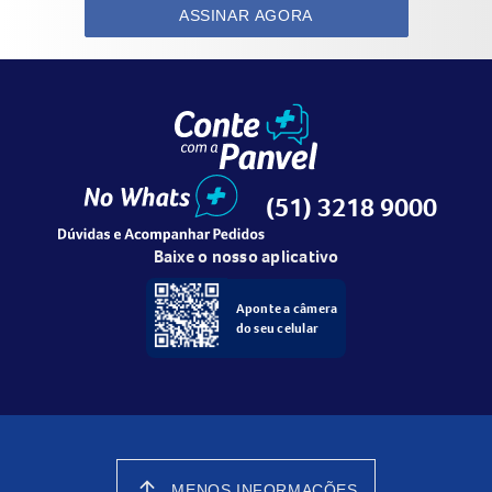
ASSINAR AGORA
(51) 3218 9000
Baixe o nosso aplicativo
Aponte a câmera
do seu celular
arrow_upward
MENOS INFORMAÇÕES