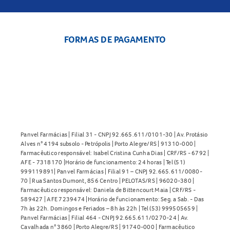
FORMAS DE PAGAMENTO
Panvel Farmácias | Filial 31 - CNPJ 92.665.611/0101-30 | Av. Protásio
Alves n° 4194 subsolo - Petrópolis | Porto Alegre/RS | 91310-000 |
Farmacêutico responsável: Isabel Cristina Cunha Dias | CRF/RS - 6792 |
AFE - 7318170 |Horário de funcionamento: 24 horas | Tel (51)
999119891| Panvel Farmácias | Filial 91 – CNPJ 92.665.611/0080-
70 | Rua Santos Dumont, 856 Centro | PELOTAS/RS | 96020-380 |
Farmacêutico responsável: Daniela de Bittencourt Maia | CRF/RS -
589427 | AFE 7239474 |Horário de funcionamento: Seg. a Sab. - Das
7h às 22h. Domingos e Feriados – 8h às 22h | Tel (53) 999505659 |
Panvel Farmácias | Filial 464 - CNPJ 92.665.611/0270-24 | Av.
Cavalhada n° 3860 | Porto Alegre/RS | 91740-000 | Farmacêutico