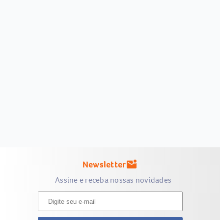
Newsletter
mark_email_unread
Assine e receba nossas novidades