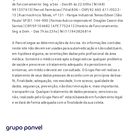
de funcionamento: Seg. a Sex. - Das 8h às 22:00hs | Tel (48)
991337615| Panvel Farmácias | Filial 806 – CNPJ 92.665.611/0522-
15 | Rua Inocêncio Tobias, nº 131 - Parque Industrial Tomas Edson | São
Paulo/ SP |01.144-900 | Farmacêutico responsável: Douglas Cassin dos
Santos | CRF/SP 104682 | AFE 7752413 |Horário de funcionamento:
Seg. a Dom. - Das 7h às 23hs | Tel (11) 943826814
A Panvel segue as determinações da Anvisa. As informações contidas
neste site não devem ser usadas para automedicação e não substituem,
em hipótese alguma, as orientações dadas pelo profissional da área
médica. Somente o médico está apto a diagnosticar qualquer problema
de saúde e prescrever o tratamento adequado. Ao persistirem os
sintomas, um médico deverá ser consultado. O Grupo Panvel realiza o
tratamento de seus dados pessoais de acordo com os princípios da boa-
fé, finalidade, adequação, necessidade, livre acesso, qualidade de
dados, segurança, prevenção, não discriminação e, mais importante,
transparência. Qualquer tratamento de dados pessoais, sensíveis ou
não, realizado pelo Grupo Panvel* estará baseado em fundamento legal
e se dará de forma adequada com a finalidade da sua coleta.