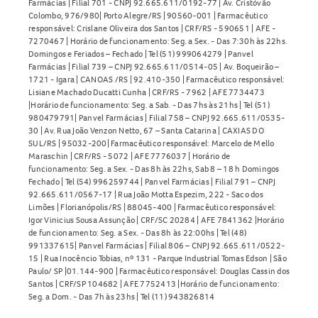
Farmácias | Filial 701 - CNPJ 92.665.611/0192-77 | Av. Cristóvão
Colombo, 976/980| Porto Alegre/RS | 90560-001 | Farmacêutico
responsável: Crislane Oliveira dos Santos | CRF/RS - 590651 | AFE -
7270467 | Horário de funcionamento: Seg. a Sex. - Das 7:30h às 22hs.
Domingos e Feriados – Fechado | Tel (51) 999064279 | Panvel
Farmácias | Filial 739 – CNPJ 92.665.611/0514-05 | Av. Boqueirão –
1721 - Igara | CANOAS /RS | 92.410-350 | Farmacêutico responsável:
Lisiane Machado Ducatti Cunha | CRF/RS - 7962 | AFE 7734473
|Horário de funcionamento: Seg. a Sab. - Das 7hs às 21hs | Tel (51)
980479791| Panvel Farmácias | Filial 758 – CNPJ 92.665.611/0535-
30 | Av. Rua João Venzon Netto, 67 – Santa Catarina | CAXIAS DO
SUL/RS | 95032-200| Farmacêutico responsável: Marcelo de Mello
Maraschin | CRF/RS - 5072 | AFE 7776037 | Horário de
funcionamento: Seg. a Sex. - Das 8h às 22hs, Sab 8 – 18 h Domingos
Fechado | Tel (54) 996259744 | Panvel Farmácias | Filial 791 – CNPJ
92.665.611/0567-17 | Rua João Motta Espezim, 222 - Saco dos
Limões | Florianópolis/RS | 88045-400 | Farmacêutico responsável:
Igor Vinicius Sousa Assunção | CRF/SC 20284 | AFE 7841362 |Horário
de funcionamento: Seg. a Sex. - Das 8h às 22:00hs | Tel (48)
991337615| Panvel Farmácias | Filial 806 – CNPJ 92.665.611/0522-
15 | Rua Inocêncio Tobias, nº 131 - Parque Industrial Tomas Edson | São
Paulo/ SP |01.144-900 | Farmacêutico responsável: Douglas Cassin dos
Santos | CRF/SP 104682 | AFE 7752413 |Horário de funcionamento:
Seg. a Dom. - Das 7h às 23hs | Tel (11) 943826814