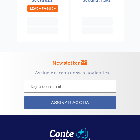
30 capsula(s)
30 comprimido(s)
LEVE + PAGUE -
Newsletter
mark_email_unread
Assine e receba nossas novidades
ASSINAR AGORA