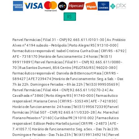
Panvel Farmácias | Filial 31 - CNPJ 92.665.611/0101-30 | Av. Protásio
Alves n° 4194 subsolo - Petrópolis | Porto Alegre/RS | 91310-000 |
Farmacêutico responsável: Isabel Cristina Cunha Dias | CRF/RS - 6792 |
AFE - 7318170 |Horário de funcionamento: 24 horas | Tel (51)
999119891| Panvel Farmácias | Filial 91 – CNPJ 92.665.611/0080-
70 | Rua Santos Dumont, 856 Centro | PELOTAS/RS | 96020-380 |
Farmacêutico responsável: Daniela de Bittencourt Maia | CRF/RS -
589427 | AFE 7239474 |Horário de funcionamento: Seg. a Sab. - Das
7h às 22h. Domingos e Feriados – 8h às 22h | Tel (53) 999505659 |
Panvel Farmácias | Filial 464 - CNPJ 92.665.611/0270-24 | Av.
Cavalhada n° 3860 | Porto Alegre/RS | 91740-000 | Farmacêutico
responsável: Mariana Cervo | CRF/RS - 535349 | AFE - 7421850 |
Horário de funcionamento: 24 horas | Tel (51) 995672339| Panvel
Farmácias | Filial 507 - CNPJ 92.665.611/0320-28 | Av. Marechal
Floriano Peixoto n° 2160 | Curitiba/PR | 91010.002 | Farmacêutico
responsável: Edilson Pedro Martello Junior| CRF/PR - 24873 | AFE -
7.41057.1| Horário de funcionamento: Seg. a Sex. - Das 7s às 23h.
Domingos e Feriados - Das 7s às 23h | Tel (41) 991349216 | Panvel