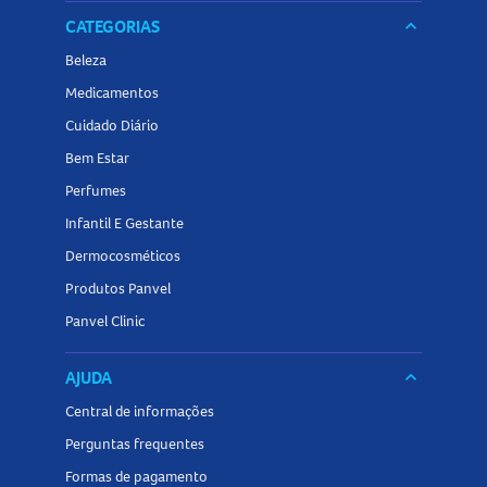
CATEGORIAS
keyboard_arrow_down
Beleza
Medicamentos
Cuidado Diário
Bem Estar
Perfumes
Infantil E Gestante
Dermocosméticos
Produtos Panvel
Panvel Clinic
AJUDA
keyboard_arrow_down
Central de informações
Perguntas frequentes
Formas de pagamento