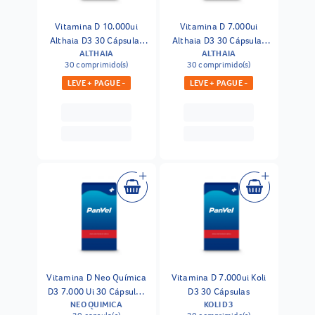
Vitamina D 10.000ui
Vitamina D 7.000ui
Althaia D3 30 Cápsulas
Althaia D3 30 Cápsulas
ALTHAIA
ALTHAIA
Moles
Moles
30 comprimido(s)
30 comprimido(s)
LEVE + PAGUE -
LEVE + PAGUE -
Vitamina D Neo Química
Vitamina D 7.000ui Koli
D3 7.000 Ui 30 Cápsulas
D3 30 Cápsulas
NEO QUIMICA
KOLI D3
Gelatinosas