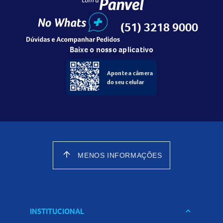
(51) 3218 9000
Baixe o nosso aplicativo
Aponte a câmera
do seu celular
arrow_upward
MENOS INFORMAÇÕES
INSTITUCIONAL
keyboard_arrow_down