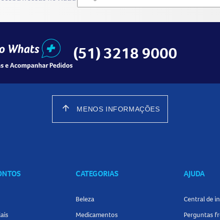
(51) 3218 9000
arrow_upward
MENOS INFORMAÇÕES
CONTOS
CATEGORIAS
AJUDA
Beleza
Central de 
ais
Medicamentos
Perguntas f