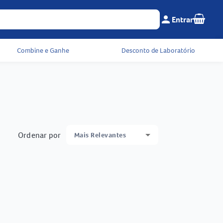
Seu c
person
Entrar
Menu do cliente e 
Combine e Ganhe
Desconto de Laboratório
Ordenar por
Mais Relevantes