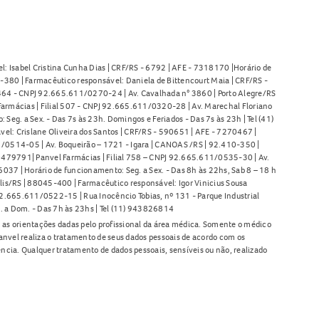
l: Isabel Cristina Cunha Dias | CRF/RS - 6792 | AFE - 7318170 |Horário de
380 | Farmacêutico responsável: Daniela de Bittencourt Maia | CRF/RS -
l 464 - CNPJ 92.665.611/0270-24 | Av. Cavalhada n° 3860 | Porto Alegre/RS
armácias | Filial 507 - CNPJ 92.665.611/0320-28 | Av. Marechal Floriano
Seg. a Sex. - Das 7s às 23h. Domingos e Feriados - Das 7s às 23h | Tel (41)
l: Crislane Oliveira dos Santos | CRF/RS - 590651 | AFE - 7270467 |
11/0514-05 | Av. Boqueirão – 1721 - Igara | CANOAS /RS | 92.410-350 |
80479791| Panvel Farmácias | Filial 758 – CNPJ 92.665.611/0535-30 | Av.
37 | Horário de funcionamento: Seg. a Sex. - Das 8h às 22hs, Sab 8 – 18 h
lis/RS | 88045-400 | Farmacêutico responsável: Igor Vinicius Sousa
92.665.611/0522-15 | Rua Inocêncio Tobias, nº 131 - Parque Industrial
. a Dom. - Das 7h às 23hs | Tel (11) 943826814
as orientações dadas pelo profissional da área médica. Somente o médico
anvel realiza o tratamento de seus dados pessoais de acordo com os
ência. Qualquer tratamento de dados pessoais, sensíveis ou não, realizado