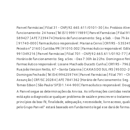
Panvel Farmácias | Filial 31 - CNPJ 92.665.611/0101-30 | Av. Protásio Alve
funcionamento: 24 horas | Tel (51) 999119891| Panvel Farmácias | Filial 
589427 | AFE 7239474 |Horário de funcionamento: Seg. a Sab. - Das 7h às 2
| 91740-000 | Farmacêutico responsável: Mariana Cervo | CRF/RS - 535349 
Peixoto n° 2160 | Curitiba/PR | 91010.002 | Farmacêutico responsável: Edils
991349216 | Panvel Farmácias | Filial 701 - CNPJ 92.665.611/0192-77 | Av
Horário de funcionamento: Seg. a Sex. - Das 7:30h às 22hs. Domingos e Fer
Farmacêutico responsável: Lisiane Machado Ducatti Cunha | CRF/RS - 7962 
Rua João Venzon Netto, 67 – Santa Catarina | CAXIAS DO SUL/RS | 95032-20
Domingos Fechado | Tel (54) 996259744 | Panvel Farmácias | Filial 791 – C
Assunção | CRF/SC 20284 | AFE 7841362 |Horário de funcionamento: Seg. a S
Tomas Edson | São Paulo/ SP |01.144-900 | Farmacêutico responsável: Doug
A Panvel segue as determinações da Anvisa. As informações contidas neste
está apto a diagnosticar qualquer problema de saúde e prescrever o tratame
princípios da boa-fé, finalidade, adequação, necessidade, livre acesso, qua
pelo Grupo Panvel* estará baseado em fundamento legal e se dará de forma 