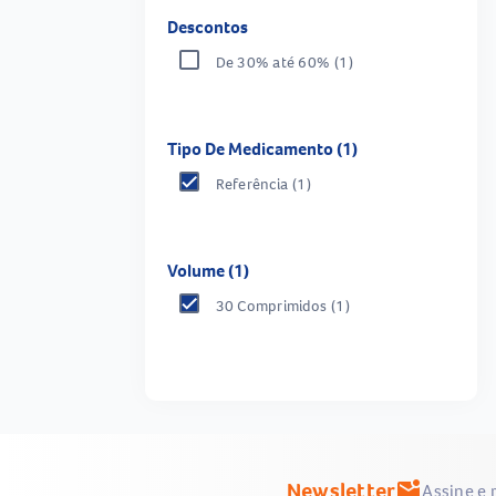
Descontos
De 30% até 60%
(1)
Tipo De Medicamento (1)
Referência
(1)
Volume (1)
30 Comprimidos
(1)
Newsletter
mark_email_unread
Assine e 