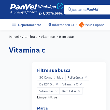
search
Buscar na
(51) 3218.9000
menu
Departamentos
location_on
Informe seu CEP
Meus Cupons
Panvel
> Vitamina c
> Vitaminas
> Bem estar
vitamina c
Filtre sua busca
30 Comprimidos
Referência
close
De R$10...
Vitamina C
close
close
Vitaminas
Bem Estar
close
close
Limpar filtros
Marca