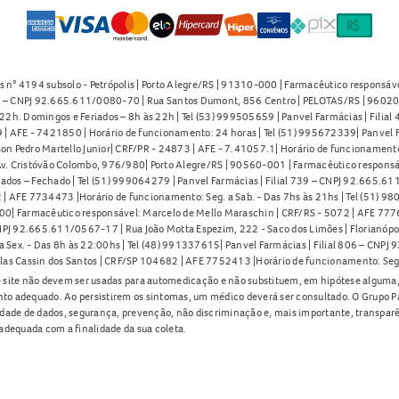
s n° 4194 subsolo - Petrópolis | Porto Alegre/RS | 91310-000 | Farmacêutico responsáve
91 – CNPJ 92.665.611/0080-70 | Rua Santos Dumont, 856 Centro | PELOTAS/RS | 96020-
2h. Domingos e Feriados – 8h às 22h | Tel (53) 999505659 | Panvel Farmácias | Filia
| AFE - 7421850 | Horário de funcionamento: 24 horas | Tel (51) 995672339| Panvel F
on Pedro Martello Junior| CRF/PR - 24873 | AFE - 7.41057.1| Horário de funcionamento: 
. Cristóvão Colombo, 976/980| Porto Alegre/RS | 90560-001 | Farmacêutico responsáve
iados – Fechado | Tel (51) 999064279 | Panvel Farmácias | Filial 739 – CNPJ 92.665.6
| AFE 7734473 |Horário de funcionamento: Seg. a Sab. - Das 7hs às 21hs | Tel (51) 9
0| Farmacêutico responsável: Marcelo de Mello Maraschin | CRF/RS - 5072 | AFE 77760
NPJ 92.665.611/0567-17 | Rua João Motta Espezim, 222 - Saco dos Limões | Florianópo
ex. - Das 8h às 22:00hs | Tel (48) 991337615| Panvel Farmácias | Filial 806 – CNPJ 
las Cassin dos Santos | CRF/SP 104682 | AFE 7752413 |Horário de funcionamento: Seg
 site não devem ser usadas para automedicação e não substituem, em hipótese alguma, 
nto adequado. Ao persistirem os sintomas, um médico deverá ser consultado. O Grupo P
lidade de dados, segurança, prevenção, não discriminação e, mais importante, transpar
adequada com a finalidade da sua coleta.