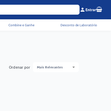
Seu c
person
Entrar
Menu do cliente e 
Combine e Ganhe
Desconto de Laboratório
Ordenar por
Mais Relevantes