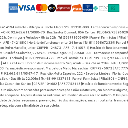
s n° 4194 subsolo - Petrópolis | Porto Alegre/RS | 91310-000 | Farmacêutico responsáve
91 – CNPJ 92.665.611/0080-70 | Rua Santos Dumont, 856 Centro | PELOTAS/RS | 96020-
2h. Domingos e Feriados – 8h às 22h | Tel (53) 999505659 | Panvel Farmácias | Filia
| AFE - 7421850 | Horário de funcionamento: 24 horas | Tel (51) 995672339| Panvel F
on Pedro Martello Junior| CRF/PR - 24873 | AFE - 7.41057.1| Horário de funcionamento: 
. Cristóvão Colombo, 976/980| Porto Alegre/RS | 90560-001 | Farmacêutico responsáve
iados – Fechado | Tel (51) 999064279 | Panvel Farmácias | Filial 739 – CNPJ 92.665.6
| AFE 7734473 |Horário de funcionamento: Seg. a Sab. - Das 7hs às 21hs | Tel (51) 9
0| Farmacêutico responsável: Marcelo de Mello Maraschin | CRF/RS - 5072 | AFE 77760
NPJ 92.665.611/0567-17 | Rua João Motta Espezim, 222 - Saco dos Limões | Florianópo
ex. - Das 8h às 22:00hs | Tel (48) 991337615| Panvel Farmácias | Filial 806 – CNPJ 
las Cassin dos Santos | CRF/SP 104682 | AFE 7752413 |Horário de funcionamento: Seg
 site não devem ser usadas para automedicação e não substituem, em hipótese alguma, 
nto adequado. Ao persistirem os sintomas, um médico deverá ser consultado. O Grupo P
lidade de dados, segurança, prevenção, não discriminação e, mais importante, transpar
adequada com a finalidade da sua coleta.