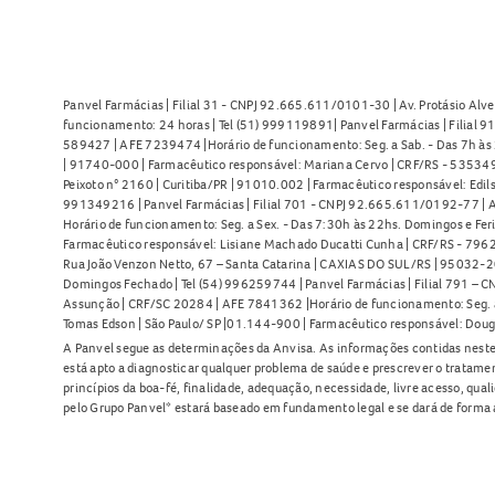
Panvel Farmácias | Filial 31 - CNPJ 92.665.611/0101-30 | Av. Protásio Alve
funcionamento: 24 horas | Tel (51) 999119891| Panvel Farmácias | Filial 
589427 | AFE 7239474 |Horário de funcionamento: Seg. a Sab. - Das 7h às 2
| 91740-000 | Farmacêutico responsável: Mariana Cervo | CRF/RS - 535349 
Peixoto n° 2160 | Curitiba/PR | 91010.002 | Farmacêutico responsável: Edils
991349216 | Panvel Farmácias | Filial 701 - CNPJ 92.665.611/0192-77 | Av
Horário de funcionamento: Seg. a Sex. - Das 7:30h às 22hs. Domingos e Fer
Farmacêutico responsável: Lisiane Machado Ducatti Cunha | CRF/RS - 7962 
Rua João Venzon Netto, 67 – Santa Catarina | CAXIAS DO SUL/RS | 95032-20
Domingos Fechado | Tel (54) 996259744 | Panvel Farmácias | Filial 791 – C
Assunção | CRF/SC 20284 | AFE 7841362 |Horário de funcionamento: Seg. a S
Tomas Edson | São Paulo/ SP |01.144-900 | Farmacêutico responsável: Doug
A Panvel segue as determinações da Anvisa. As informações contidas neste
está apto a diagnosticar qualquer problema de saúde e prescrever o tratame
princípios da boa-fé, finalidade, adequação, necessidade, livre acesso, qua
pelo Grupo Panvel* estará baseado em fundamento legal e se dará de forma 