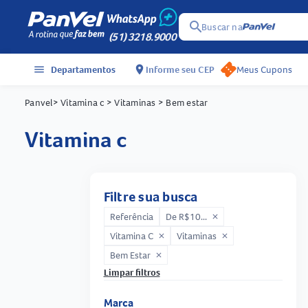
search
Buscar na
(51) 3218.9000
menu
Departamentos
location_on
Informe seu CEP
Meus Cupons
Panvel
> Vitamina c
> Vitaminas
> Bem estar
vitamina c
Filtre sua busca
Referência
De R$10...
close
Vitamina C
Vitaminas
close
close
Bem Estar
close
Limpar filtros
Marca