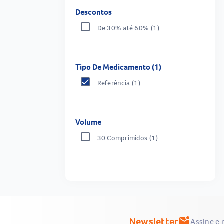
Descontos
De 30% até 60%
(1)
Tipo De Medicamento (1)
Referência
(1)
Volume
30 Comprimidos
(1)
Newsletter
mark_email_unread
Assine e 