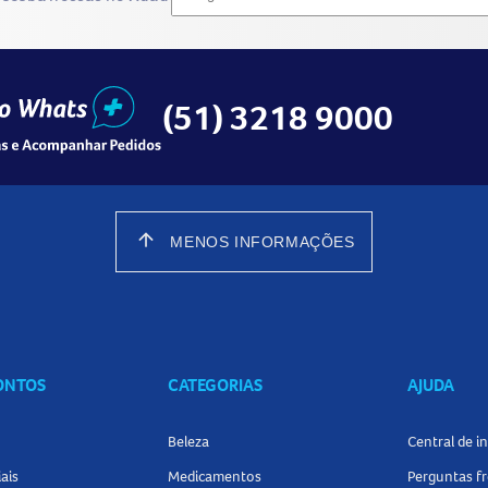
(51) 3218 9000
arrow_upward
MENOS INFORMAÇÕES
CONTOS
CATEGORIAS
AJUDA
Beleza
Central de 
ais
Medicamentos
Perguntas f