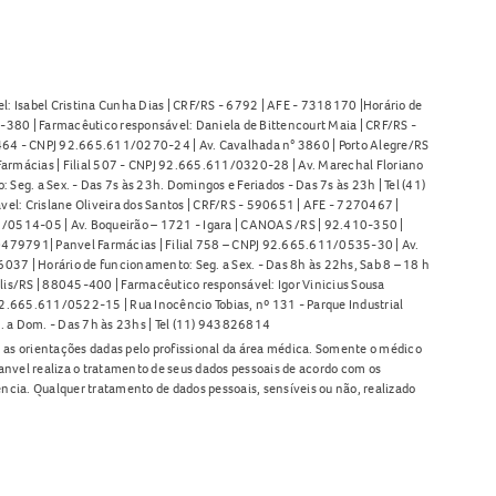
l: Isabel Cristina Cunha Dias | CRF/RS - 6792 | AFE - 7318170 |Horário de
380 | Farmacêutico responsável: Daniela de Bittencourt Maia | CRF/RS -
l 464 - CNPJ 92.665.611/0270-24 | Av. Cavalhada n° 3860 | Porto Alegre/RS
armácias | Filial 507 - CNPJ 92.665.611/0320-28 | Av. Marechal Floriano
Seg. a Sex. - Das 7s às 23h. Domingos e Feriados - Das 7s às 23h | Tel (41)
l: Crislane Oliveira dos Santos | CRF/RS - 590651 | AFE - 7270467 |
11/0514-05 | Av. Boqueirão – 1721 - Igara | CANOAS /RS | 92.410-350 |
80479791| Panvel Farmácias | Filial 758 – CNPJ 92.665.611/0535-30 | Av.
37 | Horário de funcionamento: Seg. a Sex. - Das 8h às 22hs, Sab 8 – 18 h
lis/RS | 88045-400 | Farmacêutico responsável: Igor Vinicius Sousa
92.665.611/0522-15 | Rua Inocêncio Tobias, nº 131 - Parque Industrial
. a Dom. - Das 7h às 23hs | Tel (11) 943826814
as orientações dadas pelo profissional da área médica. Somente o médico
anvel realiza o tratamento de seus dados pessoais de acordo com os
ência. Qualquer tratamento de dados pessoais, sensíveis ou não, realizado