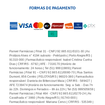
FORMAS DE PAGAMENTO
Panvel Farmácias | Filial 31 - CNPJ 92.665.611/0101-30 | Av.
Protásio Alves n° 4194 subsolo - Petrópolis | Porto Alegre/RS |
91310-000 | Farmacêutico responsável: Isabel Cristina Cunha
Dias | CRF/RS - 6792 | AFE - 7318170 |Horário de
funcionamento: 24 horas | Tel (51) 999119891| Panvel
Farmácias | Filial 91 – CNPJ 92.665.611/0080-70 | Rua Santos
Dumont, 856 Centro | PELOTAS/RS | 96020-380 | Farmacêutico
responsável: Daniela de Bittencourt Maia | CRF/RS - 589427 |
AFE 7239474 |Horário de funcionamento: Seg. a Sab. - Das 7h
às 22h. Domingos e Feriados – 8h às 22h | Tel (53) 999505659 |
Panvel Farmácias | Filial 464 - CNPJ 92.665.611/0270-24 | Av.
Cavalhada n° 3860 | Porto Alegre/RS | 91740-000 |
Farmacêutico responsável: Mariana Cervo | CRF/RS - 535349 |