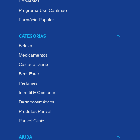
Convênios
Programa Uso Contínuo
Farmácia Popular
CATEGORIAS
keyboard_arrow_down
Beleza
Medicamentos
Cuidado Diário
Bem Estar
Perfumes
Infantil E Gestante
Dermocosméticos
Produtos Panvel
Panvel Clinic
AJUDA
keyboard_arrow_down