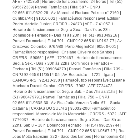
AFE - 7421850 | Horário de funcionamento: 24 horas | Tel (51)
995672339| Panvel Farmácias | Filial 507 - CNPJ
92.665.611/0320-28 | Av. Marechal Floriano Peixoto n° 2160 |
Curitiba/PR | 91010.002 | Farmacêutico responsável: Edilson
Pedro Martello Junior| CRF/PR - 24873 | AFE - 7.41057.1|
Horário de funcionamento: Seg. a Sex. - Das 7s às 23h.
Domingos e Feriados - Das 7s às 23h | Tel (41) 991349216 |
Panvel Farmácias | Filial 701 - CNPJ 92.665.611/0192-77 | Av.
Cristóvão Colombo, 976/980| Porto Alegre/RS | 90560-001 |
Farmacêutico responsável: Crislane Oliveira dos Santos |
CRF/RS - 590651 | AFE - 7270467 | Horário de funcionamento:
Seg. a Sex. - Das 7:30h às 22hs. Domingos e Feriados –
Fechado | Tel (51) 999064279 | Panvel Farmácias | Filial 739 –
CNPJ 92.665.611/0514-05 | Av. Boqueirão – 1721 - Igara |
CANOAS /RS | 92.410-350 | Farmacêutico responsável: Lisiane
Machado Ducatti Cunha | CRF/RS - 7962 | AFE 7734473
|Horário de funcionamento: Seg. a Sab. - Das 7hs às 21hs | Tel
(51) 980479791| Panvel Farmácias | Filial 758 – CNPJ
92.665.611/0535-30 | Av. Rua João Venzon Netto, 67 – Santa
Catarina | CAXIAS DO SUL/RS | 95032-200| Farmacêutico
responsável: Marcelo de Mello Maraschin | CRF/RS - 5072 | AFE
7776037 | Horário de funcionamento: Seg. a Sex. - Das 8h às
22hs, Sab 8 – 18 h Domingos Fechado | Tel (54) 996259744 |
Panvel Farmácias | Filial 791 – CNPJ 92.665.611/0567-17 | Rua
João Motta Espezim, 222 - Saco dos Limões | Florianópolis/RS |