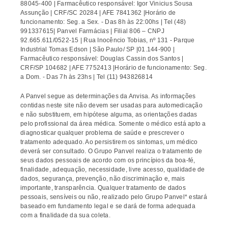
88045-400 | Farmacêutico responsável: Igor Vinicius Sousa
Assunção | CRF/SC 20284 | AFE 7841362 |Horário de
funcionamento: Seg. a Sex. - Das 8h às 22:00hs | Tel (48)
991337615| Panvel Farmácias | Filial 806 – CNPJ
92.665.611/0522-15 | Rua Inocêncio Tobias, nº 131 - Parque
Industrial Tomas Edson | São Paulo/ SP |01.144-900 |
Farmacêutico responsável: Douglas Cassin dos Santos |
CRF/SP 104682 | AFE 7752413 |Horário de funcionamento: Seg.
a Dom. - Das 7h às 23hs | Tel (11) 943826814
A Panvel segue as determinações da Anvisa. As informações
contidas neste site não devem ser usadas para automedicação
e não substituem, em hipótese alguma, as orientações dadas
pelo profissional da área médica. Somente o médico está apto a
diagnosticar qualquer problema de saúde e prescrever o
tratamento adequado. Ao persistirem os sintomas, um médico
deverá ser consultado. O Grupo Panvel realiza o tratamento de
seus dados pessoais de acordo com os princípios da boa-fé,
finalidade, adequação, necessidade, livre acesso, qualidade de
dados, segurança, prevenção, não discriminação e, mais
importante, transparência. Qualquer tratamento de dados
pessoais, sensíveis ou não, realizado pelo Grupo Panvel* estará
baseado em fundamento legal e se dará de forma adequada
com a finalidade da sua coleta.