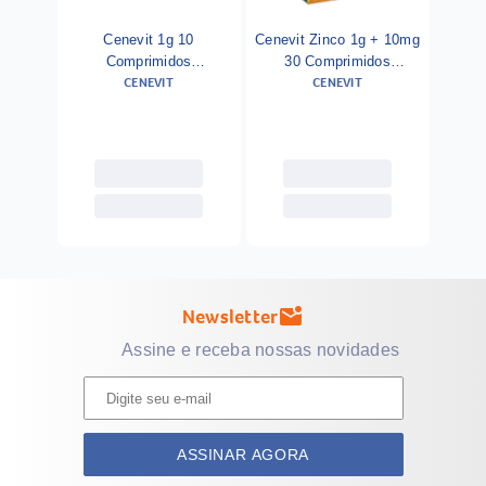
Cenevit 1g 10
Cenevit Zinco 1g + 10mg
Comprimidos
30 Comprimidos
CENEVIT
CENEVIT
Efervescentes
Efervescentes
Newsletter
mark_email_unread
Assine e receba nossas novidades
ASSINAR AGORA