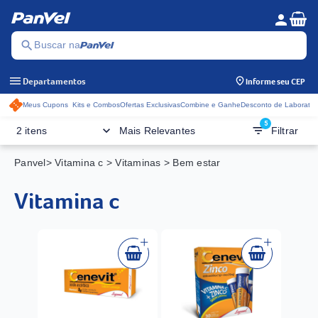
Se
person
Menu do c
search
Buscar na
menu
Departamentos
Informe seu CEP
Meus Cupons
Kits e Combos
Ofertas Exclusivas
Combine e Ganhe
Desconto de Laboratór
Acessos rápidos do cabeçalho
5
keyboard_arrow_down
filter_list
2 itens
Mais Relevantes
Filtrar
Panvel
> Vitamina c
> Vitaminas
> Bem estar
vitamina c