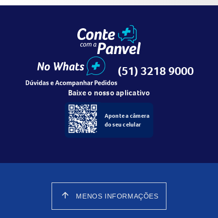
(51) 3218 9000
Baixe o nosso aplicativo
Aponte a câmera
do seu celular
arrow_upward
MENOS INFORMAÇÕES