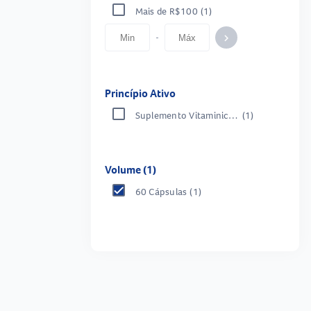
Mais de R$100
(1)
-
keyboard_arrow_right
Princípio Ativo
Suplemento Vitaminico-Mineral
(1)
Volume (1)
60 Cápsulas
(1)