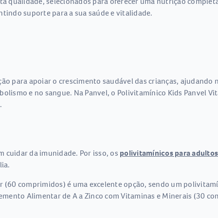
alta qualidade, selecionados para oferecer uma nutrição compl
rantindo suporte para a sua saúde e vitalidade.
ão para apoiar o crescimento saudável das crianças, ajudando n
bolismo e no sangue. Na Panvel, o Polivitamínico Kids Panvel Vi
.
 cuidar da imunidade. Por isso, os
polivitamínicos para adultos
ia.
r (60 comprimidos) é uma excelente opção, sendo um polivitamín
emento Alimentar de A a Zinco com Vitaminas e Minerais (30 co