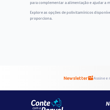
para complementar a alimentação e ajudar a ma
Explore as opções de polivitamínicos disponíve
proporciona.
Newsletter
mark_email_unread
Assine e 