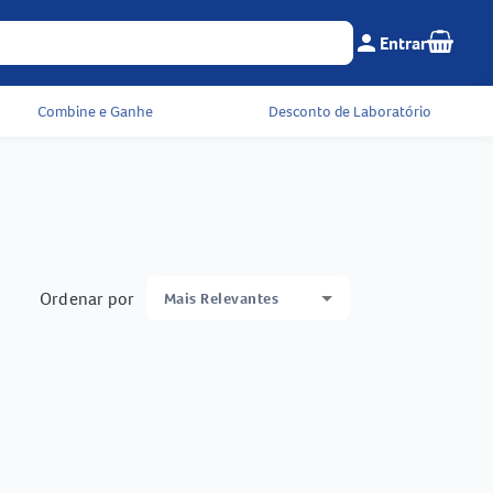
Seu c
person
Entrar
Menu do cliente e 
Combine e Ganhe
Desconto de Laboratório
Ordenar por
Mais Relevantes