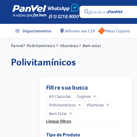
search
Buscar na
(51) 3218.9000
menu
Departamentos
location_on
Informe seu CEP
Meus Cupons
Panvel
> Polivitamínicos
> Vitaminas
> Bem estar
polivitamínicos
Filtre sua busca
60 Cápsulas
Cogmax
close
Polivitamínicos
Vitaminas
close
close
Bem Estar
close
Limpar filtros
Tipo de Produto