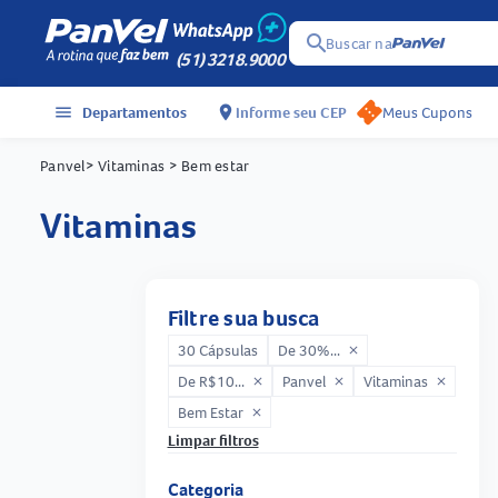
search
Buscar na
(51) 3218.9000
menu
Departamentos
location_on
Informe seu CEP
Meus Cupons
Panvel
> Vitaminas
> Bem estar
vitaminas
Filtre sua busca
30 Cápsulas
De 30%...
close
De R$10...
Panvel
Vitaminas
close
close
close
Bem Estar
close
Limpar filtros
Categoria