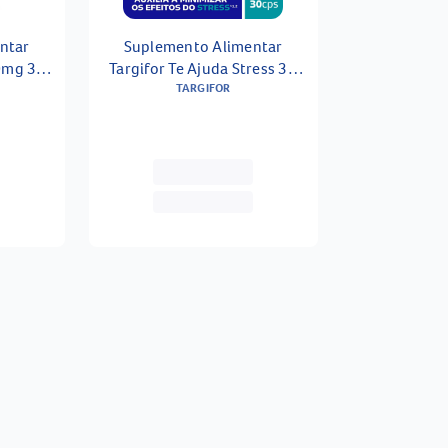
ntar
Suplemento Alimentar
0mg 30
Targifor Te Ajuda Stress 30
Cápsulas
TARGIFOR