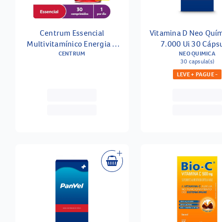
Centrum Essencial
Vitamina D Neo Quím
Multivitamínico Energia +
7.000 Ui 30 Cáps
Imunidade + Nutrição 30
CENTRUM
Gelatinosas
NEO QUIMICA
30 capsula(s)
Comprimidos
LEVE + PAGUE -