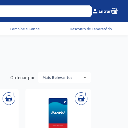
Seu c
person
Entrar
Menu do cliente e 
Combine e Ganhe
Desconto de Laboratório
Ordenar por
Mais Relevantes