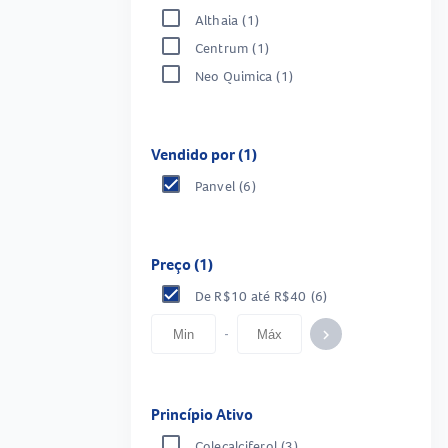
Althaia
(1)
Centrum
(1)
Neo Quimica
(1)
Vendido por (1)
Panvel
(6)
Preço (1)
De R$10 até R$40
(6)
-
keyboard_arrow_right
Princípio Ativo
Colecalciferol
(3)