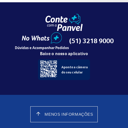
(51) 3218 9000
Baixe o nosso aplicativo
Aponte a câmera
do seu celular
arrow_upward
MENOS INFORMAÇÕES