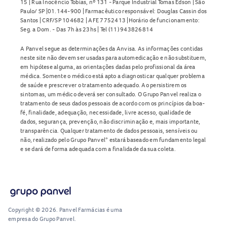
15 | Rua Inocêncio Tobias, nº 131 - Parque Industrial Tomas Edson | São
Paulo/ SP |01.144-900 | Farmacêutico responsável: Douglas Cassin dos
Santos | CRF/SP 104682 | AFE 7752413 |Horário de funcionamento:
Seg. a Dom. - Das 7h às 23hs | Tel (11) 943826814
A Panvel segue as determinações da Anvisa. As informações contidas
neste site não devem ser usadas para automedicação e não substituem,
em hipótese alguma, as orientações dadas pelo profissional da área
médica. Somente o médico está apto a diagnosticar qualquer problema
de saúde e prescrever o tratamento adequado. Ao persistirem os
sintomas, um médico deverá ser consultado. O Grupo Panvel realiza o
tratamento de seus dados pessoais de acordo com os princípios da boa-
fé, finalidade, adequação, necessidade, livre acesso, qualidade de
dados, segurança, prevenção, não discriminação e, mais importante,
transparência. Qualquer tratamento de dados pessoais, sensíveis ou
não, realizado pelo Grupo Panvel* estará baseado em fundamento legal
e se dará de forma adequada com a finalidade da sua coleta.
Copyright © 2026. Panvel Farmácias é uma
empresa do Grupo Panvel.