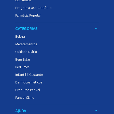
Convênios
Programa Uso Contínuo
Farmácia Popular
CATEGORIAS
keyboard_arrow_down
Beleza
Medicamentos
Cuidado Diário
Bem Estar
Perfumes
Infantil E Gestante
Dermocosméticos
Produtos Panvel
Panvel Clinic
AJUDA
keyboard_arrow_down