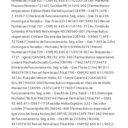
Farmácias | Filial 507 - CNPJ 92.665.611/0320-28 | Av. Marechal
Floriano Peixoto n° 2160 | Curitiba/PR | 91010.002 | Farmacêutico
responsável: Edilson Pedro Martello Junior| CRF/PR - 24873 | AFE -
7.41057.1| Horário de funcionamento: Seg. a Sex. - Das 7s às 23h.
Domingos e Feriados - Das 7s às 23h | Tel (41) 991349216 | Panvel
Farmácias | Filial 701 - CNPJ 92.665.611/0192-77 | Av. Cristóvão
Colombo, 976/980| Porto Alegre/RS | 90560-001 | Farmacêutico
responsável: Crislane Oliveira dos Santos | CRF/RS - 590651 | AFE -
7270467 | Horário de funcionamento: Seg. a Sex. - Das 7:30h às 22hs.
Domingos e Feriados – Fechado | Tel (51) 999064279 | Panvel
Farmácias | Filial 739 – CNPJ 92.665.611/0514-05 | Av. Boqueirão –
1721 - Igara | CANOAS /RS | 92.410-350 | Farmacêutico responsável:
Lisiane Machado Ducatti Cunha | CRF/RS - 7962 | AFE 7734473
|Horário de funcionamento: Seg. a Sab. - Das 7hs às 21hs | Tel (51)
980479791| Panvel Farmácias | Filial 758 – CNPJ 92.665.611/0535-
30 | Av. Rua João Venzon Netto, 67 – Santa Catarina | CAXIAS DO
SUL/RS | 95032-200| Farmacêutico responsável: Marcelo de Mello
Maraschin | CRF/RS - 5072 | AFE 7776037 | Horário de
funcionamento: Seg. a Sex. - Das 8h às 22hs, Sab 8 – 18 h Domingos
Fechado | Tel (54) 996259744 | Panvel Farmácias | Filial 791 – CNPJ
92.665.611/0567-17 | Rua João Motta Espezim, 222 - Saco dos
Limões | Florianópolis/RS | 88045-400 | Farmacêutico responsável:
Igor Vinicius Sousa Assunção | CRF/SC 20284 | AFE 7841362 |Horário
de funcionamento: Seg. a Sex. - Das 8h às 22:00hs | Tel (48)
991337615| Panvel Farmácias | Filial 806 – CNPJ 92.665.611/0522-