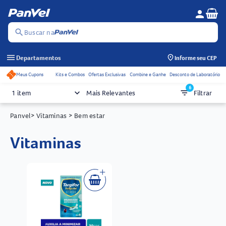
Se
person
Menu do c
search
Buscar na
menu
Departamentos
Informe seu CEP
Meus Cupons
Kits e Combos
Ofertas Exclusivas
Combine e Ganhe
Desconto de Laboratório
Acessos rápidos do cabeçalho
6
keyboard_arrow_down
filter_list
1 item
Mais Relevantes
Filtrar
Panvel
> Vitaminas
> Bem estar
vitaminas