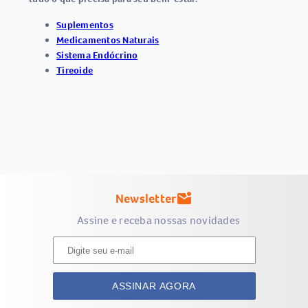
Suplementos
Medicamentos Naturais
Sistema Endócrino
Tireoide
Newsletter
mark_email_unread
Assine e receba nossas novidades
ASSINAR AGORA