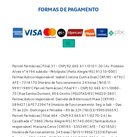
FORMAS DE PAGAMENTO
Panvel Farmácias | Filial 31 - CNPJ 92.665.611/0101-30 | Av. Protásio
Alves n° 4194 subsolo - Petrópolis | Porto Alegre/RS | 91310-000 |
Farmacêutico responsável: Isabel Cristina Cunha Dias | CRF/RS - 6792 |
AFE - 7318170 |Horário de funcionamento: 24 horas | Tel (51)
999119891| Panvel Farmácias | Filial 91 – CNPJ 92.665.611/0080-
70 | Rua Santos Dumont, 856 Centro | PELOTAS/RS | 96020-380 |
Farmacêutico responsável: Daniela de Bittencourt Maia | CRF/RS -
589427 | AFE 7239474 |Horário de funcionamento: Seg. a Sab. - Das
7h às 22h. Domingos e Feriados – 8h às 22h | Tel (53) 999505659 |
Panvel Farmácias | Filial 464 - CNPJ 92.665.611/0270-24 | Av.
Cavalhada n° 3860 | Porto Alegre/RS | 91740-000 | Farmacêutico
responsável: Mariana Cervo | CRF/RS - 535349 | AFE - 7421850 |
Horário de funcionamento: 24 horas | Tel (51) 995672339| Panvel