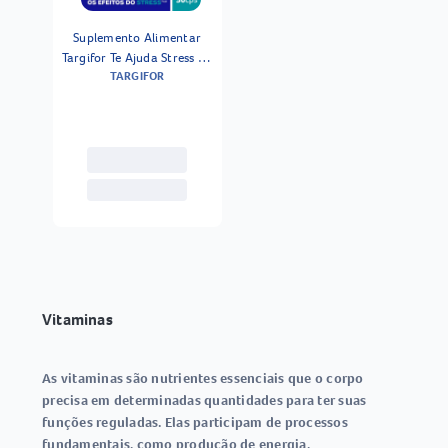
Suplemento Alimentar
Targifor Te Ajuda Stress 30
TARGIFOR
Cápsulas
Vitaminas
As
vitaminas
são nutrientes essenciais que o corpo
precisa em determinadas quantidades para ter suas
funções reguladas. Elas participam de processos
fundamentais, como
produção de energia,