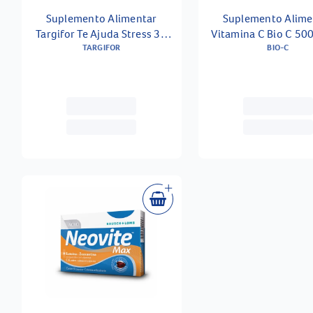
Suplemento Alimentar
Suplemento Alime
Targifor Te Ajuda Stress 30
Vitamina C Bio C 50
Cápsulas
TARGIFOR
Cápsulas
BIO-C