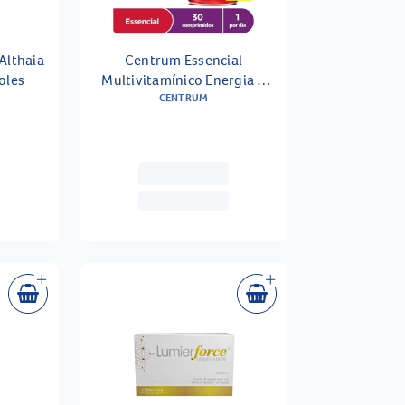
Althaia
Centrum Essencial
oles
Multivitamínico Energia +
Imunidade + Nutrição 30
CENTRUM
Comprimidos