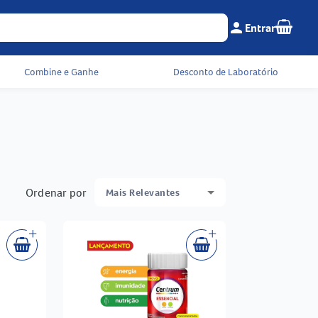
Seu c
person
Entrar
Menu do cliente e 
Combine e Ganhe
Desconto de Laboratório
Ordenar por
Mais Relevantes