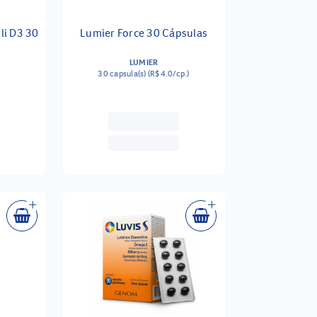
li D3 30
Lumier Force 30 Cápsulas
LUMIER
30 capsula(s) (R$4.0/cp.)