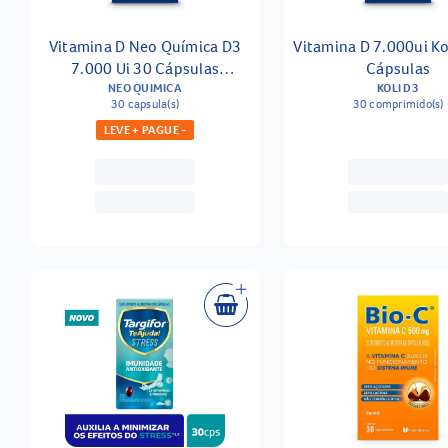
Vitamina D Neo Química D3
Vitamina D 7.000ui Ko
7.000 Ui 30 Cápsulas
Cápsulas
Gelatinosas
NEO QUIMICA
KOLI D3
30 capsula(s)
30 comprimido(s)
LEVE + PAGUE -