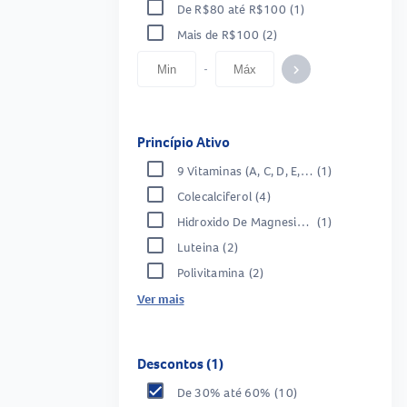
De R$80 até R$100
(1)
Mais de R$100
(2)
-
keyboard_arrow_right
Princípio Ativo
9 Vitaminas (A, C, D, E, B1, B2, B3, B5, B12), 5 Minerais (Fe, Zn, Cu, Se, Ac Folico)
(1)
Colecalciferol
(4)
Hidroxido De Magnesio E Carbonato De Calcio
(1)
Luteina
(2)
Polivitamina
(2)
Ver mais
Descontos (1)
De 30% até 60%
(10)