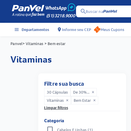
search
Buscar na
(51) 3218.9000
menu
Departamentos
location_on
Informe seu CEP
Meus Cupons
Panvel
> Vitaminas
> Bem estar
vitaminas
Filtre sua busca
30 Cápsulas
De 30%...
close
Vitaminas
Bem Estar
close
close
Limpar filtros
Categoria
Cabelos E Unhas
(1)