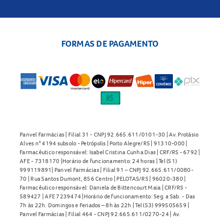
FORMAS DE PAGAMENTO
Panvel Farmácias | Filial 31 - CNPJ 92.665.611/0101-30 | Av. Protásio
Alves n° 4194 subsolo - Petrópolis | Porto Alegre/RS | 91310-000 |
Farmacêutico responsável: Isabel Cristina Cunha Dias | CRF/RS - 6792 |
AFE - 7318170 |Horário de funcionamento: 24 horas | Tel (51)
999119891| Panvel Farmácias | Filial 91 – CNPJ 92.665.611/0080-
70 | Rua Santos Dumont, 856 Centro | PELOTAS/RS | 96020-380 |
Farmacêutico responsável: Daniela de Bittencourt Maia | CRF/RS -
589427 | AFE 7239474 |Horário de funcionamento: Seg. a Sab. - Das
7h às 22h. Domingos e Feriados – 8h às 22h | Tel (53) 999505659 |
Panvel Farmácias | Filial 464 - CNPJ 92.665.611/0270-24 | Av.