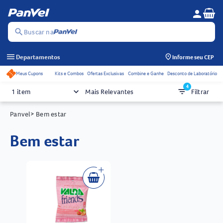
Se
person
Menu do c
search
Buscar na
menu
Departamentos
Informe seu CEP
Meus Cupons
Kits e Combos
Ofertas Exclusivas
Combine e Ganhe
Desconto de Laboratório
Acessos rápidos do cabeçalho
4
keyboard_arrow_down
filter_list
1 item
Mais Relevantes
Filtrar
Panvel
> Bem estar
bem estar