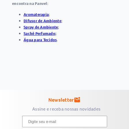
encontra na Panvel:
Aromaterapia
;
Difusor de Ambiente
;
Spray de Ambiente
;
Sachê Perfumado;
Água para Tecidos
.
Newsletter
mark_email_unread
Assine e receba nossas novidades