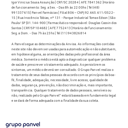
Igor Vinicius Sousa Assunção | CRF/SC 20284 | AFE 7841362 |Horário
de funcionamento: Seg. a Sex. - Das 8h às 22:00hs | Tel (48)
991337615| Panvel Farmácias | Filial 806 – CNPJ 92.665.611/0522-
15 | Rua Inocêncio Tobias, nº 131 - Parque Industrial Tomas Edson | São
Paulo/ SP |01.144-900 | Farmacêutico responsável: Douglas Cassin dos
Santos | CRF/SP 104682 | AFE 7752413 |Horário de funcionamento:
Seg. a Dom. - Das 7h às 23hs | Tel (11) 943826814
A Panvel segue as determinações da Anvisa. As informações contidas
neste site não devem ser usadas para automedicação e não substituem,
em hipótese alguma, as orientações dadas pelo profissional da área
médica. Somente o médico está apto a diagnosticar qualquer problema
de saúde e prescrever o tratamento adequado. Ao persistirem os
sintomas, um médico deverá ser consultado. O Grupo Panvel realiza o
tratamento de seus dados pessoais de acordo com os princípios da boa-
fé, finalidade, adequação, necessidade, livre acesso, qualidade de
dados, segurança, prevenção, não discriminação e, mais importante,
transparência. Qualquer tratamento de dados pessoais, sensíveis ou
não, realizado pelo Grupo Panvel* estará baseado em fundamento legal
e se dará de forma adequada com a finalidade da sua coleta.