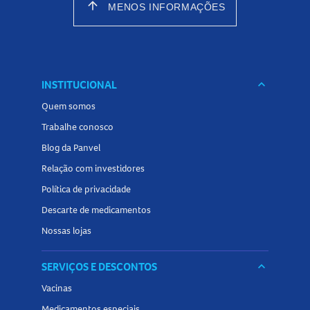
arrow_upward
MENOS INFORMAÇÕES
INSTITUCIONAL
keyboard_arrow_down
Quem somos
Trabalhe conosco
Blog da Panvel
Relação com investidores
Política de privacidade
Descarte de medicamentos
Nossas lojas
SERVIÇOS E DESCONTOS
keyboard_arrow_down
Vacinas
Medicamentos especiais