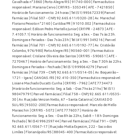
Cavalhada n° 3860 | Porto Alegre/RS | 91740-000 | Farmacêutico
responsável: Mariana Cervo | CRF/RS - 535349 | AFE - 7421850 |
Horário de funcionamento: 24 horas | Tel (51) 995672339| Panvel
Farmácias | Filial 507 - CNPJ 92.665.611/0320-28 | Av. Marechal
Floriano Peixoto n° 2160 | Curitiba/PR | 91010.002 | Farmacêutico
responsável: Edilson Pedro Martello Junior| CRF/PR - 24873 | AFE -
7.41057.1| Horário de funcionamento: Seg. a Sex. - Das 7s às 23h.
Domingos e Feriados - Das 7s às 23h | Tel (41) 991349216 | Panvel
Farmácias | Filial 701 - CNPJ 92.665.611/0192-77 | Av. Cristóvão
Colombo, 976/980| Porto Alegre/RS | 90560-001 | Farmacêutico
responsável: Crislane Oliveira dos Santos | CRF/RS - 590651 | AFE -
7270467 | Horário de funcionamento: Seg. a Sex. - Das 7:30h às 22hs.
Domingos e Feriados – Fechado | Tel (51) 999064279 | Panvel
Farmácias | Filial 739 – CNPJ 92.665.611/0514-05 | Av. Boqueirão –
1721 - Igara | CANOAS /RS | 92.410-350 | Farmacêutico responsável:
Lisiane Machado Ducatti Cunha | CRF/RS - 7962 | AFE 7734473
|Horário de funcionamento: Seg. a Sab. - Das 7hs às 21hs | Tel (51)
980479791| Panvel Farmácias | Filial 758 – CNPJ 92.665.611/0535-
30 | Av. Rua João Venzon Netto, 67 – Santa Catarina | CAXIAS DO
SUL/RS | 95032-200| Farmacêutico responsável: Marcelo de Mello
Maraschin | CRF/RS - 5072 | AFE 7776037 | Horário de
funcionamento: Seg. a Sex. - Das 8h às 22hs, Sab 8 – 18 h Domingos
Fechado | Tel (54) 996259744 | Panvel Farmácias | Filial 791 – CNPJ
92.665.611/0567-17 | Rua João Motta Espezim, 222 - Saco dos
Limões | Florianópolis/RS | 88045-400 | Farmacêutico responsável: