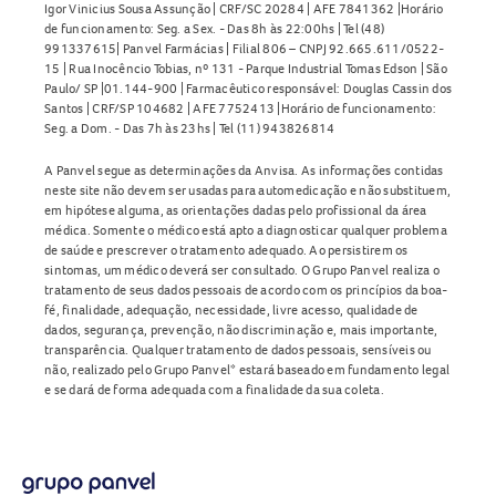
Igor Vinicius Sousa Assunção | CRF/SC 20284 | AFE 7841362 |Horário
de funcionamento: Seg. a Sex. - Das 8h às 22:00hs | Tel (48)
991337615| Panvel Farmácias | Filial 806 – CNPJ 92.665.611/0522-
15 | Rua Inocêncio Tobias, nº 131 - Parque Industrial Tomas Edson | São
Paulo/ SP |01.144-900 | Farmacêutico responsável: Douglas Cassin dos
Santos | CRF/SP 104682 | AFE 7752413 |Horário de funcionamento:
Seg. a Dom. - Das 7h às 23hs | Tel (11) 943826814
A Panvel segue as determinações da Anvisa. As informações contidas
neste site não devem ser usadas para automedicação e não substituem,
em hipótese alguma, as orientações dadas pelo profissional da área
médica. Somente o médico está apto a diagnosticar qualquer problema
de saúde e prescrever o tratamento adequado. Ao persistirem os
sintomas, um médico deverá ser consultado. O Grupo Panvel realiza o
tratamento de seus dados pessoais de acordo com os princípios da boa-
fé, finalidade, adequação, necessidade, livre acesso, qualidade de
dados, segurança, prevenção, não discriminação e, mais importante,
transparência. Qualquer tratamento de dados pessoais, sensíveis ou
não, realizado pelo Grupo Panvel* estará baseado em fundamento legal
e se dará de forma adequada com a finalidade da sua coleta.