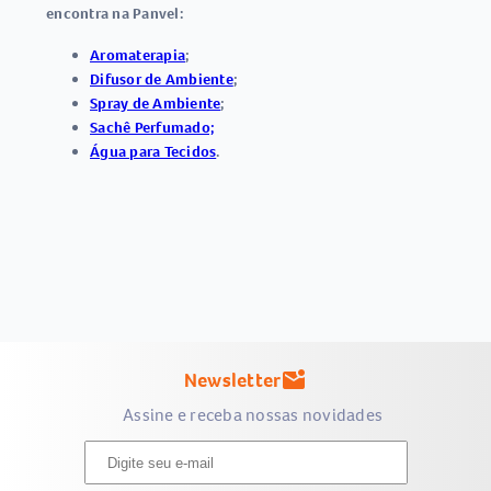
encontra na Panvel:
Aromaterapia
;
Difusor de Ambiente
;
Spray de Ambiente
;
Sachê Perfumado;
Água para Tecidos
.
Newsletter
mark_email_unread
Assine e receba nossas novidades