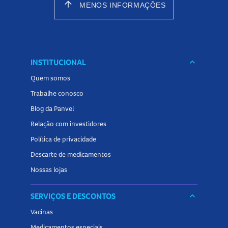
arrow_upward
MENOS INFORMAÇÕES
INSTITUCIONAL
keyboard_arrow_down
Quem somos
Trabalhe conosco
Blog da Panvel
Relação com investidores
Política de privacidade
Descarte de medicamentos
Nossas lojas
SERVIÇOS E DESCONTOS
keyboard_arrow_down
Vacinas
Medicamentos especiais