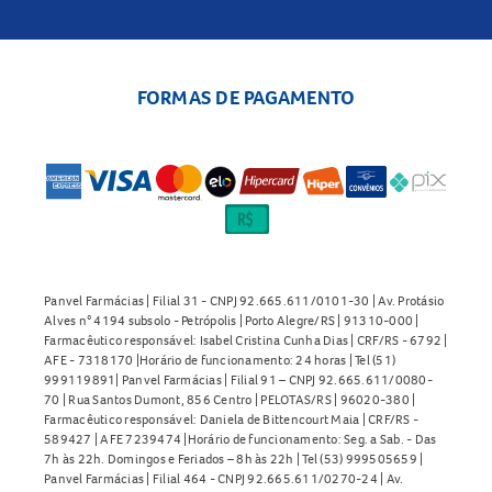
FORMAS DE PAGAMENTO
Panvel Farmácias | Filial 31 - CNPJ 92.665.611/0101-30 | Av. Protásio
Alves n° 4194 subsolo - Petrópolis | Porto Alegre/RS | 91310-000 |
Farmacêutico responsável: Isabel Cristina Cunha Dias | CRF/RS - 6792 |
AFE - 7318170 |Horário de funcionamento: 24 horas | Tel (51)
999119891| Panvel Farmácias | Filial 91 – CNPJ 92.665.611/0080-
70 | Rua Santos Dumont, 856 Centro | PELOTAS/RS | 96020-380 |
Farmacêutico responsável: Daniela de Bittencourt Maia | CRF/RS -
589427 | AFE 7239474 |Horário de funcionamento: Seg. a Sab. - Das
7h às 22h. Domingos e Feriados – 8h às 22h | Tel (53) 999505659 |
Panvel Farmácias | Filial 464 - CNPJ 92.665.611/0270-24 | Av.