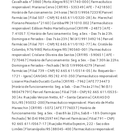
Cavalhada n° 3860 | Porto Alegre/RS | 91740-000 | Farmacêutico
responsável: Mariana Cervo | CRF/RS - 535349 | AFE - 7421850 |
Horário de funcionamento: 24 horas | Tel (51) 995672339| Panvel
Farmácias | Filial 507 - CNPJ 92.665.611/0320-28 | Av. Marechal
Floriano Peixoto n° 2160 | Curitiba/PR | 91010.002 | Farmacêutico
responsável: Edilson Pedro Martello Junior| CRF/PR - 24873 | AFE -
7.41057.1| Horário de funcionamento: Seg. a Sex. - Das 7s às 23h.
Domingos e Feriados - Das 7s às 23h | Tel (41) 991349216 | Panvel
Farmácias | Filial 701 - CNPJ 92.665.611/0192-77 | Av. Cristóvão
Colombo, 976/980| Porto Alegre/RS | 90560-001 | Farmacêutico
responsável: Crislane Oliveira dos Santos | CRF/RS - 590651 | AFE -
7270467 | Horário de funcionamento: Seg. a Sex. - Das 7:30h às 22hs.
Domingos e Feriados – Fechado | Tel (51) 999064279 | Panvel
Farmácias | Filial 739 – CNPJ 92.665.611/0514-05 | Av. Boqueirão –
1721 - Igara | CANOAS /RS | 92.410-350 | Farmacêutico responsável:
Lisiane Machado Ducatti Cunha | CRF/RS - 7962 | AFE 7734473
|Horário de funcionamento: Seg. a Sab. - Das 7hs às 21hs | Tel (51)
980479791| Panvel Farmácias | Filial 758 – CNPJ 92.665.611/0535-
30 | Av. Rua João Venzon Netto, 67 – Santa Catarina | CAXIAS DO
SUL/RS | 95032-200| Farmacêutico responsável: Marcelo de Mello
Maraschin | CRF/RS - 5072 | AFE 7776037 | Horário de
funcionamento: Seg. a Sex. - Das 8h às 22hs, Sab 8 – 18 h Domingos
Fechado | Tel (54) 996259744 | Panvel Farmácias | Filial 791 – CNPJ
92.665.611/0567-17 | Rua João Motta Espezim, 222 - Saco dos
Limões | Florianópolis/RS | 88045-400 | Farmacêutico responsável: