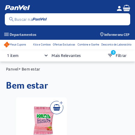
Se
person
Menu do c
search
Buscar na
menu
Departamentos
Informe seu CEP
Meus Cupons
Kits e Combos
Ofertas Exclusivas
Combine e Ganhe
Desconto de Laboratório
Acessos rápidos do cabeçalho
5
keyboard_arrow_down
filter_list
1 item
Mais Relevantes
Filtrar
Panvel
> Bem estar
bem estar