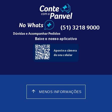
(51) 3218 9000
Baixe o nosso aplicativo
Aponte a câmera
do seu celular
arrow_upward
MENOS INFORMAÇÕES