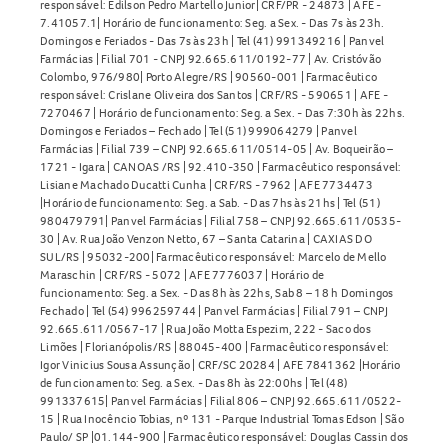
responsável: Edilson Pedro Martello Junior| CRF/PR - 24873 | AFE -
7.41057.1| Horário de funcionamento: Seg. a Sex. - Das 7s às 23h.
Domingos e Feriados - Das 7s às 23h | Tel (41) 991349216 | Panvel
Farmácias | Filial 701 - CNPJ 92.665.611/0192-77 | Av. Cristóvão
Colombo, 976/980| Porto Alegre/RS | 90560-001 | Farmacêutico
responsável: Crislane Oliveira dos Santos | CRF/RS - 590651 | AFE -
7270467 | Horário de funcionamento: Seg. a Sex. - Das 7:30h às 22hs.
Domingos e Feriados – Fechado | Tel (51) 999064279 | Panvel
Farmácias | Filial 739 – CNPJ 92.665.611/0514-05 | Av. Boqueirão –
1721 - Igara | CANOAS /RS | 92.410-350 | Farmacêutico responsável:
Lisiane Machado Ducatti Cunha | CRF/RS - 7962 | AFE 7734473
|Horário de funcionamento: Seg. a Sab. - Das 7hs às 21hs | Tel (51)
980479791| Panvel Farmácias | Filial 758 – CNPJ 92.665.611/0535-
30 | Av. Rua João Venzon Netto, 67 – Santa Catarina | CAXIAS DO
SUL/RS | 95032-200| Farmacêutico responsável: Marcelo de Mello
Maraschin | CRF/RS - 5072 | AFE 7776037 | Horário de
funcionamento: Seg. a Sex. - Das 8h às 22hs, Sab 8 – 18 h Domingos
Fechado | Tel (54) 996259744 | Panvel Farmácias | Filial 791 – CNPJ
92.665.611/0567-17 | Rua João Motta Espezim, 222 - Saco dos
Limões | Florianópolis/RS | 88045-400 | Farmacêutico responsável:
Igor Vinicius Sousa Assunção | CRF/SC 20284 | AFE 7841362 |Horário
de funcionamento: Seg. a Sex. - Das 8h às 22:00hs | Tel (48)
991337615| Panvel Farmácias | Filial 806 – CNPJ 92.665.611/0522-
15 | Rua Inocêncio Tobias, nº 131 - Parque Industrial Tomas Edson | São
Paulo/ SP |01.144-900 | Farmacêutico responsável: Douglas Cassin dos