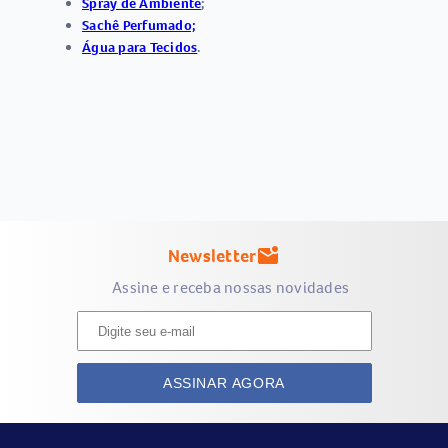
Spray de Ambiente
;
Sachê Perfumado;
Água para Tecidos
.
Newsletter
mark_email_unread
Assine e receba nossas novidades
ASSINAR AGORA