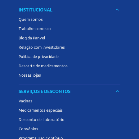
INSTITUCIONAL
keyboard_arrow_down
Quem somos
Trabalhe conosco
Blog da Panvel
Relação com investidores
Política de privacidade
Descarte de medicamentos
Nossas lojas
SERVIÇOS E DESCONTOS
keyboard_arrow_down
Vacinas
Medicamentos especiais
Desconto de Laboratório
Convênios
Programa Uso Contínuo