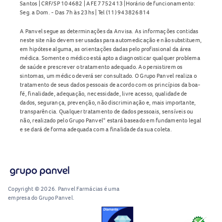
Santos | CRF/SP 104682 | AFE 7752413 |Horário de funcionamento:
Seg. a Dom. - Das 7h às 23hs | Tel (11) 943826814
A Panvel segue as determinações da Anvisa. As informações contidas
neste site não devem ser usadas para automedicação e não substituem,
em hipótese alguma, as orientações dadas pelo profissional da área
médica. Somente o médico está apto a diagnosticar qualquer problema
de saúde e prescrever o tratamento adequado. Ao persistirem os
sintomas, um médico deverá ser consultado. O Grupo Panvel realiza o
tratamento de seus dados pessoais de acordo com os princípios da boa-
fé, finalidade, adequação, necessidade, livre acesso, qualidade de
dados, segurança, prevenção, não discriminação e, mais importante,
transparência. Qualquer tratamento de dados pessoais, sensíveis ou
não, realizado pelo Grupo Panvel* estará baseado em fundamento legal
e se dará de forma adequada com a finalidade da sua coleta.
Copyright © 2026. Panvel Farmácias é uma
empresa do Grupo Panvel.