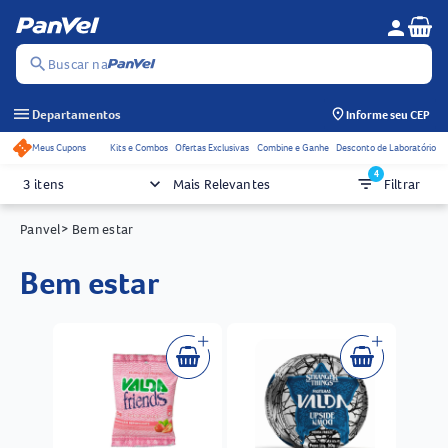
Se
person
Menu do c
search
Buscar na
menu
Departamentos
Informe seu CEP
Meus Cupons
Kits e Combos
Ofertas Exclusivas
Combine e Ganhe
Desconto de Laboratório
Acessos rápidos do cabeçalho
4
keyboard_arrow_down
filter_list
3 itens
Mais Relevantes
Filtrar
Panvel
> Bem estar
bem estar