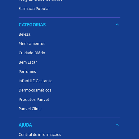
Farmácia Popular
CATEGORIAS
keyboard_arrow_down
Beleza
Medicamentos
Cuidado Diário
Bem Estar
Perfumes
Infantil E Gestante
Dermocosméticos
Produtos Panvel
Panvel Clinic
AJUDA
keyboard_arrow_down
Central de informações