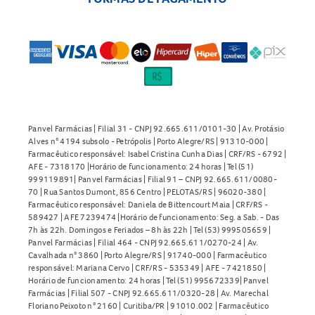
Panvel Farmácias | Filial 31 - CNPJ 92.665.611/0101-30 | Av. Protásio
Alves n° 4194 subsolo - Petrópolis | Porto Alegre/RS | 91310-000 |
Farmacêutico responsável: Isabel Cristina Cunha Dias | CRF/RS - 6792 |
AFE - 7318170 |Horário de funcionamento: 24 horas | Tel (51)
999119891| Panvel Farmácias | Filial 91 – CNPJ 92.665.611/0080-
70 | Rua Santos Dumont, 856 Centro | PELOTAS/RS | 96020-380 |
Farmacêutico responsável: Daniela de Bittencourt Maia | CRF/RS -
589427 | AFE 7239474 |Horário de funcionamento: Seg. a Sab. - Das
7h às 22h. Domingos e Feriados – 8h às 22h | Tel (53) 999505659 |
Panvel Farmácias | Filial 464 - CNPJ 92.665.611/0270-24 | Av.
Cavalhada n° 3860 | Porto Alegre/RS | 91740-000 | Farmacêutico
responsável: Mariana Cervo | CRF/RS - 535349 | AFE - 7421850 |
Horário de funcionamento: 24 horas | Tel (51) 995672339| Panvel
Farmácias | Filial 507 - CNPJ 92.665.611/0320-28 | Av. Marechal
Floriano Peixoto n° 2160 | Curitiba/PR | 91010.002 | Farmacêutico