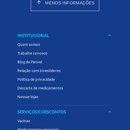
arrow_upward
MENOS INFORMAÇÕES
INSTITUCIONAL
keyboard_arrow_down
Quem somos
Trabalhe conosco
Blog da Panvel
Relação com investidores
Política de privacidade
Descarte de medicamentos
Nossas lojas
SERVIÇOS E DESCONTOS
keyboard_arrow_down
Vacinas
Medicamentos especiais