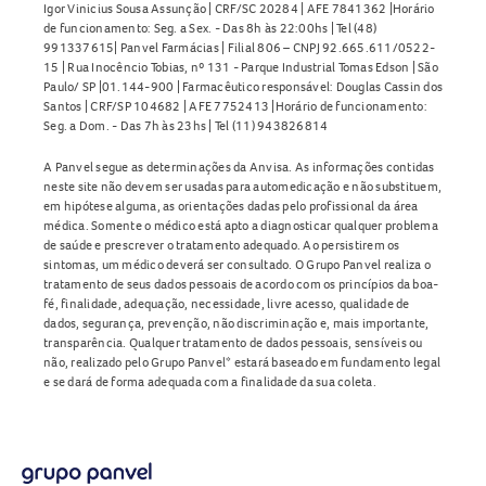
Igor Vinicius Sousa Assunção | CRF/SC 20284 | AFE 7841362 |Horário
de funcionamento: Seg. a Sex. - Das 8h às 22:00hs | Tel (48)
991337615| Panvel Farmácias | Filial 806 – CNPJ 92.665.611/0522-
15 | Rua Inocêncio Tobias, nº 131 - Parque Industrial Tomas Edson | São
Paulo/ SP |01.144-900 | Farmacêutico responsável: Douglas Cassin dos
Santos | CRF/SP 104682 | AFE 7752413 |Horário de funcionamento:
Seg. a Dom. - Das 7h às 23hs | Tel (11) 943826814
A Panvel segue as determinações da Anvisa. As informações contidas
neste site não devem ser usadas para automedicação e não substituem,
em hipótese alguma, as orientações dadas pelo profissional da área
médica. Somente o médico está apto a diagnosticar qualquer problema
de saúde e prescrever o tratamento adequado. Ao persistirem os
sintomas, um médico deverá ser consultado. O Grupo Panvel realiza o
tratamento de seus dados pessoais de acordo com os princípios da boa-
fé, finalidade, adequação, necessidade, livre acesso, qualidade de
dados, segurança, prevenção, não discriminação e, mais importante,
transparência. Qualquer tratamento de dados pessoais, sensíveis ou
não, realizado pelo Grupo Panvel* estará baseado em fundamento legal
e se dará de forma adequada com a finalidade da sua coleta.