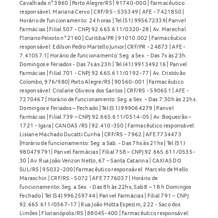
Cavalhada n° 3860 | Porto Alegre/RS | 91740-000 | Farmacêutico
responsável: Mariana Cervo | CRF/RS - 535349 | AFE - 7421850 |
Horário de funcionamento: 24 horas | Tel (51) 995672339| Panvel
Farmácias | Filial 507 - CNPJ 92.665.611/0320-28 | Av. Marechal
Floriano Peixoto n° 2160 | Curitiba/PR | 91010.002 | Farmacêutico
responsável: Edilson Pedro Martello Junior| CRF/PR - 24873 | AFE -
7.41057.1| Horário de funcionamento: Seg. a Sex. - Das 7s às 23h.
Domingos e Feriados - Das 7s às 23h | Tel (41) 991349216 | Panvel
Farmácias | Filial 701 - CNPJ 92.665.611/0192-77 | Av. Cristóvão
Colombo, 976/980| Porto Alegre/RS | 90560-001 | Farmacêutico
responsável: Crislane Oliveira dos Santos | CRF/RS - 590651 | AFE -
7270467 | Horário de funcionamento: Seg. a Sex. - Das 7:30h às 22hs.
Domingos e Feriados – Fechado | Tel (51) 999064279 | Panvel
Farmácias | Filial 739 – CNPJ 92.665.611/0514-05 | Av. Boqueirão –
1721 - Igara | CANOAS /RS | 92.410-350 | Farmacêutico responsável:
Lisiane Machado Ducatti Cunha | CRF/RS - 7962 | AFE 7734473
|Horário de funcionamento: Seg. a Sab. - Das 7hs às 21hs | Tel (51)
980479791| Panvel Farmácias | Filial 758 – CNPJ 92.665.611/0535-
30 | Av. Rua João Venzon Netto, 67 – Santa Catarina | CAXIAS DO
SUL/RS | 95032-200| Farmacêutico responsável: Marcelo de Mello
Maraschin | CRF/RS - 5072 | AFE 7776037 | Horário de
funcionamento: Seg. a Sex. - Das 8h às 22hs, Sab 8 – 18 h Domingos
Fechado | Tel (54) 996259744 | Panvel Farmácias | Filial 791 – CNPJ
92.665.611/0567-17 | Rua João Motta Espezim, 222 - Saco dos
Limões | Florianópolis/RS | 88045-400 | Farmacêutico responsável: