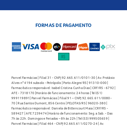
FORMAS DE PAGAMENTO
Panvel Farmácias | Filial 31 - CNPJ 92.665.611/0101-30 | Av. Protásio
Alves n° 4194 subsolo - Petrópolis | Porto Alegre/RS | 91310-000 |
Farmacêutico responsável: Isabel Cristina Cunha Dias | CRF/RS - 6792 |
AFE - 7318170 |Horário de funcionamento: 24 horas | Tel (51)
999119891| Panvel Farmácias | Filial 91 – CNPJ 92.665.611/0080-
70 | Rua Santos Dumont, 856 Centro | PELOTAS/RS | 96020-380 |
Farmacêutico responsável: Daniela de Bittencourt Maia | CRF/RS -
589427 | AFE 7239474 |Horário de funcionamento: Seg. a Sab. - Das
7h às 22h. Domingos e Feriados – 8h às 22h | Tel (53) 999505659 |
Panvel Farmácias | Filial 464 - CNPJ 92.665.611/0270-24 | Av.