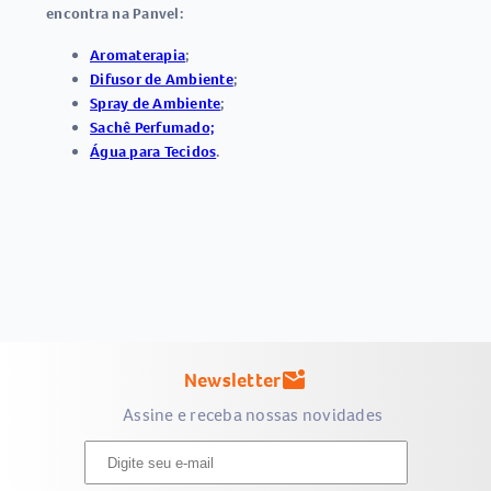
encontra na Panvel:
Aromaterapia
;
Difusor de Ambiente
;
Spray de Ambiente
;
Sachê Perfumado;
Água para Tecidos
.
Newsletter
mark_email_unread
Assine e receba nossas novidades