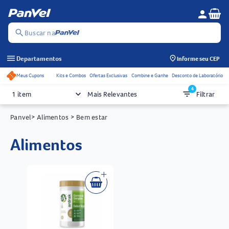
Se
person
Menu do c
search
Buscar na
menu
Departamentos
Informe seu CEP
Meus Cupons
Kits e Combos
Ofertas Exclusivas
Combine e Ganhe
Desconto de Laboratório
Acessos rápidos do cabeçalho
4
keyboard_arrow_down
filter_list
1 item
Mais Relevantes
Filtrar
Panvel
> Alimentos
> Bem estar
alimentos