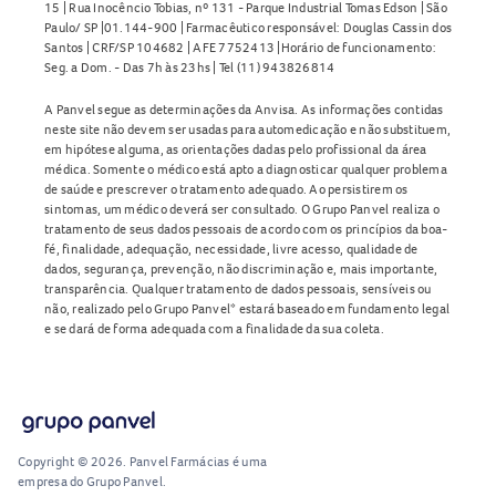
15 | Rua Inocêncio Tobias, nº 131 - Parque Industrial Tomas Edson | São
Paulo/ SP |01.144-900 | Farmacêutico responsável: Douglas Cassin dos
Santos | CRF/SP 104682 | AFE 7752413 |Horário de funcionamento:
Seg. a Dom. - Das 7h às 23hs | Tel (11) 943826814
A Panvel segue as determinações da Anvisa. As informações contidas
neste site não devem ser usadas para automedicação e não substituem,
em hipótese alguma, as orientações dadas pelo profissional da área
médica. Somente o médico está apto a diagnosticar qualquer problema
de saúde e prescrever o tratamento adequado. Ao persistirem os
sintomas, um médico deverá ser consultado. O Grupo Panvel realiza o
tratamento de seus dados pessoais de acordo com os princípios da boa-
fé, finalidade, adequação, necessidade, livre acesso, qualidade de
dados, segurança, prevenção, não discriminação e, mais importante,
transparência. Qualquer tratamento de dados pessoais, sensíveis ou
não, realizado pelo Grupo Panvel* estará baseado em fundamento legal
e se dará de forma adequada com a finalidade da sua coleta.
Copyright © 2026. Panvel Farmácias é uma
empresa do Grupo Panvel.