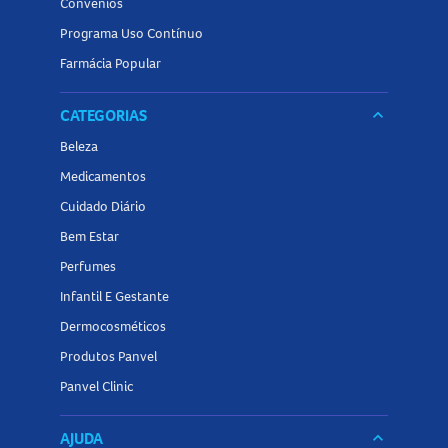
Convênios
Programa Uso Contínuo
Farmácia Popular
CATEGORIAS
keyboard_arrow_down
Beleza
Medicamentos
Cuidado Diário
Bem Estar
Perfumes
Infantil E Gestante
Dermocosméticos
Produtos Panvel
Panvel Clinic
AJUDA
keyboard_arrow_down