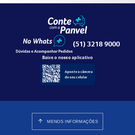
(51) 3218 9000
Baixe o nosso aplicativo
Aponte a câmera
do seu celular
arrow_upward
MENOS INFORMAÇÕES