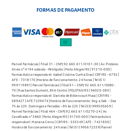
FORMAS DE PAGAMENTO
Panvel Farmácias | Filial 31 - CNPJ 92.665.611/0101-30 | Av. Protásio
Alves n° 4194 subsolo - Petrópolis | Porto Alegre/RS | 91310-000 |
Farmacêutico responsável: Isabel Cristina Cunha Dias | CRF/RS - 6792 |
AFE - 7318170 |Horário de funcionamento: 24 horas | Tel (51)
999119891| Panvel Farmácias | Filial 91 – CNPJ 92.665.611/0080-
70 | Rua Santos Dumont, 856 Centro | PELOTAS/RS | 96020-380 |
Farmacêutico responsável: Daniela de Bittencourt Maia | CRF/RS -
589427 | AFE 7239474 |Horário de funcionamento: Seg. a Sab. - Das
7h às 22h. Domingos e Feriados – 8h às 22h | Tel (53) 999505659 |
Panvel Farmácias | Filial 464 - CNPJ 92.665.611/0270-24 | Av.
Cavalhada n° 3860 | Porto Alegre/RS | 91740-000 | Farmacêutico
responsável: Mariana Cervo | CRF/RS - 535349 | AFE - 7421850 |
Horário de funcionamento: 24 horas | Tel (51) 995672339| Panvel