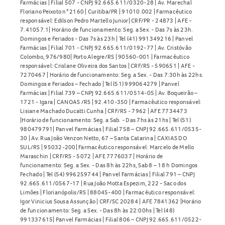
Farmácias | Filial 507 - CNPJ 92.665.611/0320-28 | Av. Marechal
Floriano Peixoto n° 2160 | Curitiba/PR | 91010.002 | Farmacêutico
responsável: Edilson Pedro Martello Junior| CRF/PR - 24873 | AFE -
7.41057.1| Horário de funcionamento: Seg. a Sex. - Das 7s às 23h.
Domingos e Feriados - Das 7s às 23h | Tel (41) 991349216 | Panvel
Farmácias | Filial 701 - CNPJ 92.665.611/0192-77 | Av. Cristóvão
Colombo, 976/980| Porto Alegre/RS | 90560-001 | Farmacêutico
responsável: Crislane Oliveira dos Santos | CRF/RS - 590651 | AFE -
7270467 | Horário de funcionamento: Seg. a Sex. - Das 7:30h às 22hs.
Domingos e Feriados – Fechado | Tel (51) 999064279 | Panvel
Farmácias | Filial 739 – CNPJ 92.665.611/0514-05 | Av. Boqueirão –
1721 - Igara | CANOAS /RS | 92.410-350 | Farmacêutico responsável:
Lisiane Machado Ducatti Cunha | CRF/RS - 7962 | AFE 7734473
|Horário de funcionamento: Seg. a Sab. - Das 7hs às 21hs | Tel (51)
980479791| Panvel Farmácias | Filial 758 – CNPJ 92.665.611/0535-
30 | Av. Rua João Venzon Netto, 67 – Santa Catarina | CAXIAS DO
SUL/RS | 95032-200| Farmacêutico responsável: Marcelo de Mello
Maraschin | CRF/RS - 5072 | AFE 7776037 | Horário de
funcionamento: Seg. a Sex. - Das 8h às 22hs, Sab 8 – 18 h Domingos
Fechado | Tel (54) 996259744 | Panvel Farmácias | Filial 791 – CNPJ
92.665.611/0567-17 | Rua João Motta Espezim, 222 - Saco dos
Limões | Florianópolis/RS | 88045-400 | Farmacêutico responsável:
Igor Vinicius Sousa Assunção | CRF/SC 20284 | AFE 7841362 |Horário
de funcionamento: Seg. a Sex. - Das 8h às 22:00hs | Tel (48)
991337615| Panvel Farmácias | Filial 806 – CNPJ 92.665.611/0522-