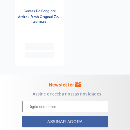
Gomas De Gengibre
Ardrak Fresh Original Zero
ARDRAK
Açúcar 50g
Newsletter
mark_email_unread
Assine e receba nossas novidades
ASSINAR AGORA