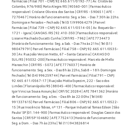
Farmácias | Filial 701 - CNPJ 92.665.611/0192-77 | Av. Cristóvão
Colombo, 976/980| Porto Alegre/RS | 90560-001 | Farmacêutico
responsável: Crislane Oliveira dos Santos | CRF/RS - 590651 | AFE -
7270467 | Horário de funcionamento: Seg. a Sex. - Das 7:30h às 22hs.
Domingos e Feriados – Fechado | Tel (51) 999064279 | Panvel
Farmácias | Filial 739 – CNPJ 92.665.611/0514-05 | Av. Boqueirão –
1721 - Igara | CANOAS /RS | 92.410-350 | Farmacêutico responsável:
Lisiane Machado Ducatti Cunha | CRF/RS - 7962 | AFE 7734473
|Horário de funcionamento: Seg. a Sab. - Das 7hs às 21hs | Tel (51)
980479791| Panvel Farmácias | Filial 758 – CNPJ 92.665.611/0535-
30 | Av. Rua João Venzon Netto, 67 – Santa Catarina | CAXIAS DO
SUL/RS | 95032-200| Farmacêutico responsável: Marcelo de Mello
Maraschin | CRF/RS - 5072 | AFE 7776037 | Horário de
funcionamento: Seg. a Sex. - Das 8h às 22hs, Sab 8 – 18 h Domingos
Fechado | Tel (54) 996259744 | Panvel Farmácias | Filial 791 – CNPJ
92.665.611/0567-17 | Rua João Motta Espezim, 222 - Saco dos
Limões | Florianópolis/RS | 88045-400 | Farmacêutico responsável:
Igor Vinicius Sousa Assunção | CRF/SC 20284 | AFE 7841362 |Horário
de funcionamento: Seg. a Sex. - Das 8h às 22:00hs | Tel (48)
991337615| Panvel Farmácias | Filial 806 – CNPJ 92.665.611/0522-
15 | Rua Inocêncio Tobias, nº 131 - Parque Industrial Tomas Edson | São
Paulo/ SP |01.144-900 | Farmacêutico responsável: Douglas Cassin dos
Santos | CRF/SP 104682 | AFE 7752413 |Horário de funcionamento:
Seg. a Dom. - Das 7h às 23hs | Tel (11) 943826814