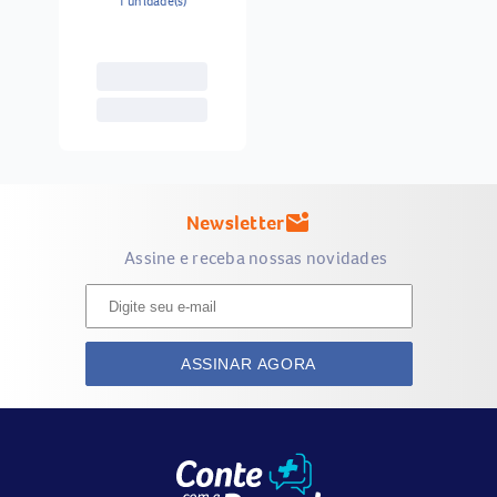
1 unidade(s)
Newsletter
mark_email_unread
Assine e receba nossas novidades
ASSINAR AGORA