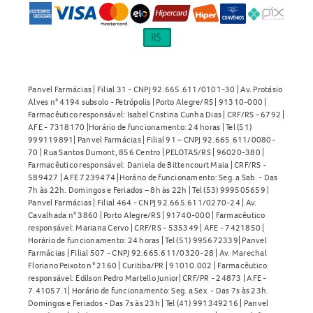
Panvel Farmácias | Filial 31 - CNPJ 92.665.611/0101-30 | Av. Protásio
Alves n° 4194 subsolo - Petrópolis | Porto Alegre/RS | 91310-000 |
Farmacêutico responsável: Isabel Cristina Cunha Dias | CRF/RS - 6792 |
AFE - 7318170 |Horário de funcionamento: 24 horas | Tel (51)
999119891| Panvel Farmácias | Filial 91 – CNPJ 92.665.611/0080-
70 | Rua Santos Dumont, 856 Centro | PELOTAS/RS | 96020-380 |
Farmacêutico responsável: Daniela de Bittencourt Maia | CRF/RS -
589427 | AFE 7239474 |Horário de funcionamento: Seg. a Sab. - Das
7h às 22h. Domingos e Feriados – 8h às 22h | Tel (53) 999505659 |
Panvel Farmácias | Filial 464 - CNPJ 92.665.611/0270-24 | Av.
Cavalhada n° 3860 | Porto Alegre/RS | 91740-000 | Farmacêutico
responsável: Mariana Cervo | CRF/RS - 535349 | AFE - 7421850 |
Horário de funcionamento: 24 horas | Tel (51) 995672339| Panvel
Farmácias | Filial 507 - CNPJ 92.665.611/0320-28 | Av. Marechal
Floriano Peixoto n° 2160 | Curitiba/PR | 91010.002 | Farmacêutico
responsável: Edilson Pedro Martello Junior| CRF/PR - 24873 | AFE -
7.41057.1| Horário de funcionamento: Seg. a Sex. - Das 7s às 23h.
Domingos e Feriados - Das 7s às 23h | Tel (41) 991349216 | Panvel