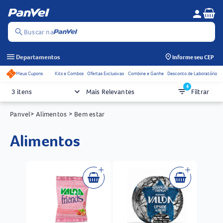
Se
person
Menu do c
search
Buscar na
menu
Departamentos
Informe seu CEP
Meus Cupons
Kits e Combos
Ofertas Exclusivas
Combine e Ganhe
Desconto de Laboratório
Acessos rápidos do cabeçalho
4
keyboard_arrow_down
filter_list
3 itens
Mais Relevantes
Filtrar
Panvel
> Alimentos
> Bem estar
alimentos