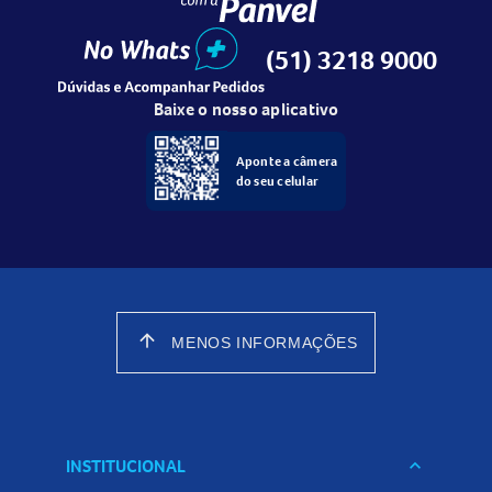
(51) 3218 9000
Baixe o nosso aplicativo
Aponte a câmera
do seu celular
arrow_upward
MENOS INFORMAÇÕES
INSTITUCIONAL
keyboard_arrow_down