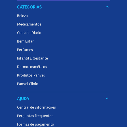
CATEGORIAS
keyboard_arrow_down
Beleza
Medicamentos
Cuidado Diário
Bem Estar
Perfumes
Infantil E Gestante
Dermocosméticos
Produtos Panvel
Panvel Clinic
AJUDA
keyboard_arrow_down
Central de informações
Perguntas frequentes
Formas de pagamento