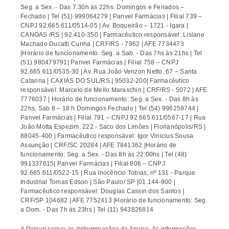
Seg. a Sex. - Das 7:30h às 22hs. Domingos e Feriados –
Fechado | Tel (51) 999064279 | Panvel Farmácias | Filial 739 –
CNPJ 92.665.611/0514-05 | Av. Boqueirão – 1721 - Igara |
CANOAS /RS | 92.410-350 | Farmacêutico responsável: Lisiane
Machado Ducatti Cunha | CRF/RS - 7962 | AFE 7734473
|Horário de funcionamento: Seg. a Sab. - Das 7hs às 21hs | Tel
(51) 980479791| Panvel Farmácias | Filial 758 – CNPJ
92.665.611/0535-30 | Av. Rua João Venzon Netto, 67 – Santa
Catarina | CAXIAS DO SUL/RS | 95032-200| Farmacêutico
responsável: Marcelo de Mello Maraschin | CRF/RS - 5072 | AFE
7776037 | Horário de funcionamento: Seg. a Sex. - Das 8h às
22hs, Sab 8 – 18 h Domingos Fechado | Tel (54) 996259744 |
Panvel Farmácias | Filial 791 – CNPJ 92.665.611/0567-17 | Rua
João Motta Espezim, 222 - Saco dos Limões | Florianópolis/RS |
88045-400 | Farmacêutico responsável: Igor Vinicius Sousa
Assunção | CRF/SC 20284 | AFE 7841362 |Horário de
funcionamento: Seg. a Sex. - Das 8h às 22:00hs | Tel (48)
991337615| Panvel Farmácias | Filial 806 – CNPJ
92.665.611/0522-15 | Rua Inocêncio Tobias, nº 131 - Parque
Industrial Tomas Edson | São Paulo/ SP |01.144-900 |
Farmacêutico responsável: Douglas Cassin dos Santos |
CRF/SP 104682 | AFE 7752413 |Horário de funcionamento: Seg.
a Dom. - Das 7h às 23hs | Tel (11) 943826814