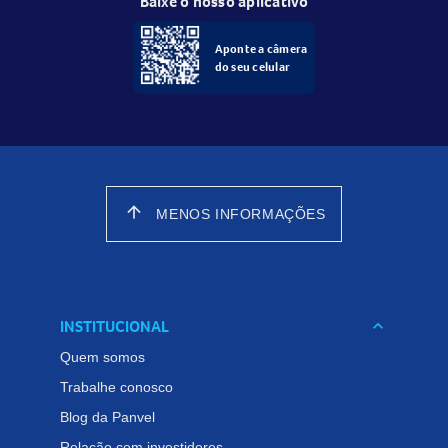
Baixe o nosso aplicativo
Aponte a câmera
do seu celular
arrow_upward
MENOS INFORMAÇÕES
INSTITUCIONAL
keyboard_arrow_down
Quem somos
Trabalhe conosco
Blog da Panvel
Relação com investidores