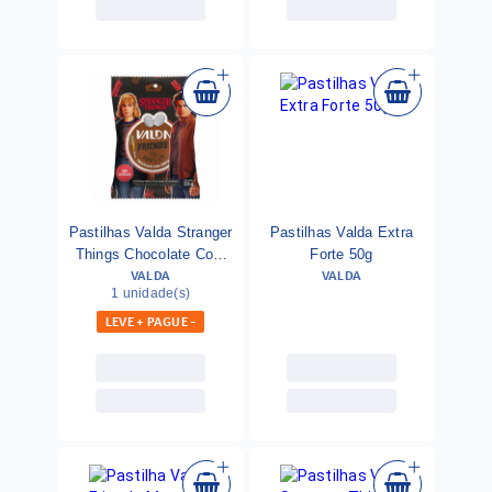
Pastilhas Valda Stranger
Pastilhas Valda Extra
Things Chocolate Com
Forte 50g
VALDA
VALDA
Cereja 25g
1 unidade(s)
LEVE + PAGUE -