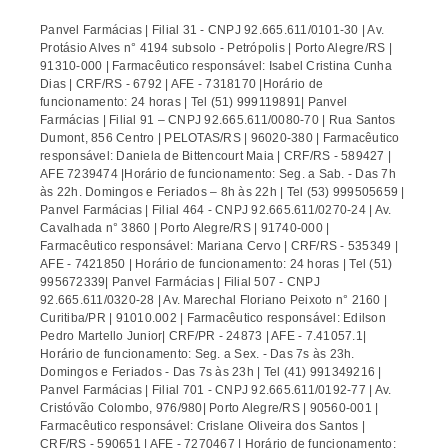
Panvel Farmácias | Filial 31 - CNPJ 92.665.611/0101-30 | Av.
Protásio Alves n° 4194 subsolo - Petrópolis | Porto Alegre/RS |
91310-000 | Farmacêutico responsável: Isabel Cristina Cunha
Dias | CRF/RS - 6792 | AFE - 7318170 |Horário de
funcionamento: 24 horas | Tel (51) 999119891| Panvel
Farmácias | Filial 91 – CNPJ 92.665.611/0080-70 | Rua Santos
Dumont, 856 Centro | PELOTAS/RS | 96020-380 | Farmacêutico
responsável: Daniela de Bittencourt Maia | CRF/RS - 589427 |
AFE 7239474 |Horário de funcionamento: Seg. a Sab. - Das 7h
às 22h. Domingos e Feriados – 8h às 22h | Tel (53) 999505659 |
Panvel Farmácias | Filial 464 - CNPJ 92.665.611/0270-24 | Av.
Cavalhada n° 3860 | Porto Alegre/RS | 91740-000 |
Farmacêutico responsável: Mariana Cervo | CRF/RS - 535349 |
AFE - 7421850 | Horário de funcionamento: 24 horas | Tel (51)
995672339| Panvel Farmácias | Filial 507 - CNPJ
92.665.611/0320-28 | Av. Marechal Floriano Peixoto n° 2160 |
Curitiba/PR | 91010.002 | Farmacêutico responsável: Edilson
Pedro Martello Junior| CRF/PR - 24873 | AFE - 7.41057.1|
Horário de funcionamento: Seg. a Sex. - Das 7s às 23h.
Domingos e Feriados - Das 7s às 23h | Tel (41) 991349216 |
Panvel Farmácias | Filial 701 - CNPJ 92.665.611/0192-77 | Av.
Cristóvão Colombo, 976/980| Porto Alegre/RS | 90560-001 |
Farmacêutico responsável: Crislane Oliveira dos Santos |
CRF/RS - 590651 | AFE - 7270467 | Horário de funcionamento: