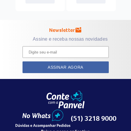
Newsletter
mark_email_unread
Assine e receba nossas novidades
ASSINAR AGORA
(51) 3218 9000