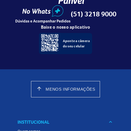
(51) 3218 9000
Baixe o nosso aplicativo
Aponte a câmera
do seu celular
arrow_upward
MENOS INFORMAÇÕES
INSTITUCIONAL
keyboard_arrow_down