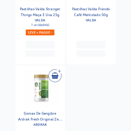
Pastilhas Valda Stranger
Pastilhas Valda Friends
Things Maça E Uva 25g
Café Mentolado 50g
VALDA
VALDA
1 unidade(s)
LEVE + PAGUE -
Gomas De Gengibre
Ardrak Fresh Original Zero
ARDRAK
Açúcar 50g