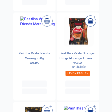
Pastilha Valda Friends
Pastilhas Valda Stranger
Morango 50g
Things Morango E Laranja
VALDA
VALDA
25g
1 unidade(s)
LEVE + PAGUE -