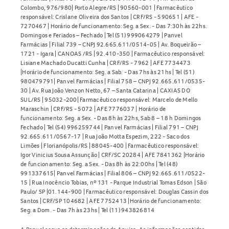
Colombo, 976/980| Porto Alegre/RS | 90560-001 | Farmacêutico
responsável: Crislane Oliveira dos Santos | CRF/RS - 590651 | AFE -
7270467 | Horário de funcionamento: Seg. a Sex. - Das 7:30h às 22hs.
Domingos e Feriados – Fechado | Tel (51) 999064279 | Panvel
Farmácias | Filial 739 – CNPJ 92.665.611/0514-05 | Av. Boqueirão –
1721 - Igara | CANOAS /RS | 92.410-350 | Farmacêutico responsável:
Lisiane Machado Ducatti Cunha | CRF/RS - 7962 | AFE 7734473
|Horário de funcionamento: Seg. a Sab. - Das 7hs às 21hs | Tel (51)
980479791| Panvel Farmácias | Filial 758 – CNPJ 92.665.611/0535-
30 | Av. Rua João Venzon Netto, 67 – Santa Catarina | CAXIAS DO
SUL/RS | 95032-200| Farmacêutico responsável: Marcelo de Mello
Maraschin | CRF/RS - 5072 | AFE 7776037 | Horário de
funcionamento: Seg. a Sex. - Das 8h às 22hs, Sab 8 – 18 h Domingos
Fechado | Tel (54) 996259744 | Panvel Farmácias | Filial 791 – CNPJ
92.665.611/0567-17 | Rua João Motta Espezim, 222 - Saco dos
Limões | Florianópolis/RS | 88045-400 | Farmacêutico responsável:
Igor Vinicius Sousa Assunção | CRF/SC 20284 | AFE 7841362 |Horário
de funcionamento: Seg. a Sex. - Das 8h às 22:00hs | Tel (48)
991337615| Panvel Farmácias | Filial 806 – CNPJ 92.665.611/0522-
15 | Rua Inocêncio Tobias, nº 131 - Parque Industrial Tomas Edson | São
Paulo/ SP |01.144-900 | Farmacêutico responsável: Douglas Cassin dos
Santos | CRF/SP 104682 | AFE 7752413 |Horário de funcionamento:
Seg. a Dom. - Das 7h às 23hs | Tel (11) 943826814