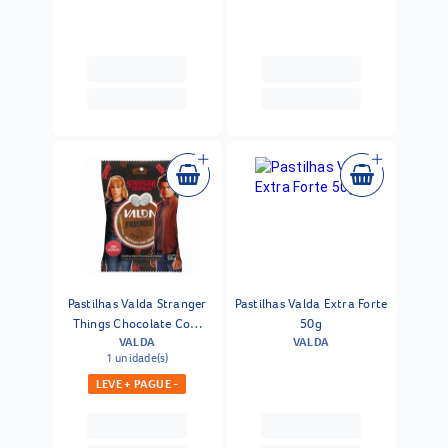
Pastilhas Valda Stranger
Pastilhas Valda Extra Forte
Things Chocolate Com
50g
VALDA
VALDA
Cereja 25g
1 unidade(s)
LEVE + PAGUE -