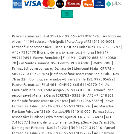
Panvel Farmácias | Filial 31 - CNPJ 92.665.611/0101-30 | Av. Protásio
Alves n° 4194 subsolo - Petrópolis | Porto Alegre/RS | 91310-000 |
Farmacêutico responsável: Isabel Cristina Cunha Dias | CRF/RS - 6792 |
AFE - 7318170 |Horário de funcionamento: 24 horas | Tel (51)
999119891| Panvel Farmácias | Filial 91 – CNPJ 92.665.611/0080-
70 | Rua Santos Dumont, 856 Centro | PELOTAS/RS | 96020-380 |
Farmacêutico responsável: Daniela de Bittencourt Maia | CRF/RS -
589427 | AFE 7239474 |Horário de funcionamento: Seg. a Sab. - Das
7h às 22h. Domingos e Feriados – 8h às 22h | Tel (53) 999505659 |
Panvel Farmácias | Filial 464 - CNPJ 92.665.611/0270-24 | Av.
Cavalhada n° 3860 | Porto Alegre/RS | 91740-000 | Farmacêutico
responsável: Mariana Cervo | CRF/RS - 535349 | AFE - 7421850 |
Horário de funcionamento: 24 horas | Tel (51) 995672339| Panvel
Farmácias | Filial 507 - CNPJ 92.665.611/0320-28 | Av. Marechal
Floriano Peixoto n° 2160 | Curitiba/PR | 91010.002 | Farmacêutico
responsável: Edilson Pedro Martello Junior| CRF/PR - 24873 | AFE -
7.41057.1| Horário de funcionamento: Seg. a Sex. - Das 7s às 23h.
Domingos e Feriados - Das 7s às 23h | Tel (41) 991349216 | Panvel
Farmácias | Filial 701 - CNPJ 92.665.611/0192-77 | Av. Cristóvão