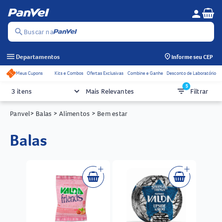
Se
person
Menu do c
search
Buscar na
menu
Departamentos
Informe seu CEP
Meus Cupons
Kits e Combos
Ofertas Exclusivas
Combine e Ganhe
Desconto de Laboratório
Acessos rápidos do cabeçalho
5
keyboard_arrow_down
filter_list
3 itens
Mais Relevantes
Filtrar
Panvel
> Balas
> Alimentos
> Bem estar
balas