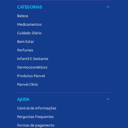
CATEGORIAS
keyboard_arrow_down
Beleza
Medicamentos
Cuidado Diário
Bem Estar
Perfumes
Infantil E Gestante
Dermocosméticos
Produtos Panvel
Panvel Clinic
AJUDA
keyboard_arrow_down
Central de informações
Perguntas frequentes
Formas de pagamento