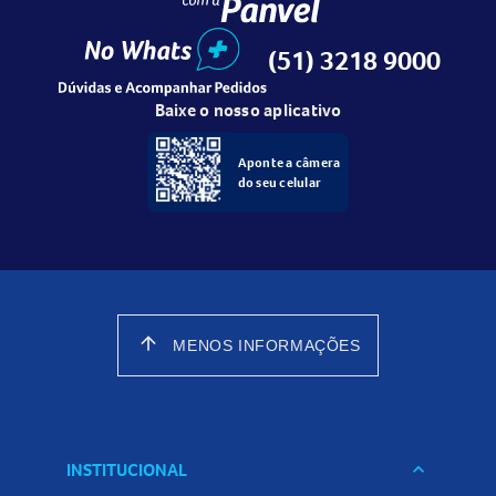
(51) 3218 9000
Baixe o nosso aplicativo
Aponte a câmera
do seu celular
arrow_upward
MENOS INFORMAÇÕES
INSTITUCIONAL
keyboard_arrow_down