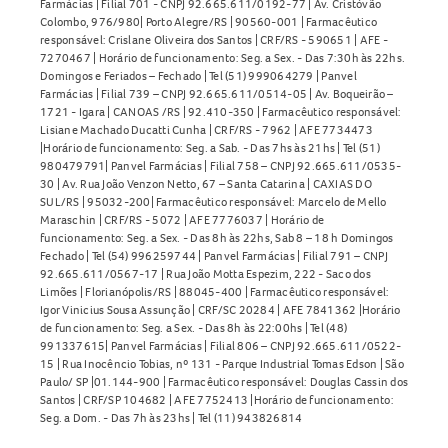
Farmácias | Filial 701 - CNPJ 92.665.611/0192-77 | Av. Cristóvão
Colombo, 976/980| Porto Alegre/RS | 90560-001 | Farmacêutico
responsável: Crislane Oliveira dos Santos | CRF/RS - 590651 | AFE -
7270467 | Horário de funcionamento: Seg. a Sex. - Das 7:30h às 22hs.
Domingos e Feriados – Fechado | Tel (51) 999064279 | Panvel
Farmácias | Filial 739 – CNPJ 92.665.611/0514-05 | Av. Boqueirão –
1721 - Igara | CANOAS /RS | 92.410-350 | Farmacêutico responsável:
Lisiane Machado Ducatti Cunha | CRF/RS - 7962 | AFE 7734473
|Horário de funcionamento: Seg. a Sab. - Das 7hs às 21hs | Tel (51)
980479791| Panvel Farmácias | Filial 758 – CNPJ 92.665.611/0535-
30 | Av. Rua João Venzon Netto, 67 – Santa Catarina | CAXIAS DO
SUL/RS | 95032-200| Farmacêutico responsável: Marcelo de Mello
Maraschin | CRF/RS - 5072 | AFE 7776037 | Horário de
funcionamento: Seg. a Sex. - Das 8h às 22hs, Sab 8 – 18 h Domingos
Fechado | Tel (54) 996259744 | Panvel Farmácias | Filial 791 – CNPJ
92.665.611/0567-17 | Rua João Motta Espezim, 222 - Saco dos
Limões | Florianópolis/RS | 88045-400 | Farmacêutico responsável:
Igor Vinicius Sousa Assunção | CRF/SC 20284 | AFE 7841362 |Horário
de funcionamento: Seg. a Sex. - Das 8h às 22:00hs | Tel (48)
991337615| Panvel Farmácias | Filial 806 – CNPJ 92.665.611/0522-
15 | Rua Inocêncio Tobias, nº 131 - Parque Industrial Tomas Edson | São
Paulo/ SP |01.144-900 | Farmacêutico responsável: Douglas Cassin dos
Santos | CRF/SP 104682 | AFE 7752413 |Horário de funcionamento:
Seg. a Dom. - Das 7h às 23hs | Tel (11) 943826814