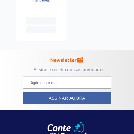
1 unidade(s)
Newsletter
mark_email_unread
Assine e receba nossas novidades
ASSINAR AGORA