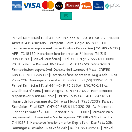
Panvel Farmácias | Filial 31 - CNPJ 92.665.611/0101-30 | Av. Protásio
Alves n° 4194 subsolo - Petrópolis | Porto Alegre/RS | 91310-000 |
Farmacêutico responsável: Isabel Cristina Cunha Dias | CRF/RS - 6792 |
AFE - 7318170 |Horário de funcionamento: 24 horas | Tel (51)
999119891| Panvel Farmácias | Filial 91 – CNPJ 92.665.611/0080-
70 | Rua Santos Dumont, 856 Centro | PELOTAS/RS | 96020-380 |
Farmacêutico responsável: Daniela de Bittencourt Maia | CRF/RS -
589427 | AFE 7239474 |Horário de funcionamento: Seg. a Sab. - Das
7h às 22h. Domingos e Feriados – 8h às 22h | Tel (53) 999505659 |
Panvel Farmácias | Filial 464 - CNPJ 92.665.611/0270-24 | Av.
Cavalhada n° 3860 | Porto Alegre/RS | 91740-000 | Farmacêutico
responsável: Mariana Cervo | CRF/RS - 535349 | AFE - 7421850 |
Horário de funcionamento: 24 horas | Tel (51) 995672339| Panvel
Farmácias | Filial 507 - CNPJ 92.665.611/0320-28 | Av. Marechal
Floriano Peixoto n° 2160 | Curitiba/PR | 91010.002 | Farmacêutico
responsável: Edilson Pedro Martello Junior| CRF/PR - 24873 | AFE -
7.41057.1| Horário de funcionamento: Seg. a Sex. - Das 7s às 23h.
Domingos e Feriados - Das 7s às 23h | Tel (41) 991349216 | Panvel