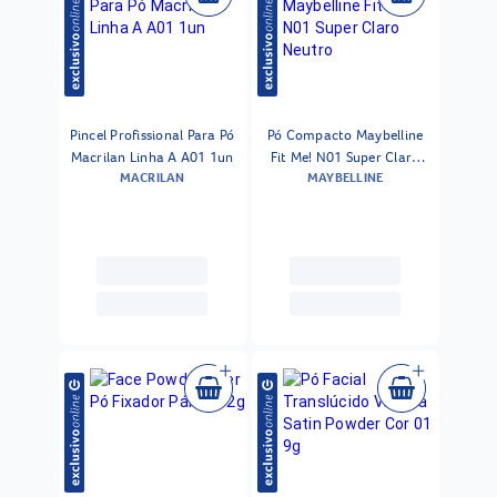
Pincel Profissional Para Pó
Pó Compacto Maybelline
Macrilan Linha A A01 1un
Fit Me! N01 Super Claro
MACRILAN
MAYBELLINE
Neutro