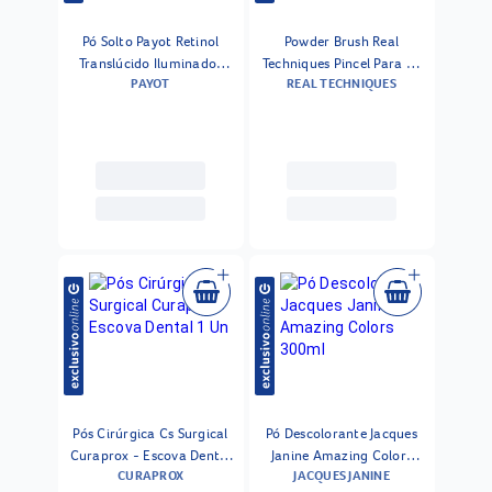
Pó Solto Payot Retinol
Powder Brush Real
Translúcido Iluminador
Techniques Pincel Para Pó
PAYOT
REAL TECHNIQUES
15g
Facial 1 Un
Pós Cirúrgica Cs Surgical
Pó Descolorante Jacques
Curaprox - Escova Dental
Janine Amazing Colors
CURAPROX
JACQUES JANINE
1 Un
300ml