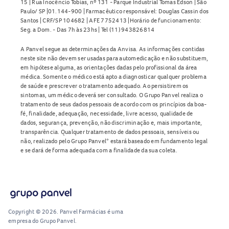
15 | Rua Inocêncio Tobias, nº 131 - Parque Industrial Tomas Edson | São
Paulo/ SP |01.144-900 | Farmacêutico responsável: Douglas Cassin dos
Santos | CRF/SP 104682 | AFE 7752413 |Horário de funcionamento:
Seg. a Dom. - Das 7h às 23hs | Tel (11) 943826814
A Panvel segue as determinações da Anvisa. As informações contidas
neste site não devem ser usadas para automedicação e não substituem,
em hipótese alguma, as orientações dadas pelo profissional da área
médica. Somente o médico está apto a diagnosticar qualquer problema
de saúde e prescrever o tratamento adequado. Ao persistirem os
sintomas, um médico deverá ser consultado. O Grupo Panvel realiza o
tratamento de seus dados pessoais de acordo com os princípios da boa-
fé, finalidade, adequação, necessidade, livre acesso, qualidade de
dados, segurança, prevenção, não discriminação e, mais importante,
transparência. Qualquer tratamento de dados pessoais, sensíveis ou
não, realizado pelo Grupo Panvel* estará baseado em fundamento legal
e se dará de forma adequada com a finalidade da sua coleta.
Copyright © 2026. Panvel Farmácias é uma
empresa do Grupo Panvel.