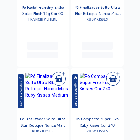
Pó Facial Franciny Ehlke
Pó Finalizador Solto Ultra
Solto Plush 15g Cor 03
Blur Retoque Nunca Mais
FRANCINY EHLKE
RUBY KISSES
Ruby Kisses Tan
Pó Finalizador Solto Ultra
Pó Compacto Super Fixo
Blur Retoque Nunca Mais
Ruby Kisses Cor 240
RUBY KISSES
RUBY KISSES
Ruby Kisses Medium