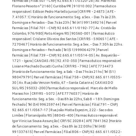
Farmácias | Filial 507 - CNPJ 92.665.611/0320-28 | Av. Marechal
Floriano Peixoto n° 2160 | Curitiba/PR | 91010.002 | Farmacêutico
responsável: Edilson Pedro Martello Junior| CRF/PR - 24873 | AFE -
7.41057.1| Horário de funcionamento: Seg. a Sex. - Das 7s às 23h.
Domingos e Feriados - Das 7s às 23h | Tel (41) 991349216 | Panvel
Farmácias | Filial 701 - CNPJ 92.665.611/0192-77 | Av. Cristóvão
Colombo, 976/980| Porto Alegre/RS | 90560-001 | Farmacêutico
responsável: Crislane Oliveira dos Santos | CRF/RS - 590651 | AFE -
7270467 | Horário de funcionamento: Seg. a Sex. - Das 7:30h às 22hs.
Domingos e Feriados – Fechado | Tel (51) 999064279 | Panvel
Farmácias | Filial 739 – CNPJ 92.665.611/0514-05 | Av. Boqueirão –
1721 - Igara | CANOAS /RS | 92.410-350 | Farmacêutico responsável:
Lisiane Machado Ducatti Cunha | CRF/RS - 7962 | AFE 7734473
|Horário de funcionamento: Seg. a Sab. - Das 7hs às 21hs | Tel (51)
980479791| Panvel Farmácias | Filial 758 – CNPJ 92.665.611/0535-
30 | Av. Rua João Venzon Netto, 67 – Santa Catarina | CAXIAS DO
SUL/RS | 95032-200| Farmacêutico responsável: Marcelo de Mello
Maraschin | CRF/RS - 5072 | AFE 7776037 | Horário de
funcionamento: Seg. a Sex. - Das 8h às 22hs, Sab 8 – 18 h Domingos
Fechado | Tel (54) 996259744 | Panvel Farmácias | Filial 791 – CNPJ
92.665.611/0567-17 | Rua João Motta Espezim, 222 - Saco dos
Limões | Florianópolis/RS | 88045-400 | Farmacêutico responsável:
Igor Vinicius Sousa Assunção | CRF/SC 20284 | AFE 7841362 |Horário
de funcionamento: Seg. a Sex. - Das 8h às 22:00hs | Tel (48)
991337615| Panvel Farmácias | Filial 806 – CNPJ 92.665.611/0522-