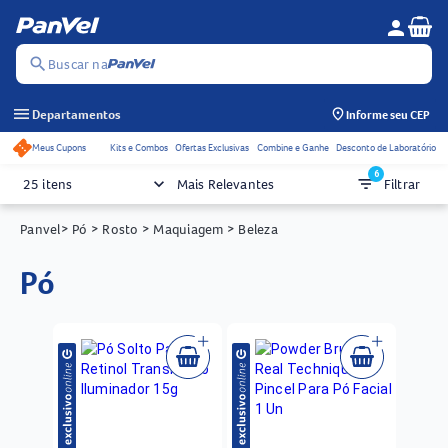
Se
person
Menu do c
search
Buscar na
menu
Departamentos
Informe seu CEP
Meus Cupons
Kits e Combos
Ofertas Exclusivas
Combine e Ganhe
Desconto de Laboratório
Acessos rápidos do cabeçalho
6
keyboard_arrow_down
filter_list
25 itens
Mais Relevantes
Filtrar
Panvel
> Pó
> Rosto
> Maquiagem
> Beleza
pó