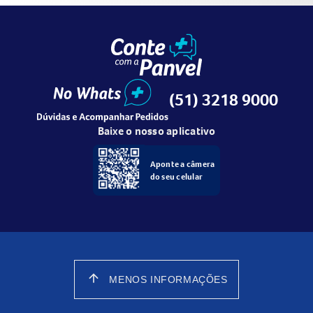
(51) 3218 9000
Baixe o nosso aplicativo
Aponte a câmera
do seu celular
arrow_upward
MENOS INFORMAÇÕES