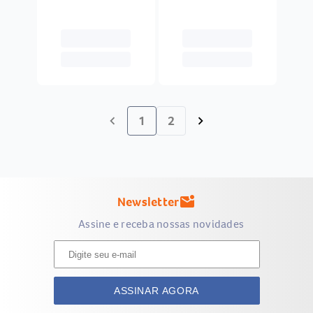
1
2
chevron_left
chevron_right
Newsletter
mark_email_unread
Assine e receba nossas novidades
ASSINAR AGORA