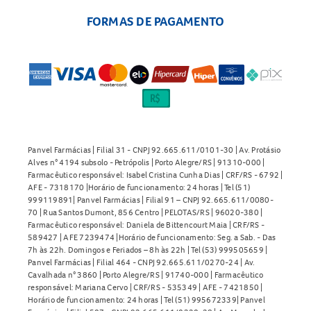
FORMAS DE PAGAMENTO
Panvel Farmácias | Filial 31 - CNPJ 92.665.611/0101-30 | Av. Protásio
Alves n° 4194 subsolo - Petrópolis | Porto Alegre/RS | 91310-000 |
Farmacêutico responsável: Isabel Cristina Cunha Dias | CRF/RS - 6792 |
AFE - 7318170 |Horário de funcionamento: 24 horas | Tel (51)
999119891| Panvel Farmácias | Filial 91 – CNPJ 92.665.611/0080-
70 | Rua Santos Dumont, 856 Centro | PELOTAS/RS | 96020-380 |
Farmacêutico responsável: Daniela de Bittencourt Maia | CRF/RS -
589427 | AFE 7239474 |Horário de funcionamento: Seg. a Sab. - Das
7h às 22h. Domingos e Feriados – 8h às 22h | Tel (53) 999505659 |
Panvel Farmácias | Filial 464 - CNPJ 92.665.611/0270-24 | Av.
Cavalhada n° 3860 | Porto Alegre/RS | 91740-000 | Farmacêutico
responsável: Mariana Cervo | CRF/RS - 535349 | AFE - 7421850 |
Horário de funcionamento: 24 horas | Tel (51) 995672339| Panvel