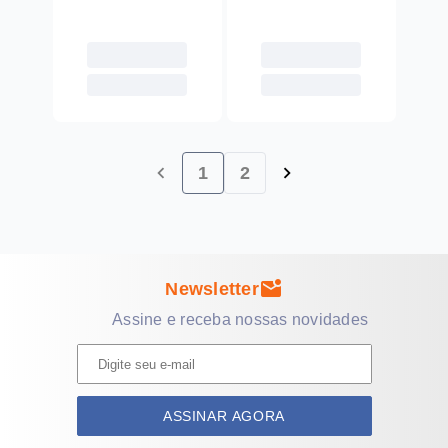
chevron_left
chevron_right
1
2
mark_email_unread
Newsletter
Assine e receba nossas novidades
ASSINAR AGORA