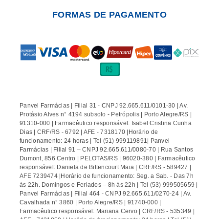
FORMAS DE PAGAMENTO
Panvel Farmácias | Filial 31 - CNPJ 92.665.611/0101-30 | Av.
Protásio Alves n° 4194 subsolo - Petrópolis | Porto Alegre/RS |
91310-000 | Farmacêutico responsável: Isabel Cristina Cunha
Dias | CRF/RS - 6792 | AFE - 7318170 |Horário de
funcionamento: 24 horas | Tel (51) 999119891| Panvel
Farmácias | Filial 91 – CNPJ 92.665.611/0080-70 | Rua Santos
Dumont, 856 Centro | PELOTAS/RS | 96020-380 | Farmacêutico
responsável: Daniela de Bittencourt Maia | CRF/RS - 589427 |
AFE 7239474 |Horário de funcionamento: Seg. a Sab. - Das 7h
às 22h. Domingos e Feriados – 8h às 22h | Tel (53) 999505659 |
Panvel Farmácias | Filial 464 - CNPJ 92.665.611/0270-24 | Av.
Cavalhada n° 3860 | Porto Alegre/RS | 91740-000 |
Farmacêutico responsável: Mariana Cervo | CRF/RS - 535349 |