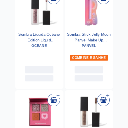
Sombra Líquida Océane
Sombra Stick Jelly Moon
Edition Liquid
Panvel Make Up
Eyeshadow Sparkle 4g
OCEANE
Moonlight
PANVEL
COMBINE E GANHE