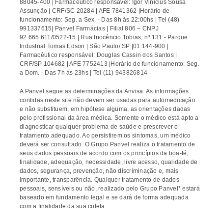
88045-400 | Farmacêutico responsável: Igor Vinicius Sousa
Assunção | CRF/SC 20284 | AFE 7841362 |Horário de
funcionamento: Seg. a Sex. - Das 8h às 22:00hs | Tel (48)
991337615| Panvel Farmácias | Filial 806 – CNPJ
92.665.611/0522-15 | Rua Inocêncio Tobias, nº 131 - Parque
Industrial Tomas Edson | São Paulo/ SP |01.144-900 |
Farmacêutico responsável: Douglas Cassin dos Santos |
CRF/SP 104682 | AFE 7752413 |Horário de funcionamento: Seg.
a Dom. - Das 7h às 23hs | Tel (11) 943826814
A Panvel segue as determinações da Anvisa. As informações
contidas neste site não devem ser usadas para automedicação
e não substituem, em hipótese alguma, as orientações dadas
pelo profissional da área médica. Somente o médico está apto a
diagnosticar qualquer problema de saúde e prescrever o
tratamento adequado. Ao persistirem os sintomas, um médico
deverá ser consultado. O Grupo Panvel realiza o tratamento de
seus dados pessoais de acordo com os princípios da boa-fé,
finalidade, adequação, necessidade, livre acesso, qualidade de
dados, segurança, prevenção, não discriminação e, mais
importante, transparência. Qualquer tratamento de dados
pessoais, sensíveis ou não, realizado pelo Grupo Panvel* estará
baseado em fundamento legal e se dará de forma adequada
com a finalidade da sua coleta.