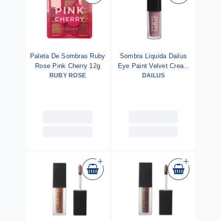
Paleta De Sombras Ruby
Sombra Líquida Dailus
Rose Pink Cherry 12g
Eye Paint Velvet Cream
RUBY ROSE
DAILUS
4ml