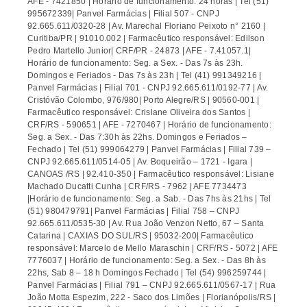
AFE - 7421850 | Horário de funcionamento: 24 horas | Tel (51)
995672339| Panvel Farmácias | Filial 507 - CNPJ
92.665.611/0320-28 | Av. Marechal Floriano Peixoto n° 2160 |
Curitiba/PR | 91010.002 | Farmacêutico responsável: Edilson
Pedro Martello Junior| CRF/PR - 24873 | AFE - 7.41057.1|
Horário de funcionamento: Seg. a Sex. - Das 7s às 23h.
Domingos e Feriados - Das 7s às 23h | Tel (41) 991349216 |
Panvel Farmácias | Filial 701 - CNPJ 92.665.611/0192-77 | Av.
Cristóvão Colombo, 976/980| Porto Alegre/RS | 90560-001 |
Farmacêutico responsável: Crislane Oliveira dos Santos |
CRF/RS - 590651 | AFE - 7270467 | Horário de funcionamento:
Seg. a Sex. - Das 7:30h às 22hs. Domingos e Feriados –
Fechado | Tel (51) 999064279 | Panvel Farmácias | Filial 739 –
CNPJ 92.665.611/0514-05 | Av. Boqueirão – 1721 - Igara |
CANOAS /RS | 92.410-350 | Farmacêutico responsável: Lisiane
Machado Ducatti Cunha | CRF/RS - 7962 | AFE 7734473
|Horário de funcionamento: Seg. a Sab. - Das 7hs às 21hs | Tel
(51) 980479791| Panvel Farmácias | Filial 758 – CNPJ
92.665.611/0535-30 | Av. Rua João Venzon Netto, 67 – Santa
Catarina | CAXIAS DO SUL/RS | 95032-200| Farmacêutico
responsável: Marcelo de Mello Maraschin | CRF/RS - 5072 | AFE
7776037 | Horário de funcionamento: Seg. a Sex. - Das 8h às
22hs, Sab 8 – 18 h Domingos Fechado | Tel (54) 996259744 |
Panvel Farmácias | Filial 791 – CNPJ 92.665.611/0567-17 | Rua
João Motta Espezim, 222 - Saco dos Limões | Florianópolis/RS |