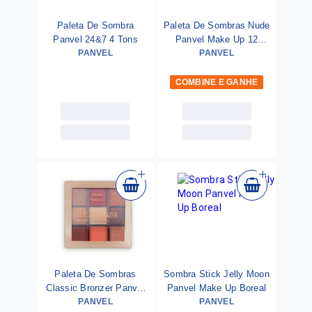
Paleta De Sombra
Paleta De Sombras Nude
Panvel 24&7 4 Tons
Panvel Make Up 12
PANVEL
PANVEL
Cores
COMBINE E GANHE
Paleta De Sombras
Sombra Stick Jelly Moon
Classic Bronzer Panvel
Panvel Make Up Boreal
Make Up 9 Cores
PANVEL
PANVEL