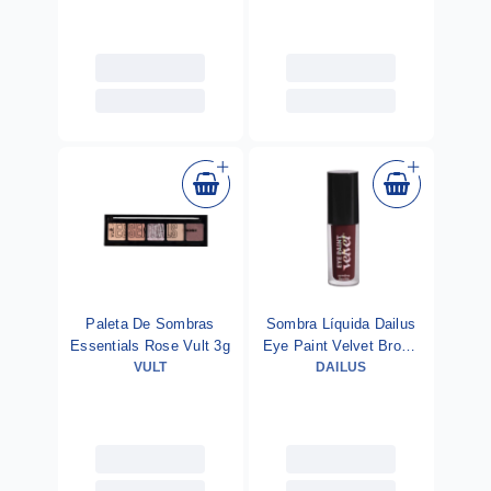
Paleta De Sombras
Sombra Líquida Dailus
Essentials Rose Vult 3g
Eye Paint Velvet Brown
VULT
DAILUS
4ml