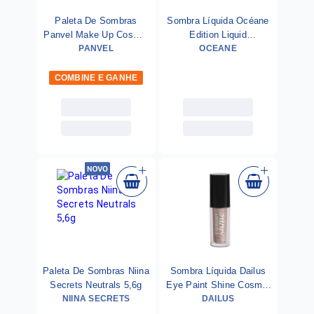
Paleta De Sombras
Sombra Líquida Océane
Panvel Make Up Cosmic
Edition Liquid
PANVEL
Love 6g
Eyeshadow Cork 4g
OCEANE
COMBINE E GANHE
Paleta De Sombras Niina
Sombra Líquida Dailus
Secrets Neutrals 5,6g
Eye Paint Shine Cosmic
NIINA SECRETS
DAILUS
4ml