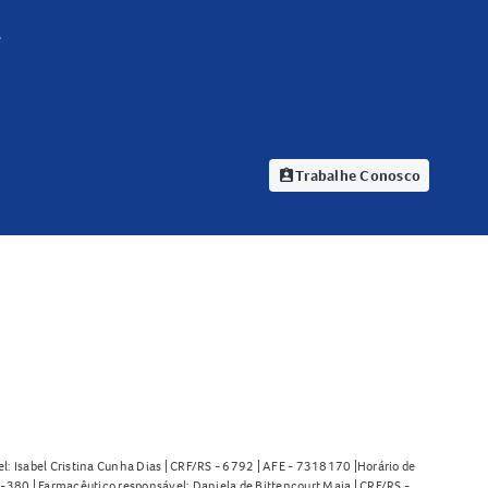
e
Trabalhe Conosco
assignment_ind
l: Isabel Cristina Cunha Dias | CRF/RS - 6792 | AFE - 7318170 |Horário de
380 | Farmacêutico responsável: Daniela de Bittencourt Maia | CRF/RS -