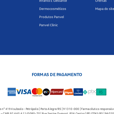
Infantil E Gestante
Ofertas
Dermocosméticos
Mapa do sit
Produtos Panvel
Panvel Clinic
FORMAS DE PAGAMENTO
s n° 4194 subsolo - Petrópolis | Porto Alegre/RS | 91310-000 | Farmacêutico responsáve
91 – CNPJ 92.665.611/0080-70 | Rua Santos Dumont, 856 Centro | PELOTAS/RS | 96020-