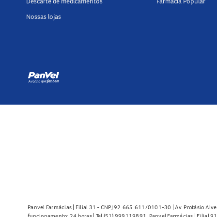
Descarte de medicamentos
Farmácia Popular
Nossas lojas
Panvel Farmácias | Filial 31 - CNPJ 92.665.611/0101-30 | Av. Protásio Alve
funcionamento: 24 horas | Tel (51) 999119891| Panvel Farmácias | Filial 