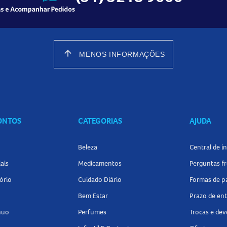
arrow_upward
MENOS INFORMAÇÕES
CONTOS
CATEGORIAS
AJUDA
Beleza
Central de 
ais
Medicamentos
Perguntas f
ório
Cuidado Diário
Formas de 
Bem Estar
Prazo de en
nuo
Perfumes
Trocas e de