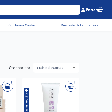
Seu c
person
Entrar
Menu do cliente e 
Combine e Ganhe
Desconto de Laboratório
Ordenar por
Mais Relevantes