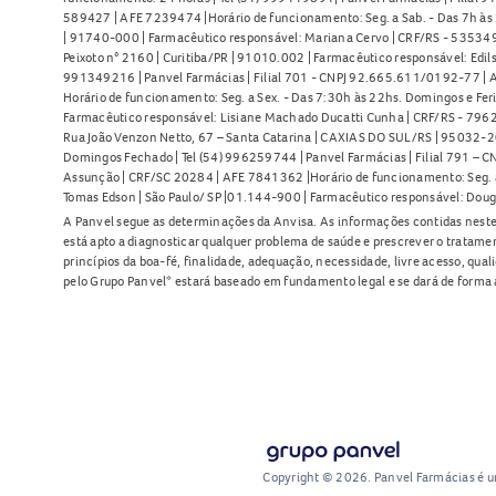
589427 | AFE 7239474 |Horário de funcionamento: Seg. a Sab. - Das 7h às 2
| 91740-000 | Farmacêutico responsável: Mariana Cervo | CRF/RS - 535349 
Peixoto n° 2160 | Curitiba/PR | 91010.002 | Farmacêutico responsável: Edils
991349216 | Panvel Farmácias | Filial 701 - CNPJ 92.665.611/0192-77 | Av
Horário de funcionamento: Seg. a Sex. - Das 7:30h às 22hs. Domingos e Fer
Farmacêutico responsável: Lisiane Machado Ducatti Cunha | CRF/RS - 7962 
Rua João Venzon Netto, 67 – Santa Catarina | CAXIAS DO SUL/RS | 95032-20
Domingos Fechado | Tel (54) 996259744 | Panvel Farmácias | Filial 791 – C
Assunção | CRF/SC 20284 | AFE 7841362 |Horário de funcionamento: Seg. a S
Tomas Edson | São Paulo/ SP |01.144-900 | Farmacêutico responsável: Doug
A Panvel segue as determinações da Anvisa. As informações contidas neste
está apto a diagnosticar qualquer problema de saúde e prescrever o tratame
princípios da boa-fé, finalidade, adequação, necessidade, livre acesso, qua
pelo Grupo Panvel* estará baseado em fundamento legal e se dará de forma 
Copyright © 2026. Panvel Farmácias é 