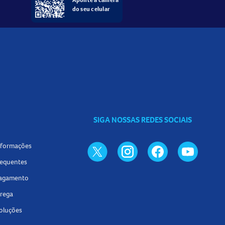
do seu celular
SIGA NOSSAS REDES SOCIAIS
informações
requentes
pagamento
trega
voluções