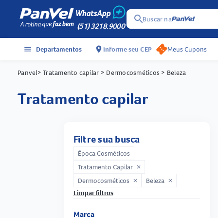
search
Buscar na
(51) 3218.9000
menu
Departamentos
location_on
Informe seu CEP
Meus Cupons
Panvel
> Tratamento capilar
> Dermocosméticos
> Beleza
tratamento capilar
Filtre sua busca
Época Cosméticos
Tratamento Capilar
close
Dermocosméticos
Beleza
close
close
Limpar filtros
Marca