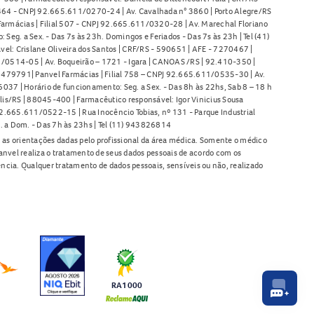
l 464 - CNPJ 92.665.611/0270-24 | Av. Cavalhada n° 3860 | Porto Alegre/RS
armácias | Filial 507 - CNPJ 92.665.611/0320-28 | Av. Marechal Floriano
Seg. a Sex. - Das 7s às 23h. Domingos e Feriados - Das 7s às 23h | Tel (41)
l: Crislane Oliveira dos Santos | CRF/RS - 590651 | AFE - 7270467 |
11/0514-05 | Av. Boqueirão – 1721 - Igara | CANOAS /RS | 92.410-350 |
80479791| Panvel Farmácias | Filial 758 – CNPJ 92.665.611/0535-30 | Av.
37 | Horário de funcionamento: Seg. a Sex. - Das 8h às 22hs, Sab 8 – 18 h
lis/RS | 88045-400 | Farmacêutico responsável: Igor Vinicius Sousa
92.665.611/0522-15 | Rua Inocêncio Tobias, nº 131 - Parque Industrial
. a Dom. - Das 7h às 23hs | Tel (11) 943826814
as orientações dadas pelo profissional da área médica. Somente o médico
anvel realiza o tratamento de seus dados pessoais de acordo com os
ência. Qualquer tratamento de dados pessoais, sensíveis ou não, realizado
RA1000