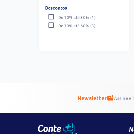
Descontos
De 10% até 30%
(1)
De 30% até 60%
(3)
Newsletter
mark_email_unread
Assine e 