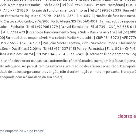
2h. Domingos e Feriados – 8h às 22h | Tel (53) 999505659 | Panvel Farmácias | Filia
| AFE - 7421850 | Horário de funcionamento: 24 horas | Tel (51) 995672339| Panvel F
on Pedro Martello Junior| CRF/PR - 24873 | AFE - 7.41057.1| Horário de funcionamento: 
. Cristóvão Colombo, 976/980| Porto Alegre/RS | 90560-001 | Farmacêutico responsáve
iados – Fechado | Tel (51) 999064279 | Panvel Farmácias | Filial 739 – CNPJ 92.665.6
| AFE 7734473 |Horário de funcionamento: Seg. a Sab. - Das 7hs às 21hs | Tel (51) 9
0| Farmacêutico responsável: Marcelo de Mello Maraschin | CRF/RS - 5072 | AFE 77760
NPJ 92.665.611/0567-17 | Rua João Motta Espezim, 222 - Saco dos Limões | Florianópo
ex. - Das 8h às 22:00hs | Tel (48) 991337615| Panvel Farmácias | Filial 806 – CNPJ 
las Cassin dos Santos | CRF/SP 104682 | AFE 7752413 |Horário de funcionamento: Seg
 site não devem ser usadas para automedicação e não substituem, em hipótese alguma, 
nto adequado. Ao persistirem os sintomas, um médico deverá ser consultado. O Grupo P
lidade de dados, segurança, prevenção, não discriminação e, mais importante, transpar
adequada com a finalidade da sua coleta.
uma empresa do Grupo Panvel.