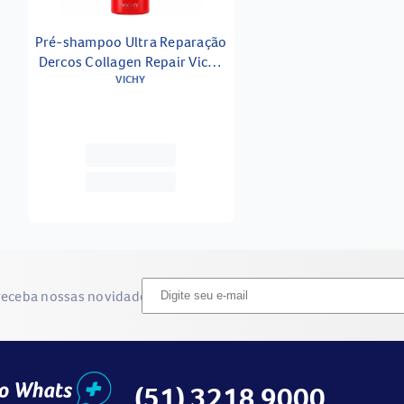
Pré-shampoo Ultra Reparação
Dercos Collagen Repair Vichy
17 150g
VICHY
receba nossas novidades
(51) 3218 9000