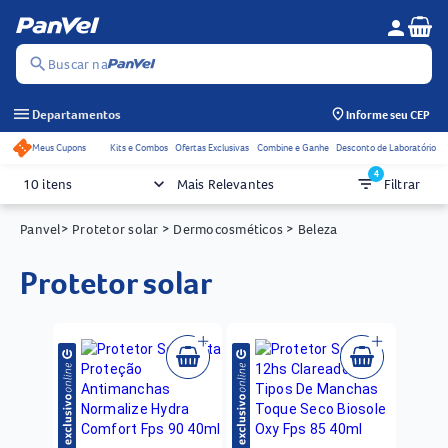
Se
person
Menu do c
search
Buscar na
menu
Departamentos
Informe seu CEP
Meus Cupons
Kits e Combos
Ofertas Exclusivas
Combine e Ganhe
Desconto de Laboratório
Acessos rápidos do cabeçalho
4
keyboard_arrow_down
filter_list
10 itens
Mais Relevantes
Filtrar
Panvel
> Protetor solar
> Dermocosméticos
> Beleza
protetor solar