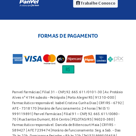
Trabalhe Conosco
assignment_ind
FORMAS DE PAGAMENTO
Panvel Farmácias | Filial 31 - CNPJ 92.665.611/0101-30 | Av. Protásio
Alves n° 4194 subsolo - Petrópolis | Porto Alegre/RS | 91310-000 |
Farmacêutico responsável: Isabel Cristina Cunha Dias | CRF/RS - 6792 |
AFE - 7318170 |Horário de funcionamento: 24 horas | Tel (51)
999119891| Panvel Farmácias | Filial 91 – CNPJ 92.665.611/0080-
70 | Rua Santos Dumont, 856 Centro | PELOTAS/RS | 96020-380 |
Farmacêutico responsável: Daniela de Bittencourt Maia | CRF/RS -
589427 | AFE 7239474 |Horário de funcionamento: Seg. a Sab. - Das
7h às 22h. Domingos e Feriados – 8h às 22h | Tel (53) 999505659 |