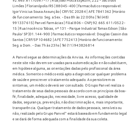
92.665.611/0567-17 | Rua João Motta Espezim, 222 - Saco dos
Limões | Florianópolis/RS | 88045-400 | Farmacêutico responsável:
Igor Vinicius Sousa Assunção | CRF/SC 20284 | AFE 7841362 |Horário
de funcionamento: Seg. a Sex. - Das 8h às 22:00hs | Tel (48)
991337615| Panvel Farmácias | Filial 806 – CNPJ 92.665.611/0522-
15 | Rua Inocêncio Tobias, nº 131 - Parque Industrial Tomas Edson | São
Paulo/ SP |01.144-900 | Farmacêutico responsável: Douglas Cassin dos
Santos | CRF/SP 104682 | AFE 7752413 |Horário de funcionamento:
Seg. a Dom. - Das 7h às 23hs | Tel (11) 943826814
A Panvel segue as determinações da Anvisa. As informações contidas
neste site não devem ser usadas para automedicação e não substituem,
em hipótese alguma, as orientações dadas pelo profissional da área
médica. Somente o médico está apto a diagnosticar qualquer problema
de saúde e prescrever o tratamento adequado. Ao persistirem os
sintomas, um médico deverá ser consultado. O Grupo Panvel realiza o
tratamento de seus dados pessoais de acordo com os princípios da boa-
fé, finalidade, adequação, necessidade, livre acesso, qualidade de
dados, segurança, prevenção, não discriminação e, mais importante,
transparência. Qualquer tratamento de dados pessoais, sensíveis ou
não, realizado pelo Grupo Panvel* estará baseado em fundamento legal
e se dará de forma adequada com a finalidade da sua coleta.