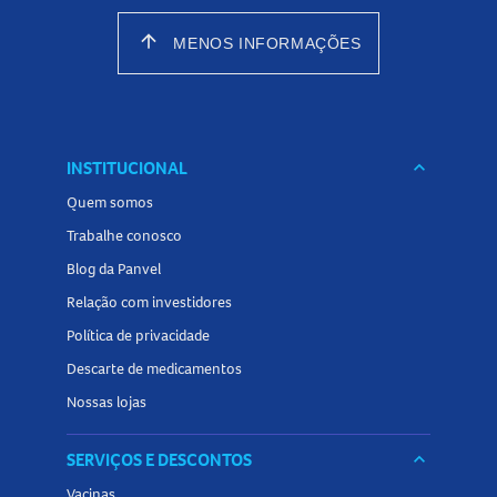
arrow_upward
MENOS INFORMAÇÕES
INSTITUCIONAL
keyboard_arrow_down
Quem somos
Trabalhe conosco
Blog da Panvel
Relação com investidores
Política de privacidade
Descarte de medicamentos
Nossas lojas
SERVIÇOS E DESCONTOS
keyboard_arrow_down
Vacinas