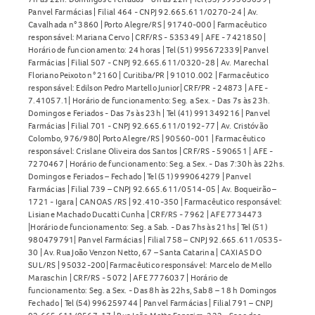
Panvel Farmácias | Filial 464 - CNPJ 92.665.611/0270-24 | Av.
Cavalhada n° 3860 | Porto Alegre/RS | 91740-000 | Farmacêutico
responsável: Mariana Cervo | CRF/RS - 535349 | AFE - 7421850 |
Horário de funcionamento: 24 horas | Tel (51) 995672339| Panvel
Farmácias | Filial 507 - CNPJ 92.665.611/0320-28 | Av. Marechal
Floriano Peixoto n° 2160 | Curitiba/PR | 91010.002 | Farmacêutico
responsável: Edilson Pedro Martello Junior| CRF/PR - 24873 | AFE -
7.41057.1| Horário de funcionamento: Seg. a Sex. - Das 7s às 23h.
Domingos e Feriados - Das 7s às 23h | Tel (41) 991349216 | Panvel
Farmácias | Filial 701 - CNPJ 92.665.611/0192-77 | Av. Cristóvão
Colombo, 976/980| Porto Alegre/RS | 90560-001 | Farmacêutico
responsável: Crislane Oliveira dos Santos | CRF/RS - 590651 | AFE -
7270467 | Horário de funcionamento: Seg. a Sex. - Das 7:30h às 22hs.
Domingos e Feriados – Fechado | Tel (51) 999064279 | Panvel
Farmácias | Filial 739 – CNPJ 92.665.611/0514-05 | Av. Boqueirão –
1721 - Igara | CANOAS /RS | 92.410-350 | Farmacêutico responsável:
Lisiane Machado Ducatti Cunha | CRF/RS - 7962 | AFE 7734473
|Horário de funcionamento: Seg. a Sab. - Das 7hs às 21hs | Tel (51)
980479791| Panvel Farmácias | Filial 758 – CNPJ 92.665.611/0535-
30 | Av. Rua João Venzon Netto, 67 – Santa Catarina | CAXIAS DO
SUL/RS | 95032-200| Farmacêutico responsável: Marcelo de Mello
Maraschin | CRF/RS - 5072 | AFE 7776037 | Horário de
funcionamento: Seg. a Sex. - Das 8h às 22hs, Sab 8 – 18 h Domingos
Fechado | Tel (54) 996259744 | Panvel Farmácias | Filial 791 – CNPJ