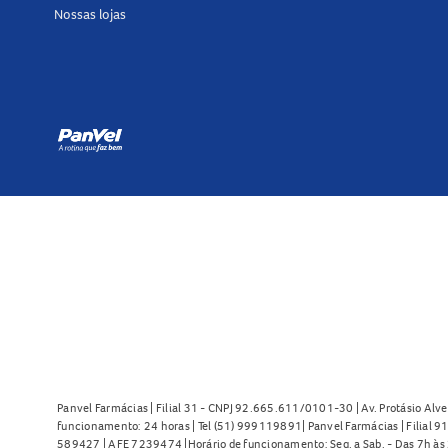
Nossas lojas
Panvel Farmácias | Filial 31 - CNPJ 92.665.611/0101-30 | Av. Protásio Alve
funcionamento: 24 horas | Tel (51) 999119891| Panvel Farmácias | Filial 
589427 | AFE 7239474 |Horário de funcionamento: Seg. a Sab. - Das 7h às 2