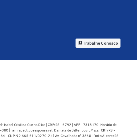
e
Trabalhe Conosco
assignment_ind
l: Isabel Cristina Cunha Dias | CRF/RS - 6792 | AFE - 7318170 |Horário de
380 | Farmacêutico responsável: Daniela de Bittencourt Maia | CRF/RS -
l 464 - CNPJ 92.665.611/0270-24 | Av. Cavalhada n° 3860 | Porto Alegre/RS