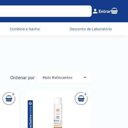
Seu c
person
Entrar
Menu do cliente e 
Combine e Ganhe
Desconto de Laboratório
Ordenar por
Mais Relevantes