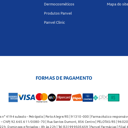
Dermocosméticos
Mapa do sit
Produtos Panvel
Panvel Clinic
FORMAS DE PAGAMENTO
s n° 4194 subsolo - Petrópolis | Porto Alegre/RS | 91310-000 | Farmacêutico responsáve
91 – CNPJ 92.665.611/0080-70 | Rua Santos Dumont, 856 Centro | PELOTAS/RS | 96020-
2h. Domingos e Feriados – 8h às 22h | Tel (53) 999505659 | Panvel Farmácias | Filia