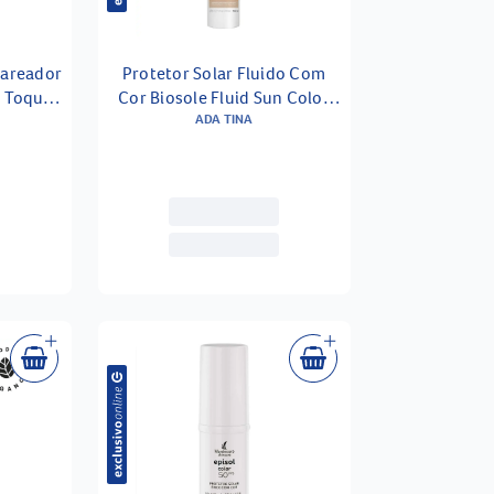
lareador
Protetor Solar Fluido Com
s Toque
Cor Biosole Fluid Sun Color
 85 40ml
Defense Fps 98 Médio Claro
ADA TINA
30ml