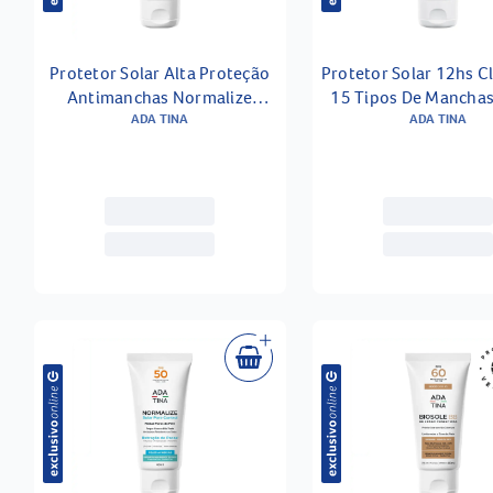
Protetor Solar Alta Proteção
Protetor Solar 12hs C
Antimanchas Normalize
15 Tipos De Mancha
Hydra Comfort Fps 90 40ml
ADA TINA
Seco Biosole Oxy Fps
ADA TINA