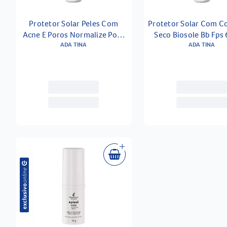
Protetor Solar Peles Com
Protetor Solar Com C
Acne E Poros Normalize Pore
Seco Biosole Bb Fps
Control Fps 50 40ml
ADA TINA
Noce 40ml
ADA TINA