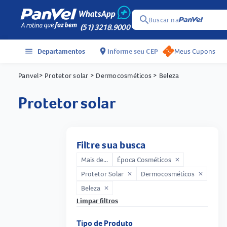
search
Buscar na
(51) 3218.9000
menu
Departamentos
location_on
Informe seu CEP
Meus Cupons
Panvel
> Protetor solar
> Dermocosméticos
> Beleza
protetor solar
Filtre sua busca
Mais de...
Época Cosméticos
close
Protetor Solar
Dermocosméticos
close
close
Beleza
close
Limpar filtros
Tipo de Produto