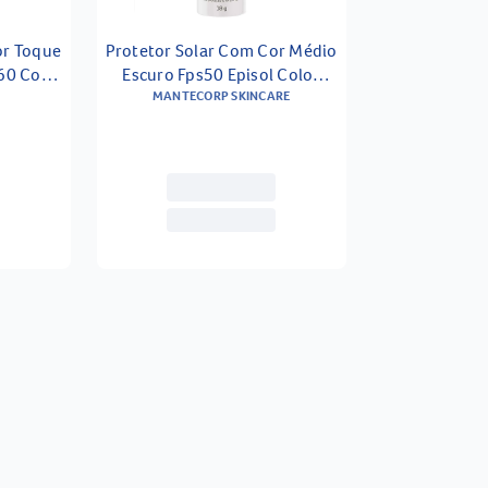
or Toque
Protetor Solar Com Cor Médio
 60 Cor
Escuro Fps50 Episol Color
Stick Mantecorp Skincare 18g
MANTECORP SKINCARE