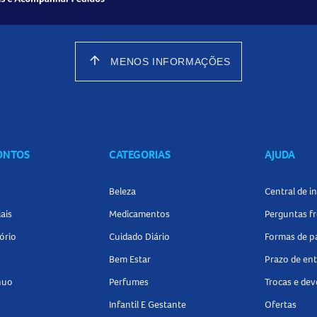
arrow_upward
MENOS INFORMAÇÕES
CONTOS
CATEGORIAS
AJUDA
Beleza
Central de 
ais
Medicamentos
Perguntas f
ório
Cuidado Diário
Formas de 
Bem Estar
Prazo de en
nuo
Perfumes
Trocas e de
Infantil E Gestante
Ofertas