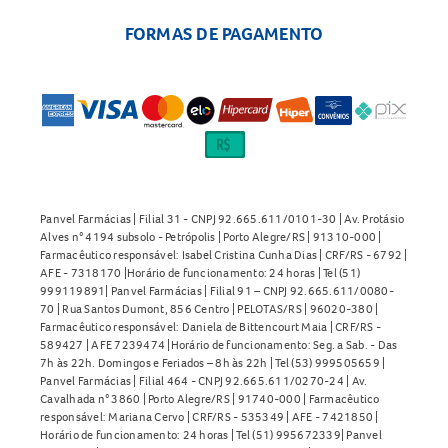
FORMAS DE PAGAMENTO
Panvel Farmácias | Filial 31 - CNPJ 92.665.611/0101-30 | Av. Protásio
Alves n° 4194 subsolo - Petrópolis | Porto Alegre/RS | 91310-000 |
Farmacêutico responsável: Isabel Cristina Cunha Dias | CRF/RS - 6792 |
AFE - 7318170 |Horário de funcionamento: 24 horas | Tel (51)
999119891| Panvel Farmácias | Filial 91 – CNPJ 92.665.611/0080-
70 | Rua Santos Dumont, 856 Centro | PELOTAS/RS | 96020-380 |
Farmacêutico responsável: Daniela de Bittencourt Maia | CRF/RS -
589427 | AFE 7239474 |Horário de funcionamento: Seg. a Sab. - Das
7h às 22h. Domingos e Feriados – 8h às 22h | Tel (53) 999505659 |
Panvel Farmácias | Filial 464 - CNPJ 92.665.611/0270-24 | Av.
Cavalhada n° 3860 | Porto Alegre/RS | 91740-000 | Farmacêutico
responsável: Mariana Cervo | CRF/RS - 535349 | AFE - 7421850 |
Horário de funcionamento: 24 horas | Tel (51) 995672339| Panvel