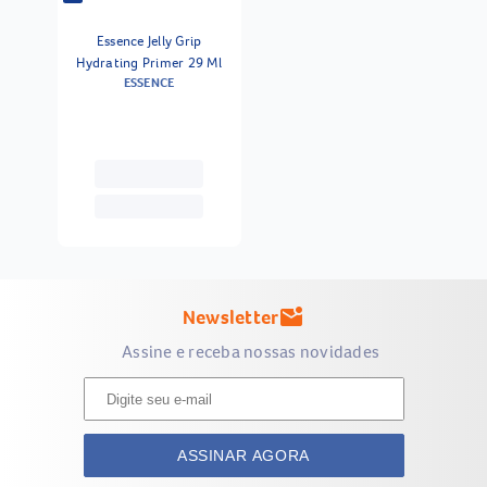
Essence Jelly Grip
Hydrating Primer 29 Ml
ESSENCE
Newsletter
mark_email_unread
Assine e receba nossas novidades
ASSINAR AGORA