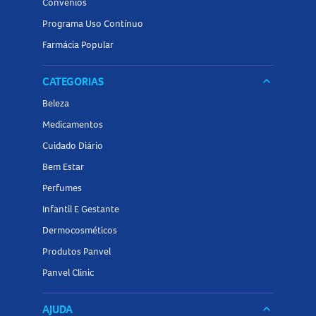
Convênios
Programa Uso Contínuo
Farmácia Popular
CATEGORIAS
keyboard_arrow_down
Beleza
Medicamentos
Cuidado Diário
Bem Estar
Perfumes
Infantil E Gestante
Dermocosméticos
Produtos Panvel
Panvel Clinic
AJUDA
keyboard_arrow_down