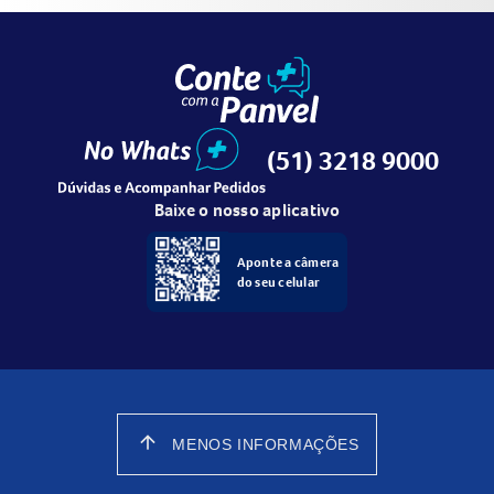
(51) 3218 9000
Baixe o nosso aplicativo
Aponte a câmera
do seu celular
arrow_upward
MENOS INFORMAÇÕES