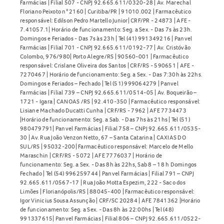
Farmácias | Filial 507 - CNPJ 92.665.611/0320-28 | Av. Marechal
Floriano Peixoto n° 2160 | Curitiba/PR | 91010.002 | Farmacêutico
responsável: Edilson Pedro Martello Junior| CRF/PR - 24873 | AFE -
7.41057.1| Horário de funcionamento: Seg. a Sex. - Das 7s às 23h.
Domingos e Feriados - Das 7s às 23h | Tel (41) 991349216 | Panvel
Farmácias | Filial 701 - CNPJ 92.665.611/0192-77 | Av. Cristóvão
Colombo, 976/980| Porto Alegre/RS | 90560-001 | Farmacêutico
responsável: Crislane Oliveira dos Santos | CRF/RS - 590651 | AFE -
7270467 | Horário de funcionamento: Seg. a Sex. - Das 7:30h às 22hs.
Domingos e Feriados – Fechado | Tel (51) 999064279 | Panvel
Farmácias | Filial 739 – CNPJ 92.665.611/0514-05 | Av. Boqueirão –
1721 - Igara | CANOAS /RS | 92.410-350 | Farmacêutico responsável:
Lisiane Machado Ducatti Cunha | CRF/RS - 7962 | AFE 7734473
|Horário de funcionamento: Seg. a Sab. - Das 7hs às 21hs | Tel (51)
980479791| Panvel Farmácias | Filial 758 – CNPJ 92.665.611/0535-
30 | Av. Rua João Venzon Netto, 67 – Santa Catarina | CAXIAS DO
SUL/RS | 95032-200| Farmacêutico responsável: Marcelo de Mello
Maraschin | CRF/RS - 5072 | AFE 7776037 | Horário de
funcionamento: Seg. a Sex. - Das 8h às 22hs, Sab 8 – 18 h Domingos
Fechado | Tel (54) 996259744 | Panvel Farmácias | Filial 791 – CNPJ
92.665.611/0567-17 | Rua João Motta Espezim, 222 - Saco dos
Limões | Florianópolis/RS | 88045-400 | Farmacêutico responsável:
Igor Vinicius Sousa Assunção | CRF/SC 20284 | AFE 7841362 |Horário
de funcionamento: Seg. a Sex. - Das 8h às 22:00hs | Tel (48)
991337615| Panvel Farmácias | Filial 806 – CNPJ 92.665.611/0522-