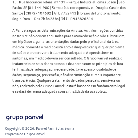
15 | Rua Inocêncio Tobias, nº 131 - Parque Industrial Tomas Edson | São
Paulo/ SP |01.144-900 | Farmacêutico responsável: Douglas Cassin dos
Santos | CRF/SP 104682 | AFE 7752413 |Horário de funcionamento:
Seg. a Dom. - Das 7h às 23hs | Tel (11) 943826814
A Panvel segue as determinações da Anvisa. As informações contidas
neste site não devem ser usadas para automedicação e não substituem,
em hipótese alguma, as orientações dadas pelo profissional da área
médica. Somente o médico está apto a diagnosticar qualquer problema
de saúde e prescrever o tratamento adequado. Ao persistirem os
sintomas, um médico deverá ser consultado. O Grupo Panvel realiza o
tratamento de seus dados pessoais de acordo com os princípios da boa-
fé, finalidade, adequação, necessidade, livre acesso, qualidade de
dados, segurança, prevenção, não discriminação e, mais importante,
transparência. Qualquer tratamento de dados pessoais, sensíveis ou
não, realizado pelo Grupo Panvel* estará baseado em fundamento legal
e se dará de forma adequada com a finalidade da sua coleta.
Copyright © 2026. Panvel Farmácias é uma
empresa do Grupo Panvel.