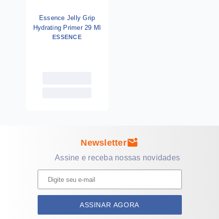
Essence Jelly Grip
Hydrating Primer 29 Ml
ESSENCE
mark_email_unread
Newsletter
Assine e receba nossas novidades
ASSINAR AGORA