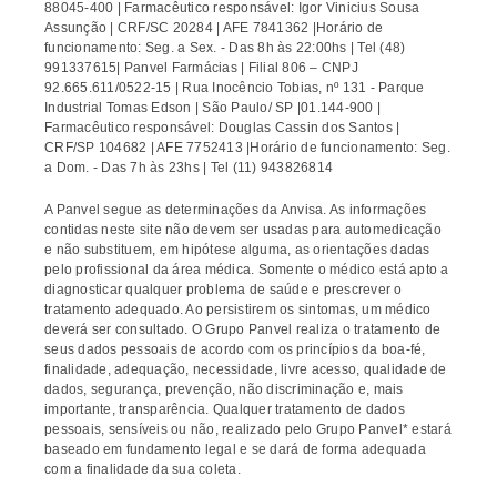
88045-400 | Farmacêutico responsável: Igor Vinicius Sousa
Assunção | CRF/SC 20284 | AFE 7841362 |Horário de
funcionamento: Seg. a Sex. - Das 8h às 22:00hs | Tel (48)
991337615| Panvel Farmácias | Filial 806 – CNPJ
92.665.611/0522-15 | Rua Inocêncio Tobias, nº 131 - Parque
Industrial Tomas Edson | São Paulo/ SP |01.144-900 |
Farmacêutico responsável: Douglas Cassin dos Santos |
CRF/SP 104682 | AFE 7752413 |Horário de funcionamento: Seg.
a Dom. - Das 7h às 23hs | Tel (11) 943826814
A Panvel segue as determinações da Anvisa. As informações
contidas neste site não devem ser usadas para automedicação
e não substituem, em hipótese alguma, as orientações dadas
pelo profissional da área médica. Somente o médico está apto a
diagnosticar qualquer problema de saúde e prescrever o
tratamento adequado. Ao persistirem os sintomas, um médico
deverá ser consultado. O Grupo Panvel realiza o tratamento de
seus dados pessoais de acordo com os princípios da boa-fé,
finalidade, adequação, necessidade, livre acesso, qualidade de
dados, segurança, prevenção, não discriminação e, mais
importante, transparência. Qualquer tratamento de dados
pessoais, sensíveis ou não, realizado pelo Grupo Panvel* estará
baseado em fundamento legal e se dará de forma adequada
com a finalidade da sua coleta.