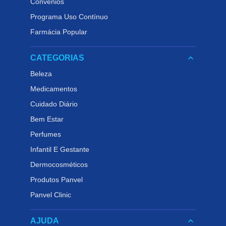
Convênios
Programa Uso Contínuo
Farmácia Popular
keyboard_arrow_down
CATEGORIAS
Beleza
Medicamentos
Cuidado Diário
Bem Estar
Perfumes
Infantil E Gestante
Dermocosméticos
Produtos Panvel
Panvel Clinic
keyboard_arrow_down
AJUDA