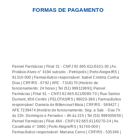
FORMAS DE PAGAMENTO
Panvel Farmácias | Filial 31 - CNPJ 92.665.611/0101-30 | Av.
Protásio Alves n° 4194 subsolo - Petrópolis | Porto Alegre/RS |
91310-000 | Farmacêutico responsável: Isabel Cristina Cunha
Dias | CRF/RS - 6792 | AFE - 7318170 |Horário de
funcionamento: 24 horas | Tel (51) 999119891| Panvel
Farmácias | Filial 91 – CNPJ 92.665.611/0080-70 | Rua Santos
Dumont, 856 Centro | PELOTAS/RS | 96020-380 | Farmacêutico
responsável: Daniela de Bittencourt Maia | CRF/RS - 589427 |
AFE 7239474 |Horário de funcionamento: Seg. a Sab. - Das 7h
às 22h. Domingos e Feriados – 8h às 22h | Tel (53) 999505659 |
Panvel Farmácias | Filial 464 - CNPJ 92.665.611/0270-24 | Av.
Cavalhada n° 3860 | Porto Alegre/RS | 91740-000 |
Farmacêutico responsável: Mariana Cervo | CRF/RS - 535349 |