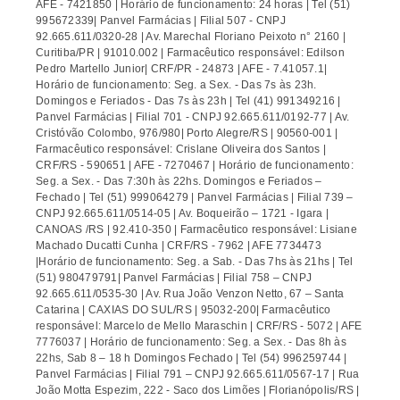
AFE - 7421850 | Horário de funcionamento: 24 horas | Tel (51)
995672339| Panvel Farmácias | Filial 507 - CNPJ
92.665.611/0320-28 | Av. Marechal Floriano Peixoto n° 2160 |
Curitiba/PR | 91010.002 | Farmacêutico responsável: Edilson
Pedro Martello Junior| CRF/PR - 24873 | AFE - 7.41057.1|
Horário de funcionamento: Seg. a Sex. - Das 7s às 23h.
Domingos e Feriados - Das 7s às 23h | Tel (41) 991349216 |
Panvel Farmácias | Filial 701 - CNPJ 92.665.611/0192-77 | Av.
Cristóvão Colombo, 976/980| Porto Alegre/RS | 90560-001 |
Farmacêutico responsável: Crislane Oliveira dos Santos |
CRF/RS - 590651 | AFE - 7270467 | Horário de funcionamento:
Seg. a Sex. - Das 7:30h às 22hs. Domingos e Feriados –
Fechado | Tel (51) 999064279 | Panvel Farmácias | Filial 739 –
CNPJ 92.665.611/0514-05 | Av. Boqueirão – 1721 - Igara |
CANOAS /RS | 92.410-350 | Farmacêutico responsável: Lisiane
Machado Ducatti Cunha | CRF/RS - 7962 | AFE 7734473
|Horário de funcionamento: Seg. a Sab. - Das 7hs às 21hs | Tel
(51) 980479791| Panvel Farmácias | Filial 758 – CNPJ
92.665.611/0535-30 | Av. Rua João Venzon Netto, 67 – Santa
Catarina | CAXIAS DO SUL/RS | 95032-200| Farmacêutico
responsável: Marcelo de Mello Maraschin | CRF/RS - 5072 | AFE
7776037 | Horário de funcionamento: Seg. a Sex. - Das 8h às
22hs, Sab 8 – 18 h Domingos Fechado | Tel (54) 996259744 |
Panvel Farmácias | Filial 791 – CNPJ 92.665.611/0567-17 | Rua
João Motta Espezim, 222 - Saco dos Limões | Florianópolis/RS |