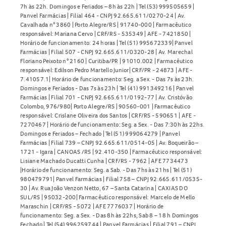
7h às 22h. Domingos e Feriados – 8h às 22h | Tel (53) 999505659 |
Panvel Farmácias | Filial 464 - CNPJ 92.665.611/0270-24 | Av.
Cavalhada n° 3860 | Porto Alegre/RS | 91740-000 | Farmacêutico
responsável: Mariana Cervo | CRF/RS - 535349 | AFE - 7421850 |
Horário de funcionamento: 24 horas | Tel (51) 995672339| Panvel
Farmácias | Filial 507 - CNPJ 92.665.611/0320-28 | Av. Marechal
Floriano Peixoto n° 2160 | Curitiba/PR | 91010.002 | Farmacêutico
responsável: Edilson Pedro Martello Junior| CRF/PR - 24873 | AFE -
7.41057.1| Horário de funcionamento: Seg. a Sex. - Das 7s às 23h.
Domingos e Feriados - Das 7s às 23h | Tel (41) 991349216 | Panvel
Farmácias | Filial 701 - CNPJ 92.665.611/0192-77 | Av. Cristóvão
Colombo, 976/980| Porto Alegre/RS | 90560-001 | Farmacêutico
responsável: Crislane Oliveira dos Santos | CRF/RS - 590651 | AFE -
7270467 | Horário de funcionamento: Seg. a Sex. - Das 7:30h às 22hs.
Domingos e Feriados – Fechado | Tel (51) 999064279 | Panvel
Farmácias | Filial 739 – CNPJ 92.665.611/0514-05 | Av. Boqueirão –
1721 - Igara | CANOAS /RS | 92.410-350 | Farmacêutico responsável:
Lisiane Machado Ducatti Cunha | CRF/RS - 7962 | AFE 7734473
|Horário de funcionamento: Seg. a Sab. - Das 7hs às 21hs | Tel (51)
980479791| Panvel Farmácias | Filial 758 – CNPJ 92.665.611/0535-
30 | Av. Rua João Venzon Netto, 67 – Santa Catarina | CAXIAS DO
SUL/RS | 95032-200| Farmacêutico responsável: Marcelo de Mello
Maraschin | CRF/RS - 5072 | AFE 7776037 | Horário de
funcionamento: Seg. a Sex. - Das 8h às 22hs, Sab 8 – 18 h Domingos
Fechado | Tel (54) 996259744 | Panvel Farmácias | Filial 791 – CNPJ