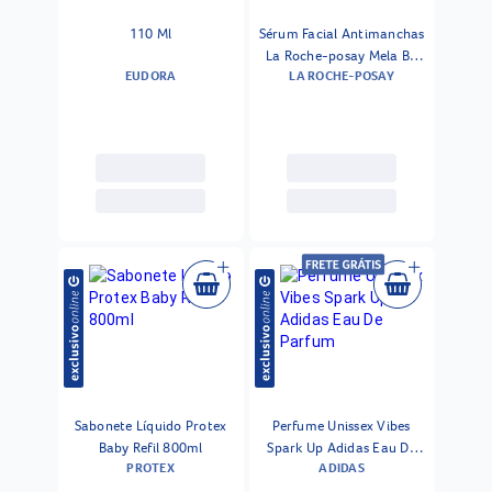
110 Ml
Sérum Facial Antimanchas
La Roche-posay Mela B3
EUDORA
LA ROCHE-POSAY
30ml
Sabonete Líquido Protex
Perfume Unissex Vibes
Baby Refil 800ml
Spark Up Adidas Eau De
PROTEX
ADIDAS
Parfum