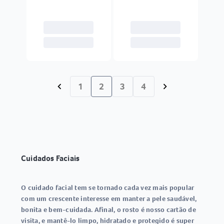
1
2
3
4
chevron_left
chevron_right
Cuidados Faciais
O cuidado facial tem se tornado cada vez mais popular
com um crescente interesse em manter a pele saudável,
bonita e bem-cuidada. Afinal, o rosto é nosso cartão de
visita, e mantê-lo limpo, hidratado e protegido é super