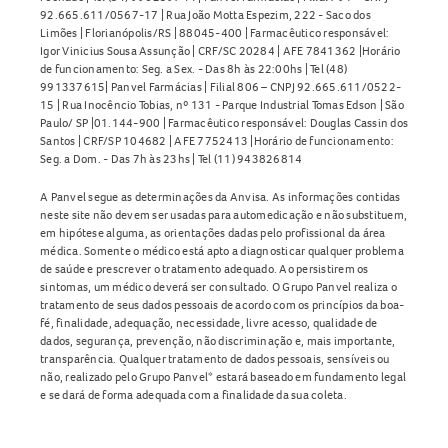
92.665.611/0567-17 | Rua João Motta Espezim, 222 - Saco dos
Limões | Florianópolis/RS | 88045-400 | Farmacêutico responsável:
Igor Vinicius Sousa Assunção | CRF/SC 20284 | AFE 7841362 |Horário
de funcionamento: Seg. a Sex. - Das 8h às 22:00hs | Tel (48)
991337615| Panvel Farmácias | Filial 806 – CNPJ 92.665.611/0522-
15 | Rua Inocêncio Tobias, nº 131 - Parque Industrial Tomas Edson | São
Paulo/ SP |01.144-900 | Farmacêutico responsável: Douglas Cassin dos
Santos | CRF/SP 104682 | AFE 7752413 |Horário de funcionamento:
Seg. a Dom. - Das 7h às 23hs | Tel (11) 943826814
A Panvel segue as determinações da Anvisa. As informações contidas
neste site não devem ser usadas para automedicação e não substituem,
em hipótese alguma, as orientações dadas pelo profissional da área
médica. Somente o médico está apto a diagnosticar qualquer problema
de saúde e prescrever o tratamento adequado. Ao persistirem os
sintomas, um médico deverá ser consultado. O Grupo Panvel realiza o
tratamento de seus dados pessoais de acordo com os princípios da boa-
fé, finalidade, adequação, necessidade, livre acesso, qualidade de
dados, segurança, prevenção, não discriminação e, mais importante,
transparência. Qualquer tratamento de dados pessoais, sensíveis ou
não, realizado pelo Grupo Panvel* estará baseado em fundamento legal
e se dará de forma adequada com a finalidade da sua coleta.