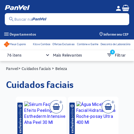
Se
person
Menu do c
search
Buscar na
menu
Departamentos
Informe seu CEP
Meus Cupons
Kits e Combos
Ofertas Exclusivas
Combine e Ganhe
Desconto de Laboratório
Acessos rápidos do cabeçalho
4
keyboard_arrow_down
filter_list
76 itens
Mais Relevantes
Filtrar
Panvel
> Cuidados faciais
> Beleza
cuidados faciais