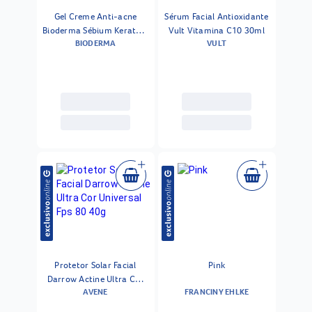
Gel Creme Anti-acne
Sérum Facial Antioxidante
Bioderma Sébium Kerato +
Vult Vitamina C10 30ml
BIODERMA
VULT
30 Ml
Protetor Solar Facial
Pink
Darrow Actine Ultra Cor
AVENE
FRANCINY EHLKE
Universal Fps 80 40g