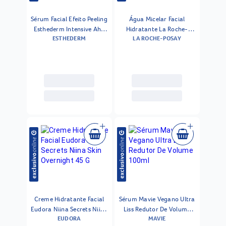
Sérum Facial Efeito Peeling
Água Micelar Facial
Esthederm Intensive Aha
Hidratante La Roche-
ESTHEDERM
LA ROCHE-POSAY
Peel 30 Ml
posay Ultra 400 Ml
Creme Hidratante Facial
Sérum Mavie Vegano Ultra
Eudora Niina Secrets Niina
Liss Redutor De Volume
EUDORA
MAVIE
Skin Overnight 45 G
100ml