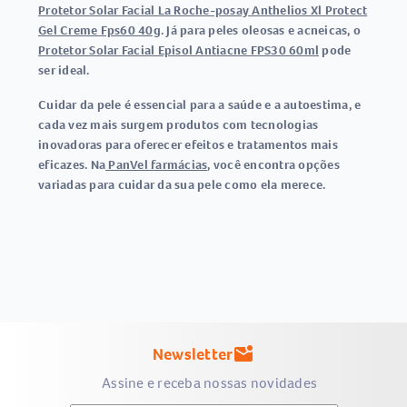
Protetor Solar Facial La Roche-posay Anthelios Xl Protect
Gel Creme Fps60 40g
. Já para peles oleosas e acneicas, o
Protetor Solar Facial Episol Antiacne FPS30 60ml
pode
ser ideal.
Cuidar da pele é essencial para a saúde e a autoestima, e
cada vez mais surgem produtos com tecnologias
inovadoras para oferecer efeitos e tratamentos mais
eficazes. Na
PanVel farmácias
, você encontra opções
variadas para cuidar da sua pele como ela merece.
Newsletter
mark_email_unread
Assine e receba nossas novidades