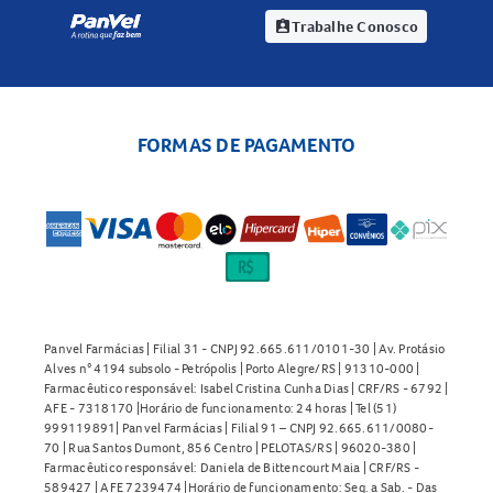
Trabalhe Conosco
assignment_ind
FORMAS DE PAGAMENTO
Panvel Farmácias | Filial 31 - CNPJ 92.665.611/0101-30 | Av. Protásio
Alves n° 4194 subsolo - Petrópolis | Porto Alegre/RS | 91310-000 |
Farmacêutico responsável: Isabel Cristina Cunha Dias | CRF/RS - 6792 |
AFE - 7318170 |Horário de funcionamento: 24 horas | Tel (51)
999119891| Panvel Farmácias | Filial 91 – CNPJ 92.665.611/0080-
70 | Rua Santos Dumont, 856 Centro | PELOTAS/RS | 96020-380 |
Farmacêutico responsável: Daniela de Bittencourt Maia | CRF/RS -
589427 | AFE 7239474 |Horário de funcionamento: Seg. a Sab. - Das