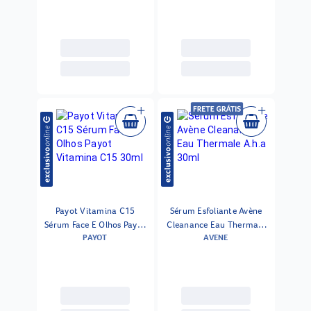
Payot Vitamina C15
Sérum Esfoliante Avène
Sérum Face E Olhos Payot
Cleanance Eau Thermale
PAYOT
AVENE
Vitamina C15 30ml
A.h.a 30ml