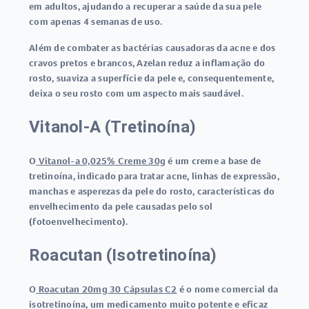
em adultos, ajudando a recuperar a saúde da sua pele
com apenas 4 semanas de uso.
Além de combater as bactérias causadoras da acne e dos
cravos pretos e brancos, Azelan reduz a inflamação do
rosto, suaviza a superfície da pele e, consequentemente,
deixa o seu rosto com um aspecto mais saudável.
Vitanol-A (Tretinoína)
O
Vitanol-a 0,025% Creme 30g
é um creme a base de
tretinoína, indicado para tratar acne, linhas de expressão,
manchas e asperezas da pele do rosto, características do
envelhecimento da pele causadas pelo sol
(fotoenvelhecimento).
Roacutan (Isotretinoína)
O
Roacutan 20mg 30 Cápsulas C2
é o nome comercial da
isotretinoína, um medicamento muito potente e eficaz