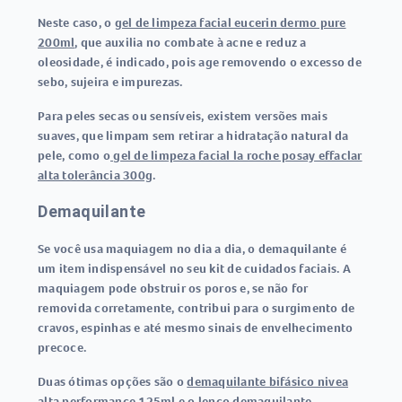
Neste caso, o
gel de limpeza facial eucerin dermo pure
200ml
, que auxilia no combate à acne e reduz a
oleosidade, é indicado, pois age removendo o excesso de
sebo, sujeira e impurezas.
Para peles secas ou sensíveis, existem versões mais
suaves, que limpam sem retirar a hidratação natural da
pele, como o
gel de limpeza facial la roche posay effaclar
alta tolerância 300g
.
Demaquilante
Se você usa maquiagem no dia a dia, o demaquilante é
um item indispensável no seu kit de cuidados faciais. A
maquiagem pode obstruir os poros e, se não for
removida corretamente, contribui para o surgimento de
cravos, espinhas e até mesmo sinais de envelhecimento
precoce.
Duas ótimas opções são o
demaquilante bifásico nivea
alta performance 125ml
e o
lenço demaquilante