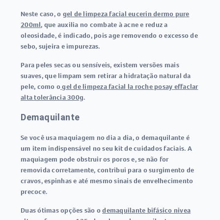
Neste caso, o
gel de limpeza facial eucerin dermo pure
200ml
, que auxilia no combate à acne e reduz a
oleosidade, é indicado, pois age removendo o excesso de
sebo, sujeira e impurezas.
Para peles secas ou sensíveis, existem versões mais
suaves, que limpam sem retirar a hidratação natural da
pele, como o
gel de limpeza facial la roche posay effaclar
alta tolerância 300g
.
Demaquilante
Se você usa maquiagem no dia a dia, o demaquilante é
um item indispensável no seu kit de cuidados faciais. A
maquiagem pode obstruir os poros e, se não for
removida corretamente, contribui para o surgimento de
cravos, espinhas e até mesmo sinais de envelhecimento
precoce.
Duas ótimas opções são o
demaquilante bifásico nivea