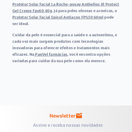
Protetor Solar Facial La Roche-posay Anthelios Xl Protect
Gel Creme Fps60 40g
. Já para peles oleosas e acneicas, o
Protetor Solar Facial Episol Antiacne FPS30 60ml
pode
ser ideal.
Cuidar da pele é essencial para a saúde e a autoestima, e
cada vez mais surgem produtos com tecnologias
inovadoras para oferecer efeitos e tratamentos mais
eficazes. Na
PanVel farmácias
, você encontra opções
variadas para cuidar da sua pele como ela merece.
Newsletter
mark_email_unread
Assine e receba nossas novidades