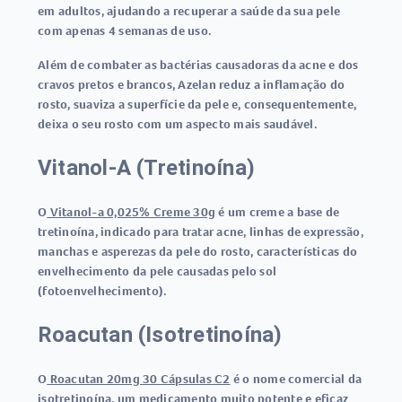
em adultos, ajudando a recuperar a saúde da sua pele
com apenas 4 semanas de uso.
Além de combater as bactérias causadoras da acne e dos
cravos pretos e brancos, Azelan reduz a inflamação do
rosto, suaviza a superfície da pele e, consequentemente,
deixa o seu rosto com um aspecto mais saudável.
Vitanol-A (Tretinoína)
O
Vitanol-a 0,025% Creme 30g
é um creme a base de
tretinoína, indicado para tratar acne, linhas de expressão,
manchas e asperezas da pele do rosto, características do
envelhecimento da pele causadas pelo sol
(fotoenvelhecimento).
Roacutan (Isotretinoína)
O
Roacutan 20mg 30 Cápsulas C2
é o nome comercial da
isotretinoína, um medicamento muito potente e eficaz