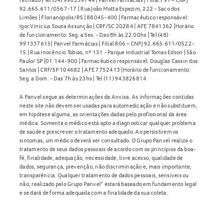
92.665.611/0567-17 | Rua João Motta Espezim, 222 - Saco dos
Limões | Florianópolis/RS | 88045-400 | Farmacêutico responsável:
Igor Vinicius Sousa Assunção | CRF/SC 20284 | AFE 7841362 |Horário
de funcionamento: Seg. a Sex. - Das 8h às 22:00hs | Tel (48)
991337615| Panvel Farmácias | Filial 806 – CNPJ 92.665.611/0522-
15 | Rua Inocêncio Tobias, nº 131 - Parque Industrial Tomas Edson | São
Paulo/ SP |01.144-900 | Farmacêutico responsável: Douglas Cassin dos
Santos | CRF/SP 104682 | AFE 7752413 |Horário de funcionamento:
Seg. a Dom. - Das 7h às 23hs | Tel (11) 943826814
A Panvel segue as determinações da Anvisa. As informações contidas
neste site não devem ser usadas para automedicação e não substituem,
em hipótese alguma, as orientações dadas pelo profissional da área
médica. Somente o médico está apto a diagnosticar qualquer problema
de saúde e prescrever o tratamento adequado. Ao persistirem os
sintomas, um médico deverá ser consultado. O Grupo Panvel realiza o
tratamento de seus dados pessoais de acordo com os princípios da boa-
fé, finalidade, adequação, necessidade, livre acesso, qualidade de
dados, segurança, prevenção, não discriminação e, mais importante,
transparência. Qualquer tratamento de dados pessoais, sensíveis ou
não, realizado pelo Grupo Panvel* estará baseado em fundamento legal
e se dará de forma adequada com a finalidade da sua coleta.