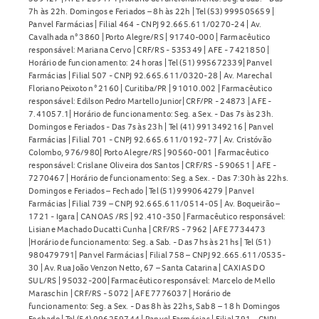
7h às 22h. Domingos e Feriados – 8h às 22h | Tel (53) 999505659 |
Panvel Farmácias | Filial 464 - CNPJ 92.665.611/0270-24 | Av.
Cavalhada n° 3860 | Porto Alegre/RS | 91740-000 | Farmacêutico
responsável: Mariana Cervo | CRF/RS - 535349 | AFE - 7421850 |
Horário de funcionamento: 24 horas | Tel (51) 995672339| Panvel
Farmácias | Filial 507 - CNPJ 92.665.611/0320-28 | Av. Marechal
Floriano Peixoto n° 2160 | Curitiba/PR | 91010.002 | Farmacêutico
responsável: Edilson Pedro Martello Junior| CRF/PR - 24873 | AFE -
7.41057.1| Horário de funcionamento: Seg. a Sex. - Das 7s às 23h.
Domingos e Feriados - Das 7s às 23h | Tel (41) 991349216 | Panvel
Farmácias | Filial 701 - CNPJ 92.665.611/0192-77 | Av. Cristóvão
Colombo, 976/980| Porto Alegre/RS | 90560-001 | Farmacêutico
responsável: Crislane Oliveira dos Santos | CRF/RS - 590651 | AFE -
7270467 | Horário de funcionamento: Seg. a Sex. - Das 7:30h às 22hs.
Domingos e Feriados – Fechado | Tel (51) 999064279 | Panvel
Farmácias | Filial 739 – CNPJ 92.665.611/0514-05 | Av. Boqueirão –
1721 - Igara | CANOAS /RS | 92.410-350 | Farmacêutico responsável:
Lisiane Machado Ducatti Cunha | CRF/RS - 7962 | AFE 7734473
|Horário de funcionamento: Seg. a Sab. - Das 7hs às 21hs | Tel (51)
980479791| Panvel Farmácias | Filial 758 – CNPJ 92.665.611/0535-
30 | Av. Rua João Venzon Netto, 67 – Santa Catarina | CAXIAS DO
SUL/RS | 95032-200| Farmacêutico responsável: Marcelo de Mello
Maraschin | CRF/RS - 5072 | AFE 7776037 | Horário de
funcionamento: Seg. a Sex. - Das 8h às 22hs, Sab 8 – 18 h Domingos
Fechado | Tel (54) 996259744 | Panvel Farmácias | Filial 791 – CNPJ