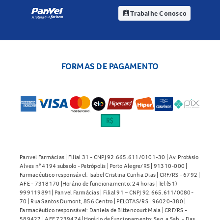
Trabalhe Conosco
assignment_ind
FORMAS DE PAGAMENTO
Panvel Farmácias | Filial 31 - CNPJ 92.665.611/0101-30 | Av. Protásio
Alves n° 4194 subsolo - Petrópolis | Porto Alegre/RS | 91310-000 |
Farmacêutico responsável: Isabel Cristina Cunha Dias | CRF/RS - 6792 |
AFE - 7318170 |Horário de funcionamento: 24 horas | Tel (51)
999119891| Panvel Farmácias | Filial 91 – CNPJ 92.665.611/0080-
70 | Rua Santos Dumont, 856 Centro | PELOTAS/RS | 96020-380 |
Farmacêutico responsável: Daniela de Bittencourt Maia | CRF/RS -
589427 | AFE 7239474 |Horário de funcionamento: Seg. a Sab. - Das