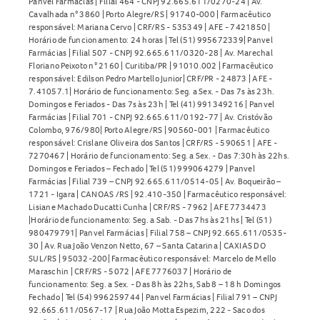
Panvel Farmácias | Filial 464 - CNPJ 92.665.611/0270-24 | Av.
Cavalhada n° 3860 | Porto Alegre/RS | 91740-000 | Farmacêutico
responsável: Mariana Cervo | CRF/RS - 535349 | AFE - 7421850 |
Horário de funcionamento: 24 horas | Tel (51) 995672339| Panvel
Farmácias | Filial 507 - CNPJ 92.665.611/0320-28 | Av. Marechal
Floriano Peixoto n° 2160 | Curitiba/PR | 91010.002 | Farmacêutico
responsável: Edilson Pedro Martello Junior| CRF/PR - 24873 | AFE -
7.41057.1| Horário de funcionamento: Seg. a Sex. - Das 7s às 23h.
Domingos e Feriados - Das 7s às 23h | Tel (41) 991349216 | Panvel
Farmácias | Filial 701 - CNPJ 92.665.611/0192-77 | Av. Cristóvão
Colombo, 976/980| Porto Alegre/RS | 90560-001 | Farmacêutico
responsável: Crislane Oliveira dos Santos | CRF/RS - 590651 | AFE -
7270467 | Horário de funcionamento: Seg. a Sex. - Das 7:30h às 22hs.
Domingos e Feriados – Fechado | Tel (51) 999064279 | Panvel
Farmácias | Filial 739 – CNPJ 92.665.611/0514-05 | Av. Boqueirão –
1721 - Igara | CANOAS /RS | 92.410-350 | Farmacêutico responsável:
Lisiane Machado Ducatti Cunha | CRF/RS - 7962 | AFE 7734473
|Horário de funcionamento: Seg. a Sab. - Das 7hs às 21hs | Tel (51)
980479791| Panvel Farmácias | Filial 758 – CNPJ 92.665.611/0535-
30 | Av. Rua João Venzon Netto, 67 – Santa Catarina | CAXIAS DO
SUL/RS | 95032-200| Farmacêutico responsável: Marcelo de Mello
Maraschin | CRF/RS - 5072 | AFE 7776037 | Horário de
funcionamento: Seg. a Sex. - Das 8h às 22hs, Sab 8 – 18 h Domingos
Fechado | Tel (54) 996259744 | Panvel Farmácias | Filial 791 – CNPJ
92.665.611/0567-17 | Rua João Motta Espezim, 222 - Saco dos