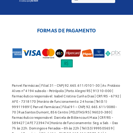
FORMAS DE PAGAMENTO
Panvel Farmácias | Filial 31 - CNPJ 92.665.611/0101-30 | Av. Protásio
Alves n° 4194 subsolo - Petrópolis | Porto Alegre/RS | 91310-000 |
Farmacêutico responsável: Isabel Cristina Cunha Dias | CRF/RS - 6792 |
AFE - 7318170 |Horário de funcionamento: 24 horas | Tel (51)
999119891| Panvel Farmácias | Filial 91 – CNPJ 92.665.611/0080-
70 | Rua Santos Dumont, 856 Centro | PELOTAS/RS | 96020-380 |
Farmacêutico responsável: Daniela de Bittencourt Maia | CRF/RS -
589427 | AFE 7239474 |Horário de funcionamento: Seg. a Sab. - Das
7h às 22h. Domingos e Feriados – 8h às 22h | Tel (53) 999505659 |