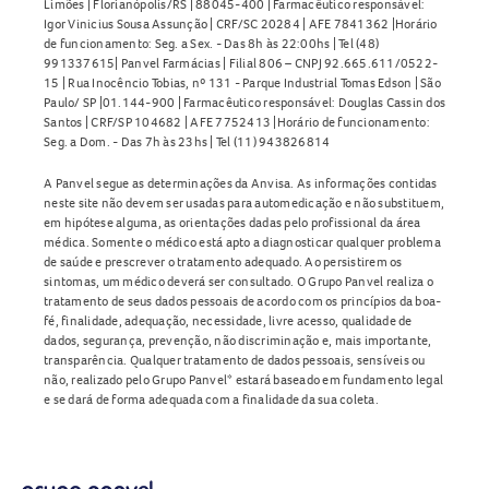
Limões | Florianópolis/RS | 88045-400 | Farmacêutico responsável:
Igor Vinicius Sousa Assunção | CRF/SC 20284 | AFE 7841362 |Horário
de funcionamento: Seg. a Sex. - Das 8h às 22:00hs | Tel (48)
991337615| Panvel Farmácias | Filial 806 – CNPJ 92.665.611/0522-
15 | Rua Inocêncio Tobias, nº 131 - Parque Industrial Tomas Edson | São
Paulo/ SP |01.144-900 | Farmacêutico responsável: Douglas Cassin dos
Santos | CRF/SP 104682 | AFE 7752413 |Horário de funcionamento:
Seg. a Dom. - Das 7h às 23hs | Tel (11) 943826814
A Panvel segue as determinações da Anvisa. As informações contidas
neste site não devem ser usadas para automedicação e não substituem,
em hipótese alguma, as orientações dadas pelo profissional da área
médica. Somente o médico está apto a diagnosticar qualquer problema
de saúde e prescrever o tratamento adequado. Ao persistirem os
sintomas, um médico deverá ser consultado. O Grupo Panvel realiza o
tratamento de seus dados pessoais de acordo com os princípios da boa-
fé, finalidade, adequação, necessidade, livre acesso, qualidade de
dados, segurança, prevenção, não discriminação e, mais importante,
transparência. Qualquer tratamento de dados pessoais, sensíveis ou
não, realizado pelo Grupo Panvel* estará baseado em fundamento legal
e se dará de forma adequada com a finalidade da sua coleta.