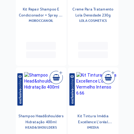
Kit Repair Shampoo E
Creme Para Tratamento
Condicionador + Spray All
Lola Densidade 230g
MOROCCANOIL
LOLA COSMETICS
In One + Oleo De
Tratamento Moroccanoil
Shampoo Head&shoulders
Kit Tintura Imédia
Hidratação 400ml
Excellence L'oréal
HEAD&SHOULDERS
IMEDIA
Vermelho Intenso 6.66