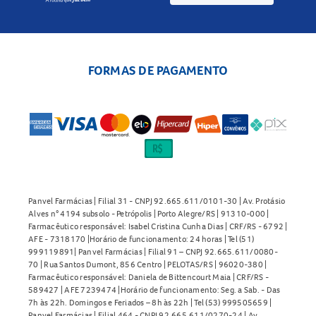
FORMAS DE PAGAMENTO
Panvel Farmácias | Filial 31 - CNPJ 92.665.611/0101-30 | Av. Protásio
Alves n° 4194 subsolo - Petrópolis | Porto Alegre/RS | 91310-000 |
Farmacêutico responsável: Isabel Cristina Cunha Dias | CRF/RS - 6792 |
AFE - 7318170 |Horário de funcionamento: 24 horas | Tel (51)
999119891| Panvel Farmácias | Filial 91 – CNPJ 92.665.611/0080-
70 | Rua Santos Dumont, 856 Centro | PELOTAS/RS | 96020-380 |
Farmacêutico responsável: Daniela de Bittencourt Maia | CRF/RS -
589427 | AFE 7239474 |Horário de funcionamento: Seg. a Sab. - Das
7h às 22h. Domingos e Feriados – 8h às 22h | Tel (53) 999505659 |
Panvel Farmácias | Filial 464 - CNPJ 92.665.611/0270-24 | Av.