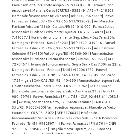
Cavalhada n° 3860 | Porto Alegre/RS | 91740-000 | Farmacêutico
responsável: Mariana Cervo | CRF/RS - 535349 | AFE - 7421850 |
Horário de funcionamento: 24 horas | Tel (51) 995672339| Panvel
Farmácias | Filial 507 - CNPJ 92.665.611/0320-28 | Av. Marechal
Floriano Peixoto n° 2160 | Curitiba/PR | 91010.002 | Farmacêutico
responsável: Edilson Pedro Martello Junior| CRF/PR - 24873 | AFE -
7.41057.1| Horário de funcionamento: Seg. a Sex. - Das 7s às 23h.
Domingos e Feriados - Das 7s às 23h | Tel (41) 991349216 | Panvel
Farmácias | Filial 701 - CNPJ 92.665.611/0192-77 | Av. Cristóvão
Colombo, 976/980| Porto Alegre/RS | 90560-001 | Farmacêutico
responsável: Crislane Oliveira dos Santos | CRF/RS - 590651 | AFE -
7270467 | Horário de funcionamento: Seg. a Sex. - Das 7:30h às 22hs.
Domingos e Feriados – Fechado | Tel (51) 999064279 | Panvel
Farmácias | Filial 739 – CNPJ 92.665.611/0514-05 | Av. Boqueirão –
1721 - Igara | CANOAS /RS | 92.410-350 | Farmacêutico responsável:
Lisiane Machado Ducatti Cunha | CRF/RS - 7962 | AFE 7734473
|Horário de funcionamento: Seg. a Sab. - Das 7hs às 21hs | Tel (51)
980479791| Panvel Farmácias | Filial 758 – CNPJ 92.665.611/0535-
30 | Av. Rua João Venzon Netto, 67 – Santa Catarina | CAXIAS DO
SUL/RS | 95032-200| Farmacêutico responsável: Marcelo de Mello
Maraschin | CRF/RS - 5072 | AFE 7776037 | Horário de
funcionamento: Seg. a Sex. - Das 8h às 22hs, Sab 8 – 18 h Domingos
Fechado | Tel (54) 996259744 | Panvel Farmácias | Filial 791 – CNPJ
92.665.611/0567-17 | Rua João Motta Espezim, 222 - Saco dos