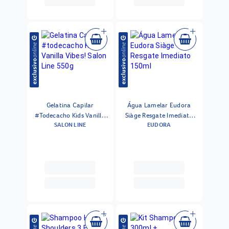
Gelatina Capilar
Água Lamelar Eudora
#Todecacho Kids Vanilla
Siàge Resgate Imediato
SALON LINE
EUDORA
Vibes! Salon Line 550g
150ml