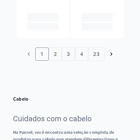
1
2
3
4
23
chevron_left
chevron_right
Cabelo
Cuidados com o cabelo
Na Panvel, você encontra uma seleção completa de
produtos para cabelo que atendem diferentes tipos e