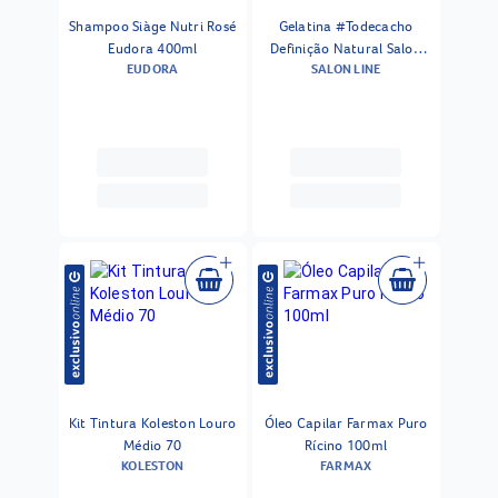
Shampoo Siàge Nutri Rosé
Gelatina #Todecacho
Eudora 400ml
Definição Natural Salon
EUDORA
SALON LINE
Line 550g
Kit Tintura Koleston Louro
Óleo Capilar Farmax Puro
Médio 70
Rícino 100ml
KOLESTON
FARMAX