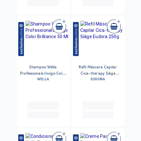
Shampoo Wella
Refil Máscara Capilar
Professionals Invigo Color
Cica-therapy Siàge
WELLA
EUDORA
Brilliance 50 Ml
Eudora 250g