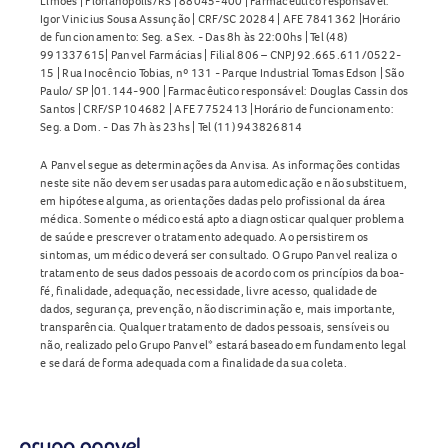
Limões | Florianópolis/RS | 88045-400 | Farmacêutico responsável:
Igor Vinicius Sousa Assunção | CRF/SC 20284 | AFE 7841362 |Horário
de funcionamento: Seg. a Sex. - Das 8h às 22:00hs | Tel (48)
991337615| Panvel Farmácias | Filial 806 – CNPJ 92.665.611/0522-
15 | Rua Inocêncio Tobias, nº 131 - Parque Industrial Tomas Edson | São
Paulo/ SP |01.144-900 | Farmacêutico responsável: Douglas Cassin dos
Santos | CRF/SP 104682 | AFE 7752413 |Horário de funcionamento:
Seg. a Dom. - Das 7h às 23hs | Tel (11) 943826814
A Panvel segue as determinações da Anvisa. As informações contidas
neste site não devem ser usadas para automedicação e não substituem,
em hipótese alguma, as orientações dadas pelo profissional da área
médica. Somente o médico está apto a diagnosticar qualquer problema
de saúde e prescrever o tratamento adequado. Ao persistirem os
sintomas, um médico deverá ser consultado. O Grupo Panvel realiza o
tratamento de seus dados pessoais de acordo com os princípios da boa-
fé, finalidade, adequação, necessidade, livre acesso, qualidade de
dados, segurança, prevenção, não discriminação e, mais importante,
transparência. Qualquer tratamento de dados pessoais, sensíveis ou
não, realizado pelo Grupo Panvel* estará baseado em fundamento legal
e se dará de forma adequada com a finalidade da sua coleta.