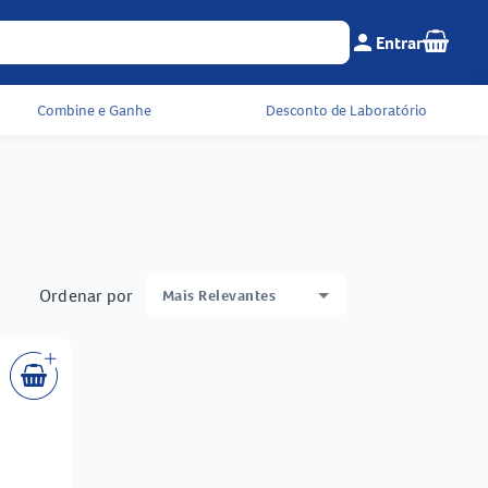
Seu c
person
Entrar
Menu do cliente e 
Combine e Ganhe
Desconto de Laboratório
Ordenar por
Mais Relevantes