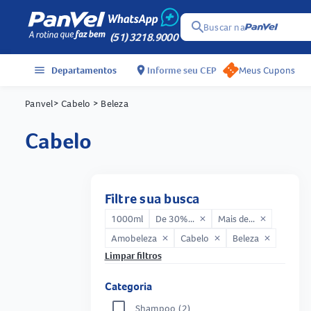
search
Buscar na
(51) 3218.9000
menu
Departamentos
location_on
Informe seu CEP
Meus Cupons
Panvel
> Cabelo
> Beleza
cabelo
Filtre sua busca
1000ml
De 30%...
Mais de...
close
close
Amobeleza
Cabelo
Beleza
close
close
close
Limpar filtros
Categoria
Shampoo
(2)