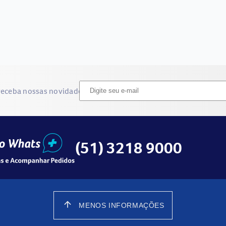
receba nossas novidades
(51) 3218 9000
arrow_upward
MENOS INFORMAÇÕES