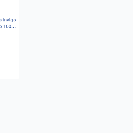
s Invigo
oo 1000