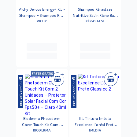
Vichy Dercos Energy+ Kit -
Shampoo Kérastase
Shampoo + Shampoo Refil
Nutritive Satin Riche Bain
VICHY
KÉRASTASE
Kit
500ml Refil
Bioderma Photoderm
Kit Tintura Imédia
Cover Touch Kit Com 2
Excellence L'oréal Preto
BIODERMA
IMEDIA
Unidades – Protetor Solar
Classico 2
Facial Com Cor Fps50+ –