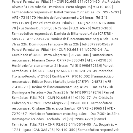
Panvel Farmácias | Filial 31 - CNPJ 92.665.611/0101-30 | Av. Protásio
Alves n° 4194 subsolo - Petrópolis | Porto Alegre/RS | 91310-000 |
Farmacêutico responsável: Isabel Cristina Cunha Dias | CRF/RS - 6792 |
AFE - 7318170 |Horário de funcionamento: 24 horas | Tel (51)
999119891| Panvel Farmácias | Filial 91 – CNPJ 92.665.611/0080-
70 | Rua Santos Dumont, 856 Centro | PELOTAS/RS | 96020-380 |
Farmacêutico responsável: Daniela de Bittencourt Maia | CRF/RS -
589427 | AFE 7239474 |Horário de funcionamento: Seg. a Sab. - Das
7h às 22h. Domingos e Feriados – 8h às 22h | Tel (53) 999505659 |
Panvel Farmácias | Filial 464 - CNPJ 92.665.611/0270-24 | Av.
Cavalhada n° 3860 | Porto Alegre/RS | 91740-000 | Farmacêutico
responsável: Mariana Cervo | CRF/RS - 535349 | AFE - 7421850 |
Horário de funcionamento: 24 horas | Tel (51) 995672339| Panvel
Farmácias | Filial 507 - CNPJ 92.665.611/0320-28 | Av. Marechal
Floriano Peixoto n° 2160 | Curitiba/PR | 91010.002 | Farmacêutico
responsável: Edilson Pedro Martello Junior| CRF/PR - 24873 | AFE -
7.41057.1| Horário de funcionamento: Seg. a Sex. - Das 7s às 23h.
Domingos e Feriados - Das 7s às 23h | Tel (41) 991349216 | Panvel
Farmácias | Filial 701 - CNPJ 92.665.611/0192-77 | Av. Cristóvão
Colombo, 976/980| Porto Alegre/RS | 90560-001 | Farmacêutico
responsável: Crislane Oliveira dos Santos | CRF/RS - 590651 | AFE -
7270467 | Horário de funcionamento: Seg. a Sex. - Das 7:30h às 22hs.
Domingos e Feriados – Fechado | Tel (51) 999064279 | Panvel
Farmácias | Filial 739 – CNPJ 92.665.611/0514-05 | Av. Boqueirão –
1721 - Igara | CANOAS /RS | 92.410-350 | Farmacêutico responsável: