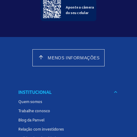
Aponte a câmera
do seu celular
arrow_upward
MENOS INFORMAÇÕES
INSTITUCIONAL
keyboard_arrow_down
Quem somos
Trabalhe conosco
Blog da Panvel
Relação com investidores