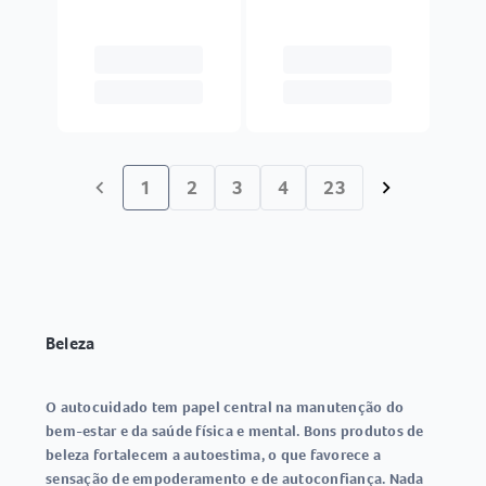
1
2
3
4
23
chevron_left
chevron_right
Beleza
O autocuidado tem papel central na manutenção do
bem-estar e da saúde física e mental. Bons produtos de
beleza fortalecem a autoestima, o que favorece a
sensação de empoderamento e de autoconfiança. Nada