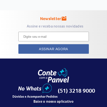
Newsletter
mark_email_unread
Assine e receba nossas novidades
ASSINAR AGORA
(51) 3218 9000
Baixe o nosso aplicativo