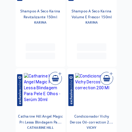
Shampoo A Seco Karina
Shampoo A Seco Karina
Revitalizante 150ml
Volume E Frescor 150ml
KARINA
KARINA
Catharine Hill Angel Magic
Condicionador Vichy
Pri Lessa Blindagem Para
Dercos Oil-correction 200
CATHARINE HILL
VICHY
Pele E Olhos - Serúm 30ml
Ml