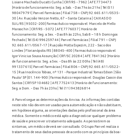
Lisiane Machado Ducatti Cunha | CRF/RS - 7962 | AFE 7734473
|Horário de funcionamento: Seg. a Sab. - Das 7hs às 21hs | Tel (51)
980479791| Panvel Farmácias | Filial 758 – CNPJ 92.665.611/0535-
30 | Av. Rua João Venzon Netto, 67 – Santa Catarina | CAXIAS DO
SUL/RS | 95032-200| Farmacêutico responsável: Marcelo de Mello
Maraschin | CRF/RS - 5072 | AFE 7776037 | Horário de
funcionamento: Seg. a Sex. - Das 8h às 22hs, Sab 8 – 18 h Domingos
Fechado | Tel (54) 996259744 | Panvel Farmácias | Filial 791 – CNPJ
92.665.611/0567-17 | Rua João Motta Espezim, 222 - Saco dos
Limões | Florianópolis/RS | 88045-400 | Farmacêutico responsável:
Igor Vinicius Sousa Assunção | CRF/SC 20284 | AFE 7841362 |Horário
de funcionamento: Seg. a Sex. - Das 8h às 22:00hs | Tel (48)
991337615| Panvel Farmácias | Filial 806 – CNPJ 92.665.611/0522-
15 | Rua Inocêncio Tobias, nº 131 - Parque Industrial Tomas Edson | São
Paulo/ SP |01.144-900 | Farmacêutico responsável: Douglas Cassin dos
Santos | CRF/SP 104682 | AFE 7752413 |Horário de funcionamento:
Seg. a Dom. - Das 7h às 23hs | Tel (11) 943826814
A Panvel segue as determinações da Anvisa. As informações contidas
neste site não devem ser usadas para automedicação e não substituem,
em hipótese alguma, as orientações dadas pelo profissional da área
médica. Somente o médico está apto a diagnosticar qualquer problema
de saúde e prescrever o tratamento adequado. Ao persistirem os
sintomas, um médico deverá ser consultado. O Grupo Panvel realiza o
tratamento de seus dados pessoais de acordo com os princípios da boa-