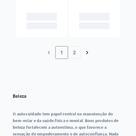
1
2
chevron_left
chevron_right
Beleza
O autocuidado tem papel central na manutenção do
bem-estar e da saúde física e mental. Bons produtos de
beleza fortalecem a autoestima, o que favorece a
sensação de empoderamento e de autoconfiança. Nada