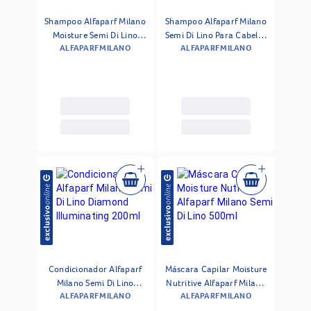
Shampoo Alfaparf Milano
Shampoo Alfaparf Milano
Moisture Semi Di Lino
Semi Di Lino Para Cabelos
ALFAPARF MILANO
ALFAPARF MILANO
Nutritive Low 1l
Cacheados 250ml
Condicionador Alfaparf
Máscara Capilar Moisture
Milano Semi Di Lino
Nutritive Alfaparf Milano
ALFAPARF MILANO
ALFAPARF MILANO
Diamond Illuminating
Semi Di Lino 500ml
200ml