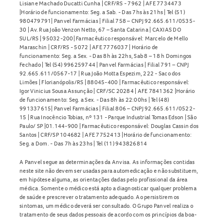
Lisiane Machado Ducatti Cunha | CRF/RS - 7962 | AFE 7734473
|Horário de funcionamento: Seg. a Sab. - Das 7hs às 21hs | Tel (51)
980479791| Panvel Farmácias | Filial 758 – CNPJ 92.665.611/0535-
30 | Av. Rua João Venzon Netto, 67 – Santa Catarina | CAXIAS DO
SUL/RS | 95032-200| Farmacêutico responsável: Marcelo de Mello
Maraschin | CRF/RS - 5072 | AFE 7776037 | Horário de
funcionamento: Seg. a Sex. - Das 8h às 22hs, Sab 8 – 18 h Domingos
Fechado | Tel (54) 996259744 | Panvel Farmácias | Filial 791 – CNPJ
92.665.611/0567-17 | Rua João Motta Espezim, 222 - Saco dos
Limões | Florianópolis/RS | 88045-400 | Farmacêutico responsável:
Igor Vinicius Sousa Assunção | CRF/SC 20284 | AFE 7841362 |Horário
de funcionamento: Seg. a Sex. - Das 8h às 22:00hs | Tel (48)
991337615| Panvel Farmácias | Filial 806 – CNPJ 92.665.611/0522-
15 | Rua Inocêncio Tobias, nº 131 - Parque Industrial Tomas Edson | São
Paulo/ SP |01.144-900 | Farmacêutico responsável: Douglas Cassin dos
Santos | CRF/SP 104682 | AFE 7752413 |Horário de funcionamento:
Seg. a Dom. - Das 7h às 23hs | Tel (11) 943826814
A Panvel segue as determinações da Anvisa. As informações contidas
neste site não devem ser usadas para automedicação e não substituem,
em hipótese alguma, as orientações dadas pelo profissional da área
médica. Somente o médico está apto a diagnosticar qualquer problema
de saúde e prescrever o tratamento adequado. Ao persistirem os
sintomas, um médico deverá ser consultado. O Grupo Panvel realiza o
tratamento de seus dados pessoais de acordo com os princípios da boa-