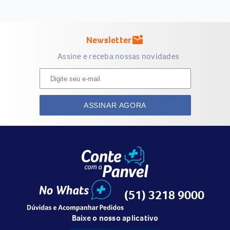
Newsletter
mark_email_unread
Assine e receba nossas novidades
ASSINAR AGORA
(51) 3218 9000
Baixe o nosso aplicativo