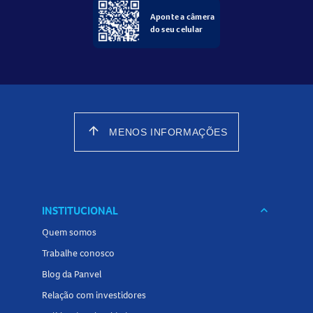
Aponte a câmera
do seu celular
arrow_upward
MENOS INFORMAÇÕES
INSTITUCIONAL
keyboard_arrow_down
Quem somos
Trabalhe conosco
Blog da Panvel
Relação com investidores