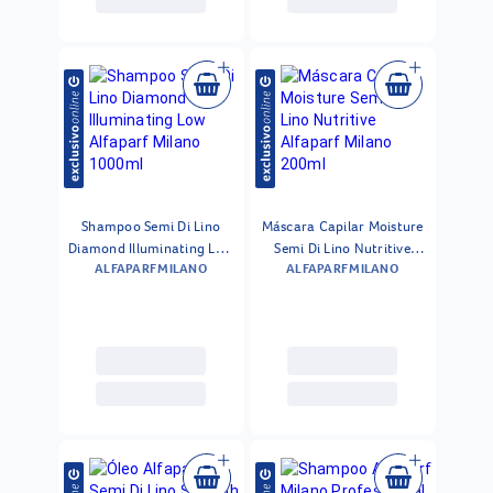
Shampoo Semi Di Lino
Máscara Capilar Moisture
Diamond Illuminating Low
Semi Di Lino Nutritive
ALFAPARF MILANO
ALFAPARF MILANO
Alfaparf Milano 1000ml
Alfaparf Milano 200ml