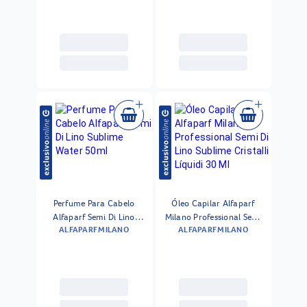
Perfume Para Cabelo
Óleo Capilar Alfaparf
Alfaparf Semi Di Lino
Milano Professional Semi
ALFAPARF MILANO
ALFAPARF MILANO
Sublime Water 50ml
Di Lino Sublime Cristalli
Líquidi 30 Ml