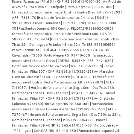
Panvel Farmácias | Filial 31 - CNPJ 92.665.611/0101-30 | Av. Protásio
Alves n° 4194 subsolo - Petrópolis | Porto Alegre/RS | 91310-000 |
Farmacêutico responsável: Isabel Cristina Cunha Dias | CRF/RS - 6792 |
AFE - 7318170 |Horário de funcionamento: 24 horas | Tel (51)
999119891| Panvel Farmácias | Filial 91 – CNPJ 92.665.611/0080-
70 | Rua Santos Dumont, 856 Centro | PELOTAS/RS | 96020-380 |
Farmacêutico responsável: Daniela de Bittencourt Maia | CRF/RS -
589427 | AFE 7239474 |Horário de funcionamento: Seg. a Sab. - Das
7h às 22h. Domingos e Feriados – 8h às 22h | Tel (53) 999505659 |
Panvel Farmácias | Filial 464 - CNPJ 92.665.611/0270-24 | Av.
Cavalhada n° 3860 | Porto Alegre/RS | 91740-000 | Farmacêutico
responsável: Mariana Cervo | CRF/RS - 535349 | AFE - 7421850 |
Horário de funcionamento: 24 horas | Tel (51) 995672339| Panvel
Farmácias | Filial 507 - CNPJ 92.665.611/0320-28 | Av. Marechal
Floriano Peixoto n° 2160 | Curitiba/PR | 91010.002 | Farmacêutico
responsável: Edilson Pedro Martello Junior| CRF/PR - 24873 | AFE -
7.41057.1| Horário de funcionamento: Seg. a Sex. - Das 7s às 23h.
Domingos e Feriados - Das 7s às 23h | Tel (41) 991349216 | Panvel
Farmácias | Filial 701 - CNPJ 92.665.611/0192-77 | Av. Cristóvão
Colombo, 976/980| Porto Alegre/RS | 90560-001 | Farmacêutico
responsável: Crislane Oliveira dos Santos | CRF/RS - 590651 | AFE -
7270467 | Horário de funcionamento: Seg. a Sex. - Das 7:30h às 22hs.
Domingos e Feriados – Fechado | Tel (51) 999064279 | Panvel
Farmácias | Filial 739 – CNPJ 92.665.611/0514-05 | Av. Boqueirão –
1721 - Igara | CANOAS /RS | 92.410-350 | Farmacêutico responsável: