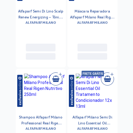
Alfaparf Semi Di Lino Scalp
Máscara Reparadora
Renew Energizing – Tônico
Alfaparf Milano Real Rigen
ALFAPARF MILANO
ALFAPARF MILANO
Fortalecedor 125ml
1kg
Shampoo Alfaparf Milano
Alfaparf Milano Semi Di
Professional Real Rigen
Lino Essential Oil
ALFAPARF MILANO
ALFAPARF MILANO
Nutritivo 250ml
Tratamento