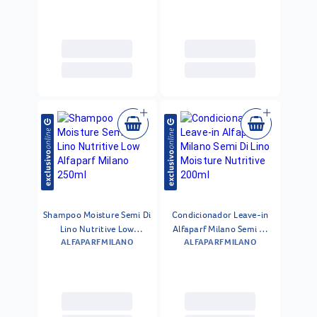
Condicionador 12x 13ml
Shampoo Moisture Semi Di
Condicionador Leave-in
Lino Nutritive Low
Alfaparf Milano Semi Di
ALFAPARF MILANO
ALFAPARF MILANO
Alfaparf Milano 250ml
Lino Moisture Nutritive
200ml