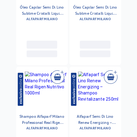
Óleo Capilar Semi Di Lino
Óleo Capilar Semi Di Lino
Sublime Cristalli Liquid
Sublime Cristalli Liquid
ALFAPARF MILANO
ALFAPARF MILANO
Alfaparf Milano 15ml
Alfaparf Milano 50ml
Shampoo Alfaparf Milano
Alfaparf Semi Di Lino
Professional Real Rigen
Renew Energizing –
ALFAPARF MILANO
ALFAPARF MILANO
Nutritivo 1000ml
Shampoo Revitalizante
250ml