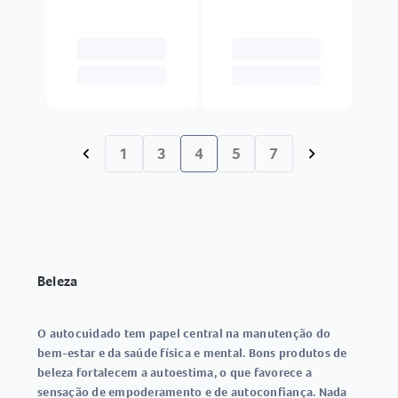
1
3
4
5
7
chevron_left
chevron_right
Beleza
O autocuidado tem papel central na manutenção do
bem-estar e da saúde física e mental. Bons produtos de
beleza fortalecem a autoestima, o que favorece a
sensação de empoderamento e de autoconfiança. Nada