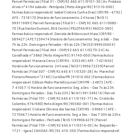
Panvel Farmácias | Filial 31 - CNPJ 92.665.611/0101-30 | Av. Protásio
Alves n° 4194 subsolo - Petrópolis | Porto Alegre/RS | 91310-000 |
Farmacêutico responsável: Isabel Cristina Cunha Dias | CRF/RS - 6792 |
AFE - 7318170 |Horário de funcionamento: 24 horas | Tel (51)
999119891| Panvel Farmácias | Filial 91 – CNPJ 92.665.611/0080-
70 | Rua Santos Dumont, 856 Centro | PELOTAS/RS | 96020-380 |
Farmacêutico responsável: Daniela de Bittencourt Maia | CRF/RS -
589427 | AFE 7239474 |Horário de funcionamento: Seg. a Sab. - Das
7h às 22h. Domingos e Feriados – 8h às 22h | Tel (53) 999505659 |
Panvel Farmácias | Filial 464 - CNPJ 92.665.611/0270-24 | Av.
Cavalhada n° 3860 | Porto Alegre/RS | 91740-000 | Farmacêutico
responsável: Mariana Cervo | CRF/RS - 535349 | AFE - 7421850 |
Horário de funcionamento: 24 horas | Tel (51) 995672339| Panvel
Farmácias | Filial 507 - CNPJ 92.665.611/0320-28 | Av. Marechal
Floriano Peixoto n° 2160 | Curitiba/PR | 91010.002 | Farmacêutico
responsável: Edilson Pedro Martello Junior| CRF/PR - 24873 | AFE -
7.41057.1| Horário de funcionamento: Seg. a Sex. - Das 7s às 23h.
Domingos e Feriados - Das 7s às 23h | Tel (41) 991349216 | Panvel
Farmácias | Filial 701 - CNPJ 92.665.611/0192-77 | Av. Cristóvão
Colombo, 976/980| Porto Alegre/RS | 90560-001 | Farmacêutico
responsável: Crislane Oliveira dos Santos | CRF/RS - 590651 | AFE -
7270467 | Horário de funcionamento: Seg. a Sex. - Das 7:30h às 22hs.
Domingos e Feriados – Fechado | Tel (51) 999064279 | Panvel
Farmácias | Filial 739 – CNPJ 92.665.611/0514-05 | Av. Boqueirão –
1721 - Igara | CANOAS /RS | 92.410-350 | Farmacêutico responsável: