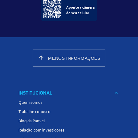
Aponte a câmera
do seu celular
arrow_upward
MENOS INFORMAÇÕES
INSTITUCIONAL
keyboard_arrow_down
Quem somos
Trabalhe conosco
Blog da Panvel
Relação com investidores