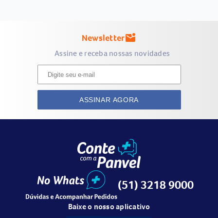
Newsletter
mark_email_unread
Assine e receba nossas novidades
ASSINAR AGORA
(51) 3218 9000
Baixe o nosso aplicativo