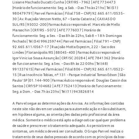
Lisiane Machado Ducatti Cunha | CRF/RS - 7962 | AFE 7734473
|Horário de funcionamento: Seg. a Sab. - Das 7hs às 21hs | Tel (51)
980479791| Panvel Farmácias | Filial 758 – CNPJ 92.665.611/0535-
30 | Av. Rua João Venzon Netto, 67 – Santa Catarina | CAXIAS DO
SUL/RS | 95032-200| Farmacêutico responsável: Marcelo de Mello
Maraschin | CRF/RS - 5072 | AFE 7776037 | Horário de
funcionamento: Seg. a Sex. - Das 8h às 22hs, Sab 8 – 18 h Domingos
Fechado | Tel (54) 996259744 | Panvel Farmácias | Filial 791 – CNPJ
92.665.611/0567-17 | Rua João Motta Espezim, 222 - Saco dos
Limões | Florianópolis/RS | 88045-400 | Farmacêutico responsável:
Igor Vinicius Sousa Assunção | CRF/SC 20284 | AFE 7841362 |Horário
de funcionamento: Seg. a Sex. - Das 8h às 22:00hs | Tel (48)
991337615| Panvel Farmácias | Filial 806 – CNPJ 92.665.611/0522-
15 | Rua Inocêncio Tobias, nº 131 - Parque Industrial Tomas Edson | São
Paulo/ SP |01.144-900 | Farmacêutico responsável: Douglas Cassin dos
Santos | CRF/SP 104682 | AFE 7752413 |Horário de funcionamento:
Seg. a Dom. - Das 7h às 23hs | Tel (11) 943826814
A Panvel segue as determinações da Anvisa. As informações contidas
neste site não devem ser usadas para automedicação e não substituem,
em hipótese alguma, as orientações dadas pelo profissional da área
médica. Somente o médico está apto a diagnosticar qualquer problema
de saúde e prescrever o tratamento adequado. Ao persistirem os
sintomas, um médico deverá ser consultado. O Grupo Panvel realiza o
tratamento de seus dados pessoais de acordo com os princípios da boa-