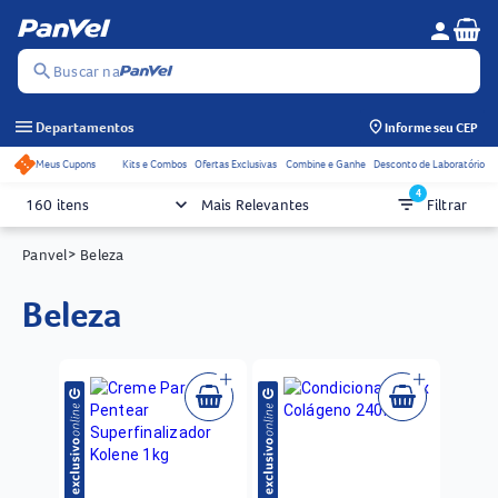
Se
person
Menu do c
search
Buscar na
menu
Departamentos
Informe seu CEP
Meus Cupons
Kits e Combos
Ofertas Exclusivas
Combine e Ganhe
Desconto de Laboratório
Acessos rápidos do cabeçalho
4
keyboard_arrow_down
filter_list
160 itens
Mais Relevantes
Filtrar
Panvel
> Beleza
beleza