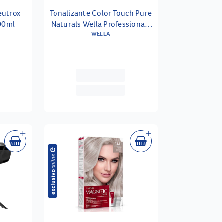
eutrox
Tonalizante Color Touch Pure
00ml
Naturals Wella Professionals
60g Tom 2.0 Preto
WELLA