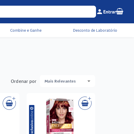
Seu c
person
Entrar
Menu do cliente e 
Combine e Ganhe
Desconto de Laboratório
Ordenar por
Mais Relevantes