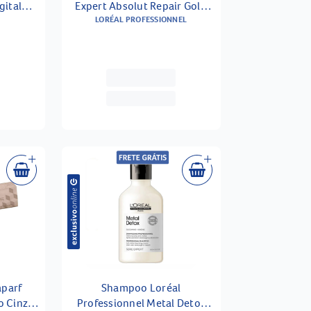
gital
Expert Absolut Repair Gold
idades
Quinoa Shampoo 240ml +
LORÉAL PROFESSIONNEL
Condicionador 200ml
aparf
Shampoo Loréal
o Cinza
Professionnel Metal Detox