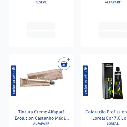
Elseve Glycolic Gloss 200ml +
ELSEVE
ALFAPARF
8.1
Creme Para Pentear Elseve
Glycolic Gloss 250ml
Tintura Creme Alfaparf
Coloração Profission
Evolution Castanho Médio
Loreal Cor 7.0 L
Intenso 4ni
ALFAPARF
Profundo 60g
LOREAL