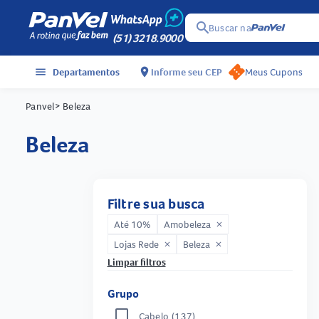
search
Buscar na
(51) 3218.9000
menu
Departamentos
location_on
Informe seu CEP
Meus Cupons
Panvel
> Beleza
beleza
Filtre sua busca
Até 10%
Amobeleza
close
Lojas Rede
Beleza
close
close
Limpar filtros
Grupo
Cabelo
(137)