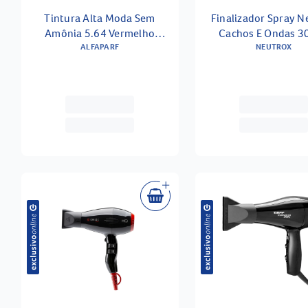
Tintura Alta Moda Sem
Finalizador Spray N
Amônia 5.64 Vermelho
Cachos E Ondas 3
Acobreado
ALFAPARF
NEUTROX