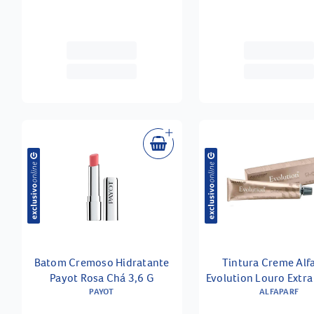
Batom Cremoso Hidratante
Tintura Creme Alf
Payot Rosa Chá 3,6 G
Evolution Louro Extra 
PAYOT
ALFAPARF
10.21