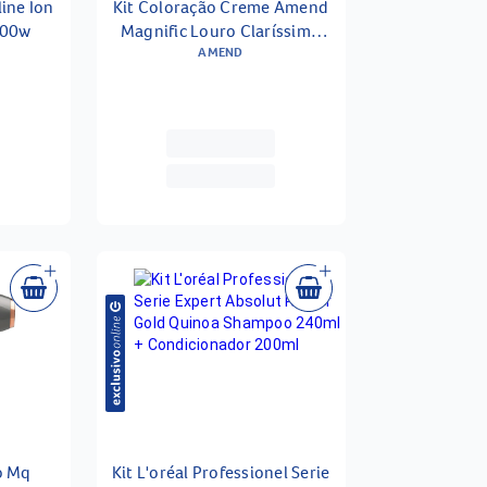
ine Ion
Kit Coloração Creme Amend
100w
Magnific Louro Claríssimo
Platinado 12.11
AMEND
o Mq
Kit L'oréal Professionel Serie