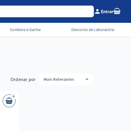
Seu c
person
Entrar
Menu do cliente e 
Combine e Ganhe
Desconto de Laboratório
Ordenar por
Mais Relevantes