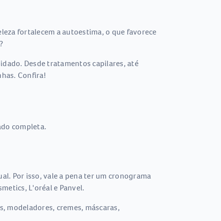
leza fortalecem a autoestima, o que favorece
?
uidado. Desde tratamentos capilares, até
has. Confira!
ado completa.
al. Por isso, vale a pena ter um cronograma
metics, L'oréal e Panvel.
es, modeladores, cremes, máscaras,