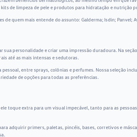
azem benefícios dermatológicos, ao mesmo tempo em que favor
 kits de limpeza de pele e produtos para hidratação e nutrição 
res de quem mais entende do assunto: Galderma; Isdin; Panvel; A
 sua personalidade e criar uma impressão duradoura. Na seção
ais até as mais intensas e sedutoras.
a pessoal, entre sprays, colônias e perfumes. Nossa seleção incl
ariedade de opções para todas as preferências.
uele toque extra para um visual impecável, tanto para as pesso
a adquirir primers, paletas, pincéis, bases, corretivos e másc
sa.