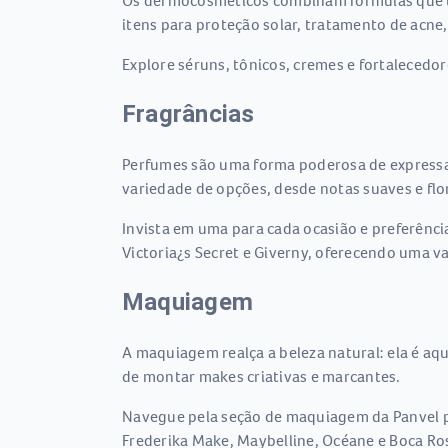
Os dermocosméticos combinam fórmulas que tr
itens para proteção solar, tratamento de acne,
Explore séruns, tônicos, cremes e fortalecedo
Fragrâncias
Perfumes são uma forma poderosa de expressar
variedade de opções, desde notas suaves e flor
Invista em uma para cada ocasião e preferênci
Victoria¿s Secret e Giverny, oferecendo uma v
Maquiagem
A maquiagem realça a beleza natural: ela é aq
de montar makes criativas e marcantes.
Navegue pela seção de maquiagem da Panvel par
Frederika Make, Maybelline, Océane e Boca Ro