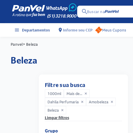
search
Buscar na
(51) 3218.9000
menu
Departamentos
location_on
Informe seu CEP
Meus Cupons
Panvel
> Beleza
beleza
Filtre sua busca
1000ml
Mais de...
close
Dahlia Perfumaria
Amobeleza
close
close
Beleza
close
Limpar filtros
Grupo