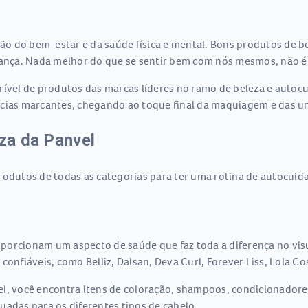
o do bem-estar e da saúde física e mental. Bons produtos de be
nça. Nada melhor do que se sentir bem com nós mesmos, não é
rível de produtos das marcas líderes no ramo de beleza e autoc
ncias marcantes, chegando ao toque final da maquiagem e das un
eza da Panvel
rodutos de todas as categorias para ter uma rotina de autocuid
porcionam um aspecto de saúde que faz toda a diferença no visu
onfiáveis, como Belliz, Dalsan, Deva Curl, Forever Liss, Lola Cos
el, você encontra itens de coloração, shampoos, condicionador
uadas para os diferentes tipos de cabelo.