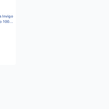
s Invigo
oo 1000