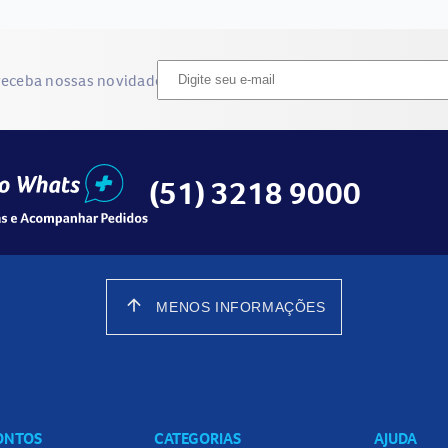
receba nossas novidades
(51) 3218 9000
arrow_upward
MENOS INFORMAÇÕES
CONTOS
CATEGORIAS
AJUDA