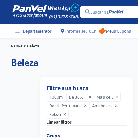
search
Buscar na
(51) 3218.9000
menu
Departamentos
location_on
Informe seu CEP
Meus Cupons
Panvel
> Beleza
beleza
Filtre sua busca
1000ml
De 30%...
Mais de...
close
close
Dahlia Perfumaria
Amobeleza
close
close
Beleza
close
Limpar filtros
Grupo