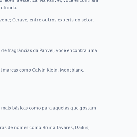
ecem a estética. Na Panvel, você encontrará
profunda.
vene; Cerave, entre outros experts do setor.
 de fragrâncias da Panvel, você encontra uma
ui marcas como Calvin Klein, Montblanc,
as mais básicas como para aquelas que gostam
aras de nomes como Bruna Tavares, Dailus,