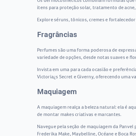
Os dermocosméticos combinam fórmulas que tr
itens para proteção solar, tratamento de acne,
Explore séruns, tônicos, cremes e fortalecedo
Fragrâncias
Perfumes são uma forma poderosa de expressar
variedade de opções, desde notas suaves e flor
Invista em uma para cada ocasião e preferênci
Victoria¿s Secret e Giverny, oferecendo uma v
Maquiagem
A maquiagem realça a beleza natural: ela é aq
de montar makes criativas e marcantes.
Navegue pela seção de maquiagem da Panvel par
Frederika Make, Maybelline, Océane e Boca Ro