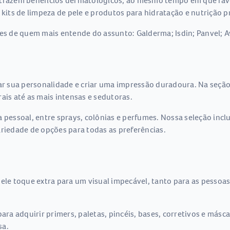
azem benefícios dermatológicos, ao mesmo tempo em que favor
 kits de limpeza de pele e produtos para hidratação e nutrição 
res de quem mais entende do assunto: Galderma; Isdin; Panvel; A
 sua personalidade e criar uma impressão duradoura. Na seção
ais até as mais intensas e sedutoras.
a pessoal, entre sprays, colônias e perfumes. Nossa seleção incl
ariedade de opções para todas as preferências.
uele toque extra para um visual impecável, tanto para as pesso
a adquirir primers, paletas, pincéis, bases, corretivos e másc
sa.