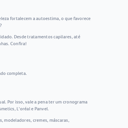
leza fortalecem a autoestima, o que favorece
?
uidado. Desde tratamentos capilares, até
has. Confira!
ado completa.
al. Por isso, vale a pena ter um cronograma
metics, L'oréal e Panvel.
es, modeladores, cremes, máscaras,