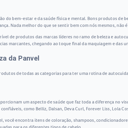
o do bem-estar e da saúde física e mental. Bons produtos de be
nça. Nada melhor do que se sentir bem com nós mesmos, não é
rível de produtos das marcas líderes no ramo de beleza e autoc
ncias marcantes, chegando ao toque final da maquiagem e das un
eza da Panvel
rodutos de todas as categorias para ter uma rotina de autocuid
porcionam um aspecto de saúde que faz toda a diferença no visu
onfiáveis, como Belliz, Dalsan, Deva Curl, Forever Liss, Lola Cos
el, você encontra itens de coloração, shampoos, condicionador
uadas para os diferentes tipos de cabelo.