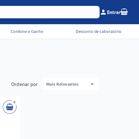
Seu c
person
Entrar
Menu do cliente e 
Combine e Ganhe
Desconto de Laboratório
Ordenar por
Mais Relevantes