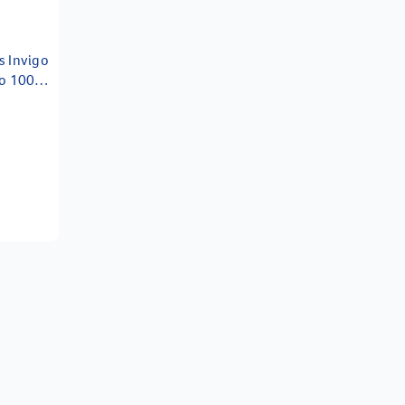
s Invigo
oo 1000