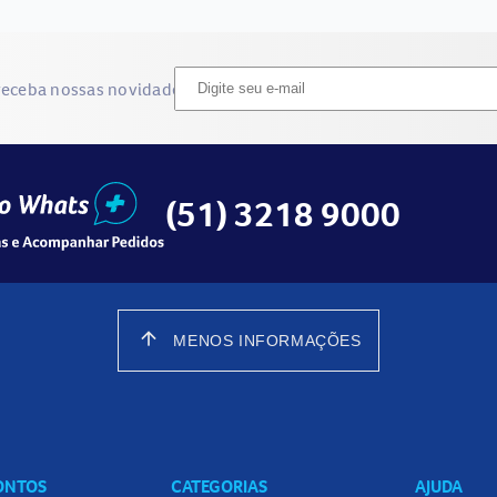
receba nossas novidades
(51) 3218 9000
arrow_upward
MENOS INFORMAÇÕES
CONTOS
CATEGORIAS
AJUDA