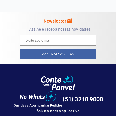
Newsletter
mark_email_unread
Assine e receba nossas novidades
ASSINAR AGORA
(51) 3218 9000
Baixe o nosso aplicativo