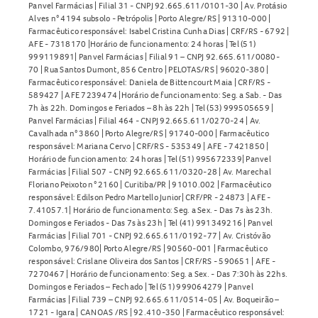
Panvel Farmácias | Filial 31 - CNPJ 92.665.611/0101-30 | Av. Protásio
Alves n° 4194 subsolo - Petrópolis | Porto Alegre/RS | 91310-000 |
Farmacêutico responsável: Isabel Cristina Cunha Dias | CRF/RS - 6792 |
AFE - 7318170 |Horário de funcionamento: 24 horas | Tel (51)
999119891| Panvel Farmácias | Filial 91 – CNPJ 92.665.611/0080-
70 | Rua Santos Dumont, 856 Centro | PELOTAS/RS | 96020-380 |
Farmacêutico responsável: Daniela de Bittencourt Maia | CRF/RS -
589427 | AFE 7239474 |Horário de funcionamento: Seg. a Sab. - Das
7h às 22h. Domingos e Feriados – 8h às 22h | Tel (53) 999505659 |
Panvel Farmácias | Filial 464 - CNPJ 92.665.611/0270-24 | Av.
Cavalhada n° 3860 | Porto Alegre/RS | 91740-000 | Farmacêutico
responsável: Mariana Cervo | CRF/RS - 535349 | AFE - 7421850 |
Horário de funcionamento: 24 horas | Tel (51) 995672339| Panvel
Farmácias | Filial 507 - CNPJ 92.665.611/0320-28 | Av. Marechal
Floriano Peixoto n° 2160 | Curitiba/PR | 91010.002 | Farmacêutico
responsável: Edilson Pedro Martello Junior| CRF/PR - 24873 | AFE -
7.41057.1| Horário de funcionamento: Seg. a Sex. - Das 7s às 23h.
Domingos e Feriados - Das 7s às 23h | Tel (41) 991349216 | Panvel
Farmácias | Filial 701 - CNPJ 92.665.611/0192-77 | Av. Cristóvão
Colombo, 976/980| Porto Alegre/RS | 90560-001 | Farmacêutico
responsável: Crislane Oliveira dos Santos | CRF/RS - 590651 | AFE -
7270467 | Horário de funcionamento: Seg. a Sex. - Das 7:30h às 22hs.
Domingos e Feriados – Fechado | Tel (51) 999064279 | Panvel
Farmácias | Filial 739 – CNPJ 92.665.611/0514-05 | Av. Boqueirão –
1721 - Igara | CANOAS /RS | 92.410-350 | Farmacêutico responsável: