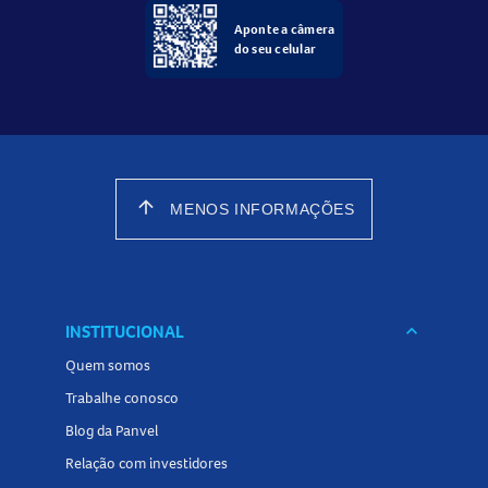
Aponte a câmera
do seu celular
arrow_upward
MENOS INFORMAÇÕES
INSTITUCIONAL
keyboard_arrow_down
Quem somos
Trabalhe conosco
Blog da Panvel
Relação com investidores