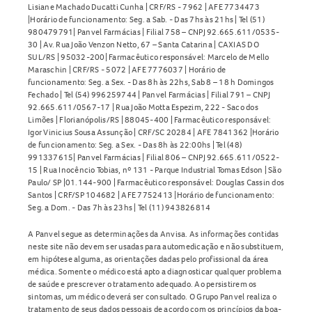
Lisiane Machado Ducatti Cunha | CRF/RS - 7962 | AFE 7734473
|Horário de funcionamento: Seg. a Sab. - Das 7hs às 21hs | Tel (51)
980479791| Panvel Farmácias | Filial 758 – CNPJ 92.665.611/0535-
30 | Av. Rua João Venzon Netto, 67 – Santa Catarina | CAXIAS DO
SUL/RS | 95032-200| Farmacêutico responsável: Marcelo de Mello
Maraschin | CRF/RS - 5072 | AFE 7776037 | Horário de
funcionamento: Seg. a Sex. - Das 8h às 22hs, Sab 8 – 18 h Domingos
Fechado | Tel (54) 996259744 | Panvel Farmácias | Filial 791 – CNPJ
92.665.611/0567-17 | Rua João Motta Espezim, 222 - Saco dos
Limões | Florianópolis/RS | 88045-400 | Farmacêutico responsável:
Igor Vinicius Sousa Assunção | CRF/SC 20284 | AFE 7841362 |Horário
de funcionamento: Seg. a Sex. - Das 8h às 22:00hs | Tel (48)
991337615| Panvel Farmácias | Filial 806 – CNPJ 92.665.611/0522-
15 | Rua Inocêncio Tobias, nº 131 - Parque Industrial Tomas Edson | São
Paulo/ SP |01.144-900 | Farmacêutico responsável: Douglas Cassin dos
Santos | CRF/SP 104682 | AFE 7752413 |Horário de funcionamento:
Seg. a Dom. - Das 7h às 23hs | Tel (11) 943826814
A Panvel segue as determinações da Anvisa. As informações contidas
neste site não devem ser usadas para automedicação e não substituem,
em hipótese alguma, as orientações dadas pelo profissional da área
médica. Somente o médico está apto a diagnosticar qualquer problema
de saúde e prescrever o tratamento adequado. Ao persistirem os
sintomas, um médico deverá ser consultado. O Grupo Panvel realiza o
tratamento de seus dados pessoais de acordo com os princípios da boa-