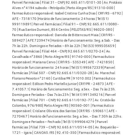
Panvel Farmácias | Filial 31 - CNPJ 92.665.611/0101-30 | Av. Protásio
Alves n° 4194 subsolo - Petrópolis | Porto Alegre/RS | 91310-000 |
Farmacêutico responsável: Isabel Cristina Cunha Dias | CRF/RS - 6792 |
AFE - 7318170 |Horário de funcionamento: 24 horas | Tel (51)
999119891| Panvel Farmácias | Filial 91 – CNPJ 92.665.611/0080-
70 | Rua Santos Dumont, 856 Centro | PELOTAS/RS | 96020-380 |
Farmacêutico responsável: Daniela de Bittencourt Maia | CRF/RS -
589427 | AFE 7239474 |Horário de funcionamento: Seg. a Sab. - Das
7h às 22h. Domingos e Feriados – 8h às 22h | Tel (53) 999505659 |
Panvel Farmácias | Filial 464 - CNPJ 92.665.611/0270-24 | Av.
Cavalhada n° 3860 | Porto Alegre/RS | 91740-000 | Farmacêutico
responsável: Mariana Cervo | CRF/RS - 535349 | AFE - 7421850 |
Horário de funcionamento: 24 horas | Tel (51) 995672339| Panvel
Farmácias | Filial 507 - CNPJ 92.665.611/0320-28 | Av. Marechal
Floriano Peixoto n° 2160 | Curitiba/PR | 91010.002 | Farmacêutico
responsável: Edilson Pedro Martello Junior| CRF/PR - 24873 | AFE -
7.41057.1| Horário de funcionamento: Seg. a Sex. - Das 7s às 23h.
Domingos e Feriados - Das 7s às 23h | Tel (41) 991349216 | Panvel
Farmácias | Filial 701 - CNPJ 92.665.611/0192-77 | Av. Cristóvão
Colombo, 976/980| Porto Alegre/RS | 90560-001 | Farmacêutico
responsável: Crislane Oliveira dos Santos | CRF/RS - 590651 | AFE -
7270467 | Horário de funcionamento: Seg. a Sex. - Das 7:30h às 22hs.
Domingos e Feriados – Fechado | Tel (51) 999064279 | Panvel
Farmácias | Filial 739 – CNPJ 92.665.611/0514-05 | Av. Boqueirão –
1721 - Igara | CANOAS /RS | 92.410-350 | Farmacêutico responsável: