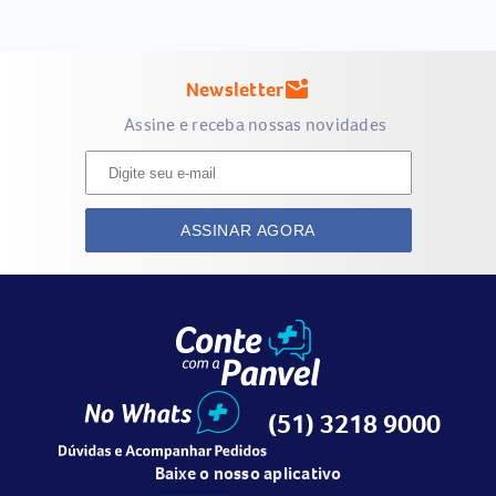
Newsletter
mark_email_unread
Assine e receba nossas novidades
ASSINAR AGORA
(51) 3218 9000
Baixe o nosso aplicativo