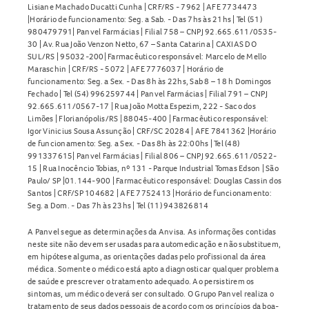
Lisiane Machado Ducatti Cunha | CRF/RS - 7962 | AFE 7734473
|Horário de funcionamento: Seg. a Sab. - Das 7hs às 21hs | Tel (51)
980479791| Panvel Farmácias | Filial 758 – CNPJ 92.665.611/0535-
30 | Av. Rua João Venzon Netto, 67 – Santa Catarina | CAXIAS DO
SUL/RS | 95032-200| Farmacêutico responsável: Marcelo de Mello
Maraschin | CRF/RS - 5072 | AFE 7776037 | Horário de
funcionamento: Seg. a Sex. - Das 8h às 22hs, Sab 8 – 18 h Domingos
Fechado | Tel (54) 996259744 | Panvel Farmácias | Filial 791 – CNPJ
92.665.611/0567-17 | Rua João Motta Espezim, 222 - Saco dos
Limões | Florianópolis/RS | 88045-400 | Farmacêutico responsável:
Igor Vinicius Sousa Assunção | CRF/SC 20284 | AFE 7841362 |Horário
de funcionamento: Seg. a Sex. - Das 8h às 22:00hs | Tel (48)
991337615| Panvel Farmácias | Filial 806 – CNPJ 92.665.611/0522-
15 | Rua Inocêncio Tobias, nº 131 - Parque Industrial Tomas Edson | São
Paulo/ SP |01.144-900 | Farmacêutico responsável: Douglas Cassin dos
Santos | CRF/SP 104682 | AFE 7752413 |Horário de funcionamento:
Seg. a Dom. - Das 7h às 23hs | Tel (11) 943826814
A Panvel segue as determinações da Anvisa. As informações contidas
neste site não devem ser usadas para automedicação e não substituem,
em hipótese alguma, as orientações dadas pelo profissional da área
médica. Somente o médico está apto a diagnosticar qualquer problema
de saúde e prescrever o tratamento adequado. Ao persistirem os
sintomas, um médico deverá ser consultado. O Grupo Panvel realiza o
tratamento de seus dados pessoais de acordo com os princípios da boa-