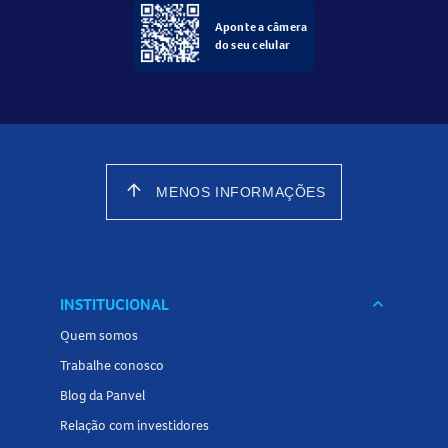
Aponte a câmera
do seu celular
arrow_upward
MENOS INFORMAÇÕES
INSTITUCIONAL
keyboard_arrow_down
Quem somos
Trabalhe conosco
Blog da Panvel
Relação com investidores