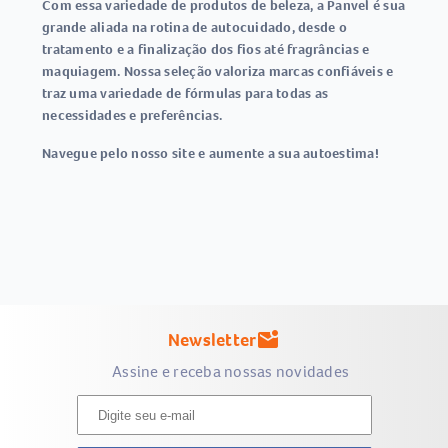
Com essa variedade de produtos de beleza, a Panvel é sua
grande aliada na rotina de autocuidado, desde o
tratamento e a finalização dos fios até fragrâncias e
maquiagem. Nossa seleção valoriza marcas confiáveis e
traz uma variedade de fórmulas para todas as
necessidades e preferências.
Navegue pelo nosso site e aumente a sua autoestima!
Newsletter
mark_email_unread
Assine e receba nossas novidades