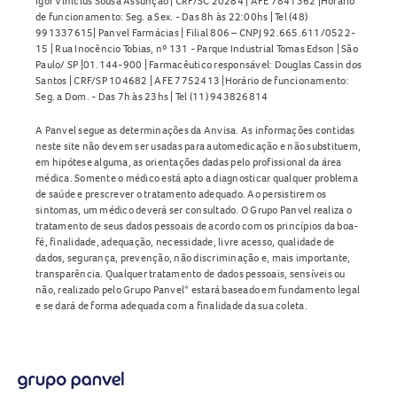
Igor Vinicius Sousa Assunção | CRF/SC 20284 | AFE 7841362 |Horário
de funcionamento: Seg. a Sex. - Das 8h às 22:00hs | Tel (48)
991337615| Panvel Farmácias | Filial 806 – CNPJ 92.665.611/0522-
15 | Rua Inocêncio Tobias, nº 131 - Parque Industrial Tomas Edson | São
Paulo/ SP |01.144-900 | Farmacêutico responsável: Douglas Cassin dos
Santos | CRF/SP 104682 | AFE 7752413 |Horário de funcionamento:
Seg. a Dom. - Das 7h às 23hs | Tel (11) 943826814
A Panvel segue as determinações da Anvisa. As informações contidas
neste site não devem ser usadas para automedicação e não substituem,
em hipótese alguma, as orientações dadas pelo profissional da área
médica. Somente o médico está apto a diagnosticar qualquer problema
de saúde e prescrever o tratamento adequado. Ao persistirem os
sintomas, um médico deverá ser consultado. O Grupo Panvel realiza o
tratamento de seus dados pessoais de acordo com os princípios da boa-
fé, finalidade, adequação, necessidade, livre acesso, qualidade de
dados, segurança, prevenção, não discriminação e, mais importante,
transparência. Qualquer tratamento de dados pessoais, sensíveis ou
não, realizado pelo Grupo Panvel* estará baseado em fundamento legal
e se dará de forma adequada com a finalidade da sua coleta.