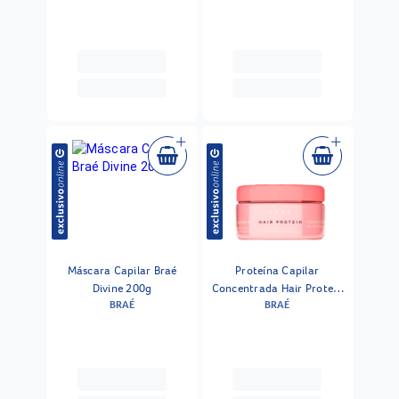
Máscara Capilar Braé
Proteína Capilar
Divine 200g
Concentrada Hair Protein
BRAÉ
BRAÉ
Braé 80g