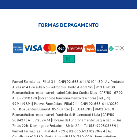
FORMAS DE PAGAMENTO
Panvel Farmácias | Filial 31 - CNPJ 92.665.611/0101-30 | Av. Protásio
Alves n° 4194 subsolo - Petrópolis | Porto Alegre/RS | 91310-000 |
Farmacêutico responsável: Isabel Cristina Cunha Dias | CRF/RS - 6792 |
AFE - 7318170 |Horário de funcionamento: 24 horas | Tel (51)
999119891| Panvel Farmácias | Filial 91 – CNPJ 92.665.611/0080-
70 | Rua Santos Dumont, 856 Centro | PELOTAS/RS | 96020-380 |
Farmacêutico responsável: Daniela de Bittencourt Maia | CRF/RS -
589427 | AFE 7239474 |Horário de funcionamento: Seg. a Sab. - Das
7h às 22h. Domingos e Feriados – 8h às 22h | Tel (53) 999505659 |
Panvel Farmácias | Filial 464 - CNPJ 92.665.611/0270-24 | Av.
Cavalhada n° 3860 | Porto Alegre/RS | 91740-000 | Farmacêutico