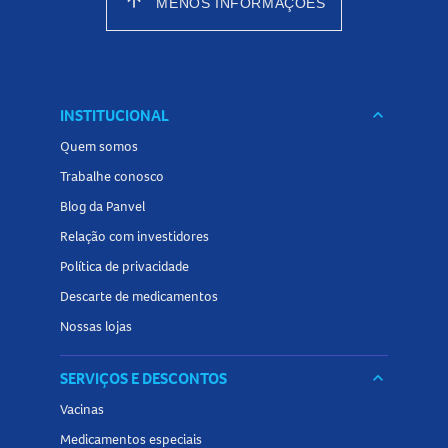
arrow_upward
MENOS INFORMAÇÕES
INSTITUCIONAL
keyboard_arrow_down
Quem somos
Trabalhe conosco
Blog da Panvel
Relação com investidores
Política de privacidade
Descarte de medicamentos
Nossas lojas
SERVIÇOS E DESCONTOS
keyboard_arrow_down
Vacinas
Medicamentos especiais