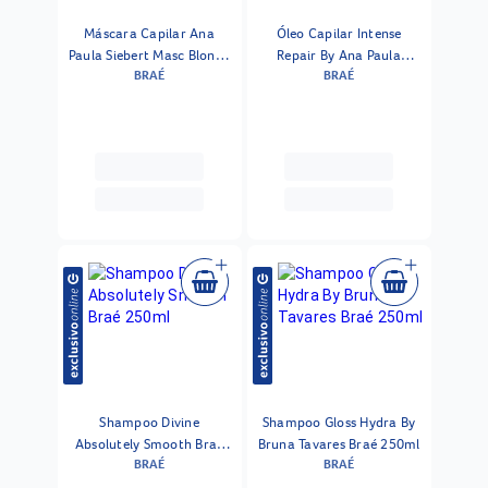
Máscara Capilar Ana
Óleo Capilar Intense
Paula Siebert Masc Blonde
Repair By Ana Paula
BRAÉ
BRAÉ
Oil By Braé 200g
Siebert Braé 60ml
Shampoo Divine
Shampoo Gloss Hydra By
Absolutely Smooth Braé
Bruna Tavares Braé 250ml
BRAÉ
BRAÉ
250ml