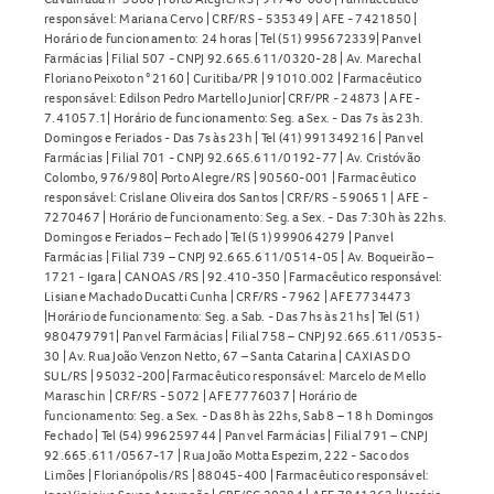
responsável: Mariana Cervo | CRF/RS - 535349 | AFE - 7421850 |
Horário de funcionamento: 24 horas | Tel (51) 995672339| Panvel
Farmácias | Filial 507 - CNPJ 92.665.611/0320-28 | Av. Marechal
Floriano Peixoto n° 2160 | Curitiba/PR | 91010.002 | Farmacêutico
responsável: Edilson Pedro Martello Junior| CRF/PR - 24873 | AFE -
7.41057.1| Horário de funcionamento: Seg. a Sex. - Das 7s às 23h.
Domingos e Feriados - Das 7s às 23h | Tel (41) 991349216 | Panvel
Farmácias | Filial 701 - CNPJ 92.665.611/0192-77 | Av. Cristóvão
Colombo, 976/980| Porto Alegre/RS | 90560-001 | Farmacêutico
responsável: Crislane Oliveira dos Santos | CRF/RS - 590651 | AFE -
7270467 | Horário de funcionamento: Seg. a Sex. - Das 7:30h às 22hs.
Domingos e Feriados – Fechado | Tel (51) 999064279 | Panvel
Farmácias | Filial 739 – CNPJ 92.665.611/0514-05 | Av. Boqueirão –
1721 - Igara | CANOAS /RS | 92.410-350 | Farmacêutico responsável:
Lisiane Machado Ducatti Cunha | CRF/RS - 7962 | AFE 7734473
|Horário de funcionamento: Seg. a Sab. - Das 7hs às 21hs | Tel (51)
980479791| Panvel Farmácias | Filial 758 – CNPJ 92.665.611/0535-
30 | Av. Rua João Venzon Netto, 67 – Santa Catarina | CAXIAS DO
SUL/RS | 95032-200| Farmacêutico responsável: Marcelo de Mello
Maraschin | CRF/RS - 5072 | AFE 7776037 | Horário de
funcionamento: Seg. a Sex. - Das 8h às 22hs, Sab 8 – 18 h Domingos
Fechado | Tel (54) 996259744 | Panvel Farmácias | Filial 791 – CNPJ
92.665.611/0567-17 | Rua João Motta Espezim, 222 - Saco dos
Limões | Florianópolis/RS | 88045-400 | Farmacêutico responsável: