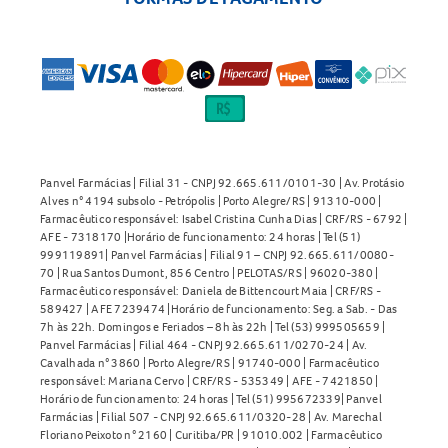
Panvel Farmácias | Filial 31 - CNPJ 92.665.611/0101-30 | Av. Protásio
Alves n° 4194 subsolo - Petrópolis | Porto Alegre/RS | 91310-000 |
Farmacêutico responsável: Isabel Cristina Cunha Dias | CRF/RS - 6792 |
AFE - 7318170 |Horário de funcionamento: 24 horas | Tel (51)
999119891| Panvel Farmácias | Filial 91 – CNPJ 92.665.611/0080-
70 | Rua Santos Dumont, 856 Centro | PELOTAS/RS | 96020-380 |
Farmacêutico responsável: Daniela de Bittencourt Maia | CRF/RS -
589427 | AFE 7239474 |Horário de funcionamento: Seg. a Sab. - Das
7h às 22h. Domingos e Feriados – 8h às 22h | Tel (53) 999505659 |
Panvel Farmácias | Filial 464 - CNPJ 92.665.611/0270-24 | Av.
Cavalhada n° 3860 | Porto Alegre/RS | 91740-000 | Farmacêutico
responsável: Mariana Cervo | CRF/RS - 535349 | AFE - 7421850 |
Horário de funcionamento: 24 horas | Tel (51) 995672339| Panvel
Farmácias | Filial 507 - CNPJ 92.665.611/0320-28 | Av. Marechal
Floriano Peixoto n° 2160 | Curitiba/PR | 91010.002 | Farmacêutico