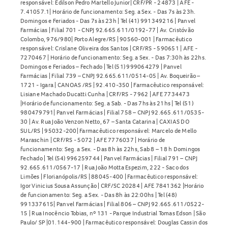
responsável: Edilson Pedro Martello Junior| CRF/PR - 24873 | AFE -
7.41057.1| Horário de funcionamento: Seg. a Sex. - Das 7s às 23h.
Domingos e Feriados - Das 7s às 23h | Tel (41) 991349216 | Panvel
Farmácias | Filial 701 - CNPJ 92.665.611/0192-77 | Av. Cristóvão
Colombo, 976/980| Porto Alegre/RS | 90560-001 | Farmacêutico
responsável: Crislane Oliveira dos Santos | CRF/RS - 590651 | AFE -
7270467 | Horário de funcionamento: Seg. a Sex. - Das 7:30h às 22hs.
Domingos e Feriados – Fechado | Tel (51) 999064279 | Panvel
Farmácias | Filial 739 – CNPJ 92.665.611/0514-05 | Av. Boqueirão –
1721 - Igara | CANOAS /RS | 92.410-350 | Farmacêutico responsável:
Lisiane Machado Ducatti Cunha | CRF/RS - 7962 | AFE 7734473
|Horário de funcionamento: Seg. a Sab. - Das 7hs às 21hs | Tel (51)
980479791| Panvel Farmácias | Filial 758 – CNPJ 92.665.611/0535-
30 | Av. Rua João Venzon Netto, 67 – Santa Catarina | CAXIAS DO
SUL/RS | 95032-200| Farmacêutico responsável: Marcelo de Mello
Maraschin | CRF/RS - 5072 | AFE 7776037 | Horário de
funcionamento: Seg. a Sex. - Das 8h às 22hs, Sab 8 – 18 h Domingos
Fechado | Tel (54) 996259744 | Panvel Farmácias | Filial 791 – CNPJ
92.665.611/0567-17 | Rua João Motta Espezim, 222 - Saco dos
Limões | Florianópolis/RS | 88045-400 | Farmacêutico responsável:
Igor Vinicius Sousa Assunção | CRF/SC 20284 | AFE 7841362 |Horário
de funcionamento: Seg. a Sex. - Das 8h às 22:00hs | Tel (48)
991337615| Panvel Farmácias | Filial 806 – CNPJ 92.665.611/0522-
15 | Rua Inocêncio Tobias, nº 131 - Parque Industrial Tomas Edson | São
Paulo/ SP |01.144-900 | Farmacêutico responsável: Douglas Cassin dos