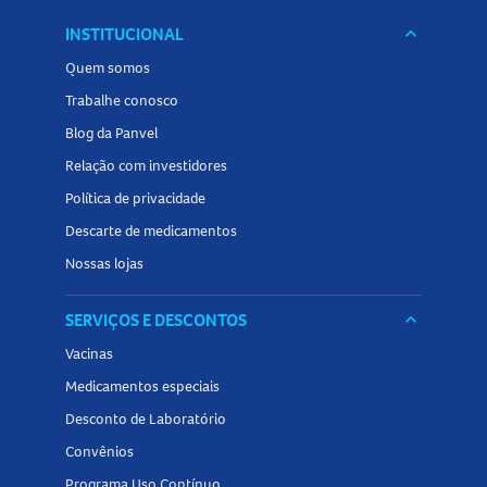
INSTITUCIONAL
keyboard_arrow_down
Quem somos
Trabalhe conosco
Blog da Panvel
Relação com investidores
Política de privacidade
Descarte de medicamentos
Nossas lojas
SERVIÇOS E DESCONTOS
keyboard_arrow_down
Vacinas
Medicamentos especiais
Desconto de Laboratório
Convênios
Programa Uso Contínuo