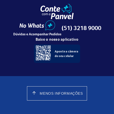
(51) 3218 9000
Baixe o nosso aplicativo
Aponte a câmera
do seu celular
arrow_upward
MENOS INFORMAÇÕES