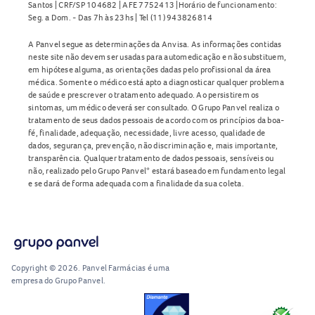
Santos | CRF/SP 104682 | AFE 7752413 |Horário de funcionamento:
Seg. a Dom. - Das 7h às 23hs | Tel (11) 943826814
A Panvel segue as determinações da Anvisa. As informações contidas
neste site não devem ser usadas para automedicação e não substituem,
em hipótese alguma, as orientações dadas pelo profissional da área
médica. Somente o médico está apto a diagnosticar qualquer problema
de saúde e prescrever o tratamento adequado. Ao persistirem os
sintomas, um médico deverá ser consultado. O Grupo Panvel realiza o
tratamento de seus dados pessoais de acordo com os princípios da boa-
fé, finalidade, adequação, necessidade, livre acesso, qualidade de
dados, segurança, prevenção, não discriminação e, mais importante,
transparência. Qualquer tratamento de dados pessoais, sensíveis ou
não, realizado pelo Grupo Panvel* estará baseado em fundamento legal
e se dará de forma adequada com a finalidade da sua coleta.
Copyright © 2026. Panvel Farmácias é uma
empresa do Grupo Panvel.