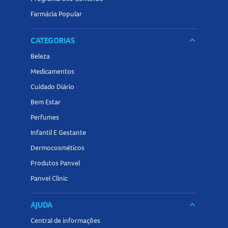
Farmácia Popular
CATEGORIAS
keyboard_arrow_down
Beleza
Medicamentos
Cuidado Diário
Bem Estar
Perfumes
Infantil E Gestante
Dermocosméticos
Produtos Panvel
Panvel Clinic
AJUDA
keyboard_arrow_down
Central de informações