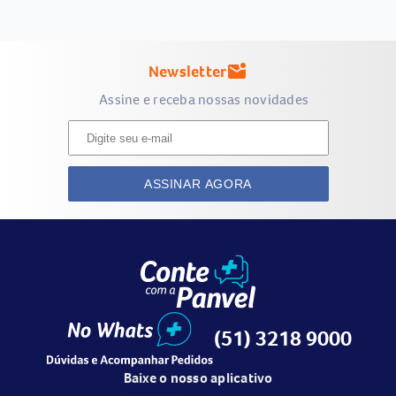
Newsletter
mark_email_unread
Assine e receba nossas novidades
ASSINAR AGORA
(51) 3218 9000
Baixe o nosso aplicativo