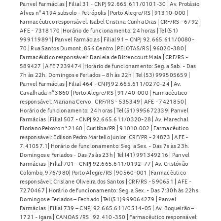
Panvel Farmácias | Filial 31 - CNPJ 92.665.611/0101-30 | Av. Protásio
Alves n° 4194 subsolo - Petrópolis | Porto Alegre/RS | 91310-000 |
Farmacêutico responsável: Isabel Cristina Cunha Dias | CRF/RS - 6792 |
AFE - 7318170 |Horário de funcionamento: 24 horas | Tel (51)
999119891| Panvel Farmácias | Filial 91 – CNPJ 92.665.611/0080-
70 | Rua Santos Dumont, 856 Centro | PELOTAS/RS | 96020-380 |
Farmacêutico responsável: Daniela de Bittencourt Maia | CRF/RS -
589427 | AFE 7239474 |Horário de funcionamento: Seg. a Sab. - Das
7h às 22h. Domingos e Feriados – 8h às 22h | Tel (53) 999505659 |
Panvel Farmácias | Filial 464 - CNPJ 92.665.611/0270-24 | Av.
Cavalhada n° 3860 | Porto Alegre/RS | 91740-000 | Farmacêutico
responsável: Mariana Cervo | CRF/RS - 535349 | AFE - 7421850 |
Horário de funcionamento: 24 horas | Tel (51) 995672339| Panvel
Farmácias | Filial 507 - CNPJ 92.665.611/0320-28 | Av. Marechal
Floriano Peixoto n° 2160 | Curitiba/PR | 91010.002 | Farmacêutico
responsável: Edilson Pedro Martello Junior| CRF/PR - 24873 | AFE -
7.41057.1| Horário de funcionamento: Seg. a Sex. - Das 7s às 23h.
Domingos e Feriados - Das 7s às 23h | Tel (41) 991349216 | Panvel
Farmácias | Filial 701 - CNPJ 92.665.611/0192-77 | Av. Cristóvão
Colombo, 976/980| Porto Alegre/RS | 90560-001 | Farmacêutico
responsável: Crislane Oliveira dos Santos | CRF/RS - 590651 | AFE -
7270467 | Horário de funcionamento: Seg. a Sex. - Das 7:30h às 22hs.
Domingos e Feriados – Fechado | Tel (51) 999064279 | Panvel
Farmácias | Filial 739 – CNPJ 92.665.611/0514-05 | Av. Boqueirão –
1721 - Igara | CANOAS /RS | 92.410-350 | Farmacêutico responsável: