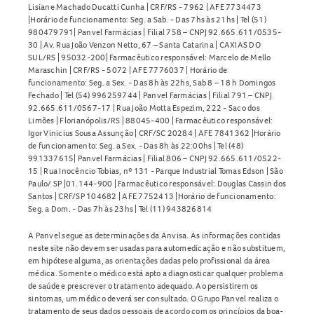
Lisiane Machado Ducatti Cunha | CRF/RS - 7962 | AFE 7734473
|Horário de funcionamento: Seg. a Sab. - Das 7hs às 21hs | Tel (51)
980479791| Panvel Farmácias | Filial 758 – CNPJ 92.665.611/0535-
30 | Av. Rua João Venzon Netto, 67 – Santa Catarina | CAXIAS DO
SUL/RS | 95032-200| Farmacêutico responsável: Marcelo de Mello
Maraschin | CRF/RS - 5072 | AFE 7776037 | Horário de
funcionamento: Seg. a Sex. - Das 8h às 22hs, Sab 8 – 18 h Domingos
Fechado | Tel (54) 996259744 | Panvel Farmácias | Filial 791 – CNPJ
92.665.611/0567-17 | Rua João Motta Espezim, 222 - Saco dos
Limões | Florianópolis/RS | 88045-400 | Farmacêutico responsável:
Igor Vinicius Sousa Assunção | CRF/SC 20284 | AFE 7841362 |Horário
de funcionamento: Seg. a Sex. - Das 8h às 22:00hs | Tel (48)
991337615| Panvel Farmácias | Filial 806 – CNPJ 92.665.611/0522-
15 | Rua Inocêncio Tobias, nº 131 - Parque Industrial Tomas Edson | São
Paulo/ SP |01.144-900 | Farmacêutico responsável: Douglas Cassin dos
Santos | CRF/SP 104682 | AFE 7752413 |Horário de funcionamento:
Seg. a Dom. - Das 7h às 23hs | Tel (11) 943826814
A Panvel segue as determinações da Anvisa. As informações contidas
neste site não devem ser usadas para automedicação e não substituem,
em hipótese alguma, as orientações dadas pelo profissional da área
médica. Somente o médico está apto a diagnosticar qualquer problema
de saúde e prescrever o tratamento adequado. Ao persistirem os
sintomas, um médico deverá ser consultado. O Grupo Panvel realiza o
tratamento de seus dados pessoais de acordo com os princípios da boa-