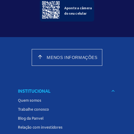
Aponte a câmera
do seu celular
arrow_upward
MENOS INFORMAÇÕES
INSTITUCIONAL
keyboard_arrow_down
Quem somos
Trabalhe conosco
Blog da Panvel
Relação com investidores