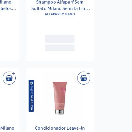
Milano
Shampoo Alfaparf Sem
abelos
Sulfato Milano Semi Di Lino
ml
O
Diamond Illuminating Low
ALFAPARF MILANO
250ml
 Milano
Condicionador Leave-in