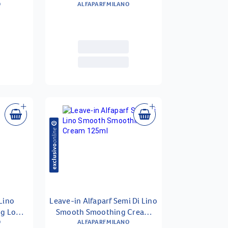
O
ALFAPARF MILANO
50ml
Lino
Leave-in Alfaparf Semi Di Lino
ng Low
Smooth Smoothing Cream
000ml
O
ALFAPARF MILANO
125ml