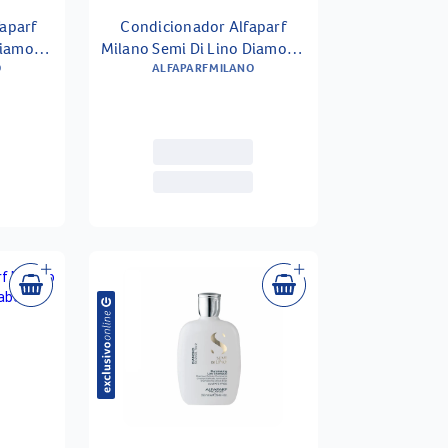
faparf
Condicionador Alfaparf
Diamond
Milano Semi Di Lino Diamond
0ml
O
Illuminating 1000ml
ALFAPARF MILANO