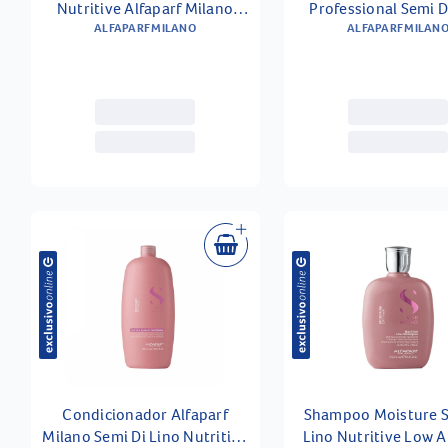
Nutritive Alfaparf Milano
Professional Semi D
Semi Di Lino 500ml
ALFAPARF MILANO
Sublime Cristalli Líqu
ALFAPARF MILAN
Condicionador Alfaparf
Shampoo Moisture S
Milano Semi Di Lino Nutritive
Lino Nutritive Low Alfaparf