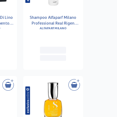
Di Lino
Shampoo Alfaparf Milano
Professional Real Rigen
 13ml
O
Nutritivo 1000ml
ALFAPARF MILANO