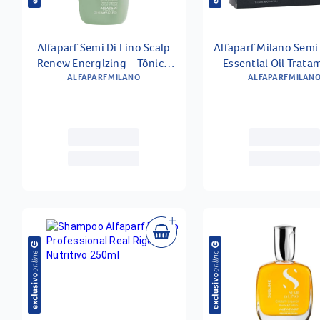
Alfaparf Semi Di Lino Scalp
Alfaparf Milano Semi 
Renew Energizing – Tônico
Essential Oil Tratamento
Fortalecedor 125ml
ALFAPARF MILANO
Condicionador 12x
ALFAPARF MILAN