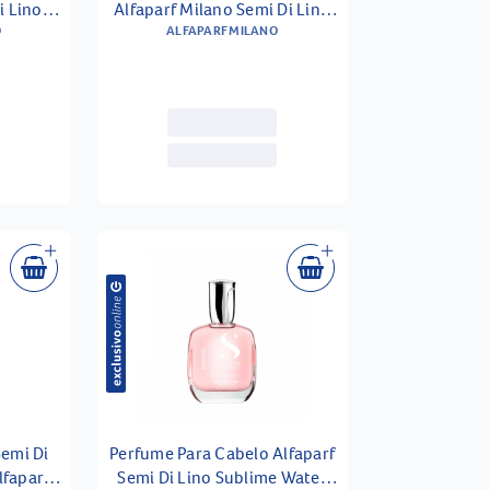
i Lino
Alfaparf Milano Semi Di Lino
idi 30 Ml
O
Moisture Nutritive 200ml
ALFAPARF MILANO
emi Di
Perfume Para Cabelo Alfaparf
Semi Di Lino Sublime Water