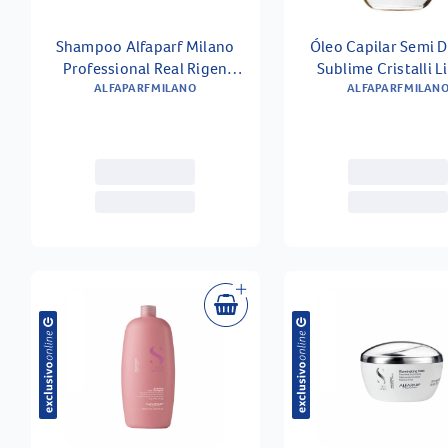
Shampoo Alfaparf Milano
Óleo Capilar Semi D
Professional Real Rigen
Sublime Cristalli L
Nutritivo 250ml
ALFAPARF MILANO
Alfaparf Milano 
ALFAPARF MILAN