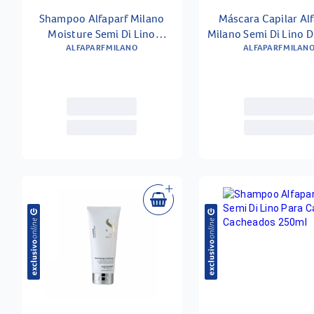
Shampoo Alfaparf Milano
Máscara Capilar Al
Moisture Semi Di Lino
Milano Semi Di Lino 
Nutritive Low 1l
ALFAPARF MILANO
Illuminating 20
ALFAPARF MILAN