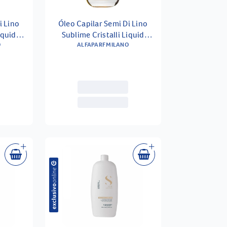
i Lino
Óleo Capilar Semi Di Lino
iquid
Sublime Cristalli Liquid
50ml
O
Alfaparf Milano 15ml
ALFAPARF MILANO