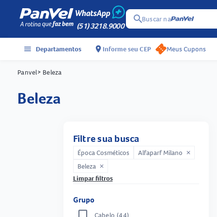
search
Buscar na
(51) 3218.9000
menu
Departamentos
location_on
Informe seu CEP
Meus Cupons
Panvel
> Beleza
beleza
Filtre sua busca
Época Cosméticos
Alfaparf Milano
close
Beleza
close
Limpar filtros
Grupo
Cabelo
(44)