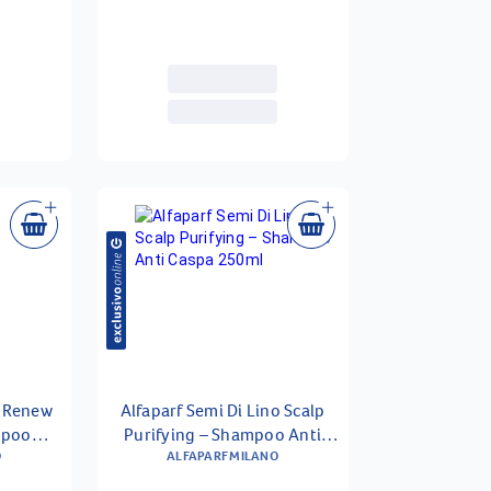
o Renew
Alfaparf Semi Di Lino Scalp
mpoo
Purifying – Shampoo Anti
0ml
O
ALFAPARF MILANO
Caspa 250ml