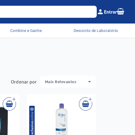
Seu c
person
Entrar
Menu do cliente e 
Combine e Ganhe
Desconto de Laboratório
Ordenar por
Mais Relevantes