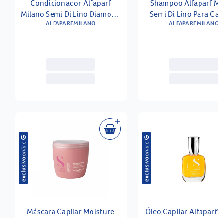
Condicionador Alfaparf
Shampoo Alfaparf 
Milano Semi Di Lino Diamond
Semi Di Lino Para C
Illuminating 200ml
ALFAPARF MILANO
Cacheados 250
ALFAPARF MILAN
Máscara Capilar Moisture
Óleo Capilar Alfaparf