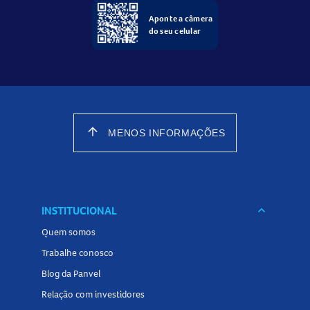
Aponte a câmera
do seu celular
arrow_upward
MENOS INFORMAÇÕES
INSTITUCIONAL
keyboard_arrow_down
Quem somos
Trabalhe conosco
Blog da Panvel
Relação com investidores