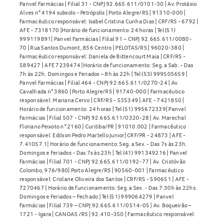
Panvel Farmácias | Filial 31 - CNPJ 92.665.611/0101-30 | Av. Protásio
Alves n° 4194 subsolo - Petrópolis | Porto Alegre/RS | 91310-000 |
Farmacêutico responsável: Isabel Cristina Cunha Dias | CRF/RS - 6792 |
AFE - 7318170 |Horário de funcionamento: 24 horas | Tel (51)
999119891| Panvel Farmácias | Filial 91 – CNPJ 92.665.611/0080-
70 | Rua Santos Dumont, 856 Centro | PELOTAS/RS | 96020-380 |
Farmacêutico responsável: Daniela de Bittencourt Maia | CRF/RS -
589427 | AFE 7239474 |Horário de funcionamento: Seg. a Sab. - Das
7h às 22h. Domingos e Feriados – 8h às 22h | Tel (53) 999505659 |
Panvel Farmácias | Filial 464 - CNPJ 92.665.611/0270-24 | Av.
Cavalhada n° 3860 | Porto Alegre/RS | 91740-000 | Farmacêutico
responsável: Mariana Cervo | CRF/RS - 535349 | AFE - 7421850 |
Horário de funcionamento: 24 horas | Tel (51) 995672339| Panvel
Farmácias | Filial 507 - CNPJ 92.665.611/0320-28 | Av. Marechal
Floriano Peixoto n° 2160 | Curitiba/PR | 91010.002 | Farmacêutico
responsável: Edilson Pedro Martello Junior| CRF/PR - 24873 | AFE -
7.41057.1| Horário de funcionamento: Seg. a Sex. - Das 7s às 23h.
Domingos e Feriados - Das 7s às 23h | Tel (41) 991349216 | Panvel
Farmácias | Filial 701 - CNPJ 92.665.611/0192-77 | Av. Cristóvão
Colombo, 976/980| Porto Alegre/RS | 90560-001 | Farmacêutico
responsável: Crislane Oliveira dos Santos | CRF/RS - 590651 | AFE -
7270467 | Horário de funcionamento: Seg. a Sex. - Das 7:30h às 22hs.
Domingos e Feriados – Fechado | Tel (51) 999064279 | Panvel
Farmácias | Filial 739 – CNPJ 92.665.611/0514-05 | Av. Boqueirão –
1721 - Igara | CANOAS /RS | 92.410-350 | Farmacêutico responsável: