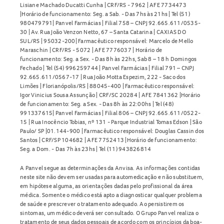
Lisiane Machado Ducatti Cunha | CRF/RS - 7962 | AFE 7734473
|Horário de funcionamento: Seg. a Sab. - Das 7hs às 21hs | Tel (51)
980479791| Panvel Farmácias | Filial 758 – CNPJ 92.665.611/0535-
30 | Av. Rua João Venzon Netto, 67 – Santa Catarina | CAXIAS DO
SUL/RS | 95032-200| Farmacêutico responsável: Marcelo de Mello
Maraschin | CRF/RS - 5072 | AFE 7776037 | Horário de
funcionamento: Seg. a Sex. - Das 8h às 22hs, Sab 8 – 18 h Domingos
Fechado | Tel (54) 996259744 | Panvel Farmácias | Filial 791 – CNPJ
92.665.611/0567-17 | Rua João Motta Espezim, 222 - Saco dos
Limões | Florianópolis/RS | 88045-400 | Farmacêutico responsável:
Igor Vinicius Sousa Assunção | CRF/SC 20284 | AFE 7841362 |Horário
de funcionamento: Seg. a Sex. - Das 8h às 22:00hs | Tel (48)
991337615| Panvel Farmácias | Filial 806 – CNPJ 92.665.611/0522-
15 | Rua Inocêncio Tobias, nº 131 - Parque Industrial Tomas Edson | São
Paulo/ SP |01.144-900 | Farmacêutico responsável: Douglas Cassin dos
Santos | CRF/SP 104682 | AFE 7752413 |Horário de funcionamento:
Seg. a Dom. - Das 7h às 23hs | Tel (11) 943826814
A Panvel segue as determinações da Anvisa. As informações contidas
neste site não devem ser usadas para automedicação e não substituem,
em hipótese alguma, as orientações dadas pelo profissional da área
médica. Somente o médico está apto a diagnosticar qualquer problema
de saúde e prescrever o tratamento adequado. Ao persistirem os
sintomas, um médico deverá ser consultado. O Grupo Panvel realiza o
tratamento de seus dados pessoais de acordo com os princípios da boa-