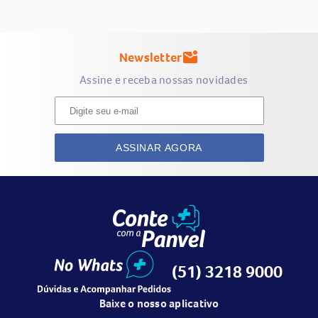
Newsletter
mark_email_unread
Assine e receba nossas novidades
ASSINAR AGORA
(51) 3218 9000
Baixe o nosso aplicativo